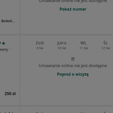
Umawianie online nie jest dostępne
Pokaż numer
Oddział Pediatryczny Szpitala św. Łukasza w Bolesławcu - zespół diagnostyki i leczenia zaburzeń psychiatrycznych, depresyjno-lękowych i zaburzeń zachowania u dzieci i młodzieży
y
Dziś
Jutro
Wt,
Śr,
9 Sie
10 Sie
11 Sie
12 Sie
·
owany
Umawianie online nie jest dostępne
Poproś o wizytę
250 zł