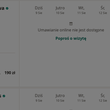
wa
Dziś
Jutro
Wt,
Śr,
9 Sie
10 Sie
11 Sie
12 Sie
Umawianie online nie jest dostępne
Poproś o wizytę
wsza wizyta)
190 zł
s
Dziś
Jutro
Wt,
Śr,
9 Sie
10 Sie
11 Sie
12 Sie