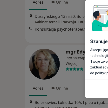
Adres
Online
Daszyńskiego 13 nr20, Bolesławiec
•
Ma
Konsultacja psychoterapeutyczna
Szanuje
Akceptując
mgr Edyta Fila
technologii
Psychoterapeuta, Psychol
Twoje zwyc
Więcej
zaktualizo
13 opinii
do polityk 
Adres
Online
Bolesławiec, Łokietka 10A, I piętro (gab. nr 4), B
GABINET PSYCHOTERAPII