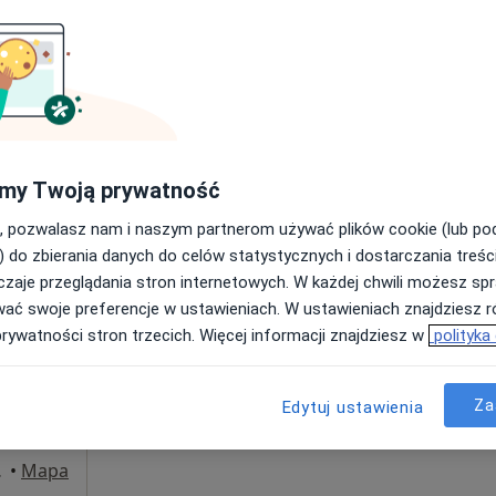
pa
Gabinet terapii i rozwoju. TROPOS Barbara Makowska.
180 zł
my Twoją prywatność
, pozwalasz nam i naszym partnerom używać plików cookie (lub p
Dziś
Jutro
Wt,
Śr,
) do zbierania danych do celów statystycznych i dostarczania treśc
9 Sie
10 Sie
11 Sie
12 Sie
·
og
zaje przeglądania stron internetowych. W każdej chwili możesz spr
wać swoje preferencje w ustawieniach. W ustawieniach znajdziesz ró
Umawianie online nie jest dostępne
prywatności stron trzecich. Więcej informacji znajdziesz w
polityka
Poproś o wizytę
Za
Edytuj ustawienia
olesławiec
•
Mapa