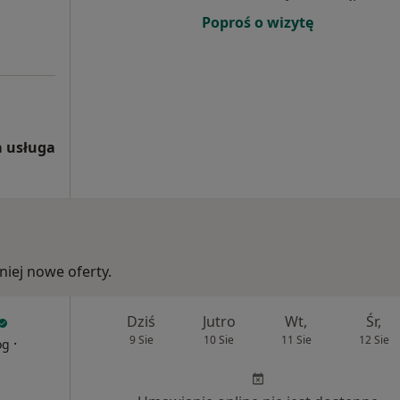
Poproś o wizytę
 usługa
iej nowe oferty.
Dziś
Jutro
Wt,
Śr,
9 Sie
10 Sie
11 Sie
12 Sie
·
og