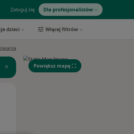
Zaloguj się
Dla profesjonalistów
je dzieci
Więcej filtrów
ukiwania
Powiększ mapę
Czw,
Pt,
Sob,
13 Sie
14 Sie
15 Sie