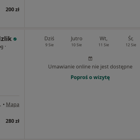
200 zł
zlik
Dziś
Jutro
Wt,
Śr,
9 Sie
10 Sie
11 Sie
12 Sie
·
og
Umawianie online nie jest dostępne
Poproś o wizytę
ro, Bolesławiec
•
Mapa
280 zł