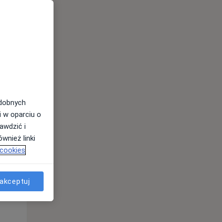
odobnych
Czw,
Pt,
Sob,
i w oparciu o
13 Sie
14 Sie
15 Sie
awdzić i
wnież linki
 cookies
akceptuj