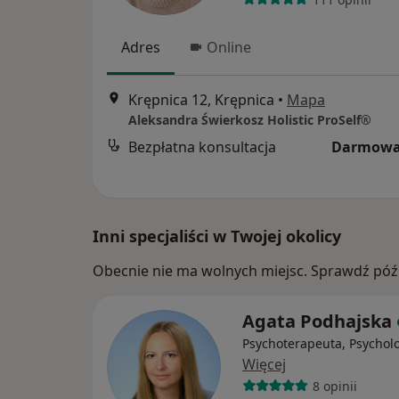
Adres
Online
Krępnica 12, Krępnica
•
Mapa
Aleksandra Świerkosz Holistic ProSelf®
Bezpłatna konsultacja
Darmowa
Inni specjaliści w Twojej okolicy
Obecnie nie ma wolnych miejsc. Sprawdź późn
Agata Podhajska
Psychoterapeuta, Psychol
Więcej
8 opinii