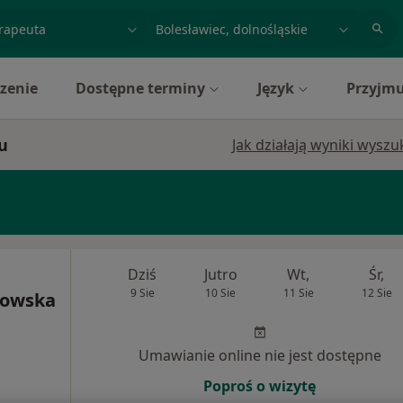
acja, badanie lub nazwisko
miasto lub dzielnica
zenie
Dostępne terminy
Język
Przyjmu
u
Jak działają wyniki wysz
Dziś
Jutro
Wt,
Śr,
9 Sie
10 Sie
11 Sie
12 Sie
kowska
Umawianie online nie jest dostępne
Poproś o wizytę