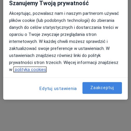
Szanujemy Twoją prywatność
Akceptując, pozwalasz nam i naszym partnerom używać
plików cookie (lub podobnych technologii) do zbierania
Sylwia Cybulska
danych do celów statystycznych i dostarczania treści w
Dermatolog
oparciu o Twoje zwyczaje przeglądania stron
5 opinii
internetowych. W każdej chwili możesz sprawdzić i
zaktualizować swoje preferencje w ustawieniach. W
Grunwaldzka 7B, Bolesławiec
•
Mapa
ustawieniach znajdziesz również linki do polityk
Przychodnia Lekarz Domowy / Bolesławieckie Centrum Zdrowia
prywatności stron trzecich. Więcej informacji znajdziesz
Konsultacja dermatologiczna
Brak ceny
w
polityka cookies
Specjalista nie oferuje umawiania online pod tym adresem.
Zaakceptuj
Edytuj ustawienia
Poproś o wizytę