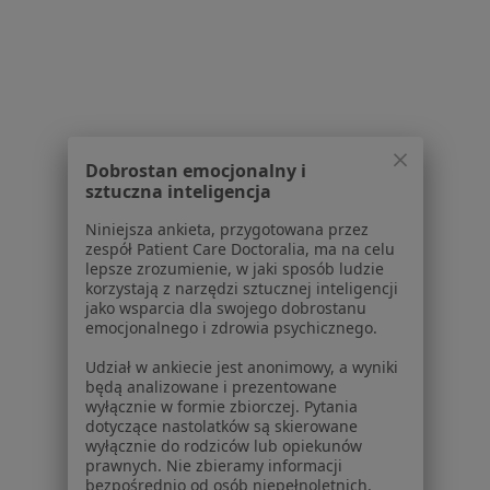
Choroby Wieku Dziecięcego Specjaliści W Bolesławcu
Dobrostan emocjonalny i
sztuczna inteligencja
Serwis
Niniejsza ankieta, przygotowana przez
Regulamin
zespół Patient Care Doctoralia, ma na celu
lepsze zrozumienie, w jaki sposób ludzie
Polityka prywatności pacjentów
korzystają z narzędzi sztucznej inteligencji
Polityka prywatności profesjonalistów
jako wsparcia dla swojego dobrostanu
Polityka prywatności dla profesjonalistów, których
emocjonalnego i zdrowia psychicznego.
dane pozyskaliśmy samodzielnie
Udział w ankiecie jest anonimowy, a wyniki
Polityka cookies
będą analizowane i prezentowane
Jak działają wyniki wyszukiwania
wyłącznie w formie zbiorczej. Pytania
dotyczące nastolatków są skierowane
Dostępność
wyłącznie do rodziców lub opiekunów
O nas
prawnych. Nie zbieramy informacji
Praca
bezpośrednio od osób niepełnoletnich.
Rekrutujemy!