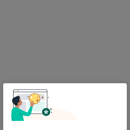
lek. Wojciech Kozłowski
Ortopeda
5 opinii
Grunwaldzka 7B, Bolesławiec
•
Mapa
Przychodnia Lekarz Domowy / Bolesławieckie Centrum Zdrowia
Iniekcje dostawowe
70 zł
Specjalista nie oferuje umawiania online pod tym adresem.
Poproś o wizytę