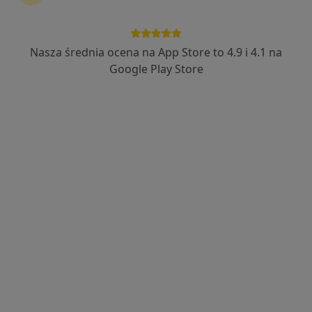
Nasza średnia ocena na App Store to 4.9 i 4.1 na
lek. Paweł Bułacik
Google Play Store
·
Więcej
Pediatra, Kardiolog, Kardiolog dziecięcy
57 opinii
Gdańska 3d/2, Bolesławiec
•
Mapa
Centrum Medyczne PULS
Konsultacja pediatryczna
Brak ceny
Specjalista nie oferuje umawiania online pod tym adresem.
Poproś o wizytę