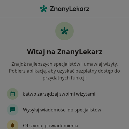
Me
Choroby Wieku Dziecięcego • Bolesławiec, dolnośląskie
Filtry
• 1
Ubezpieczenie
Map
Choroby wieku dziecięcego specjaliści w
Witaj na ZnanyLekarz
Bolesławcu
Jak działają wyniki wyszukiwania
Znajdź najlepszych specjalistów i umawiaj wizyty.
Pobierz aplikację, aby uzyskać bezpłatny dostęp do
przydatnych funkcji:
Jakiego specjalisty szukasz?
Pediatra
Internista
Kardiolog
Lekarz
Łatwo zarządzaj swoimi wizytami
Wysyłaj wiadomości do specjalistów
Otrzymuj powiadomienia