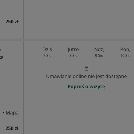
250 zł
Dziś
Jutro
Ndz,
Pon,
7 Sie
8 Sie
9 Sie
10 Sie
ta
Umawianie online nie jest dostępne
Poproś o wizytę
ich 5/85, Lublin
•
Mapa
250 zł