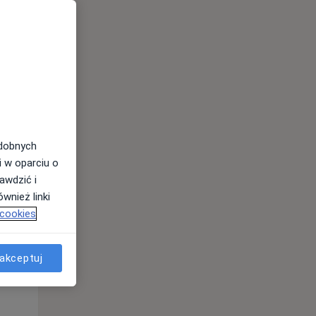
odobnych
Wt,
Śr,
Czw,
i w oparciu o
11 Sie
12 Sie
13 Sie
awdzić i
wnież linki
 cookies
akceptuj