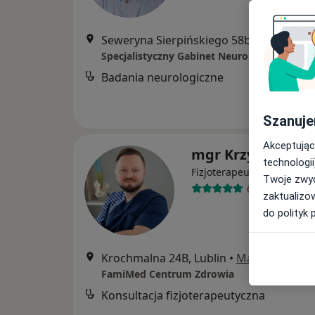
Seweryna Sierpińskiego 58b, Lublin
•
Ma
Badania neurologiczne
Szanuje
Akceptując
mgr Krzysztof La
technologii
·
Więcej
Fizjoterapeuta
Twoje zwyc
68 opinii
zaktualizo
do polityk 
Krochmalna 24B, Lublin
•
Mapa
FamiMed Centrum Zdrowia
Konsultacja fizjoterapeutyczna