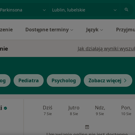
acja, badanie lub nazwisko
miasto lub dzielnica
zenie
Dostępne terminy
Język
Przyjmu
nie
Jak działają wyniki wysz
log
Pediatra
Psycholog
Zobacz więcej
i
Dziś
Jutro
Ndz,
Pon,
7 Sie
8 Sie
9 Sie
10 Sie
Umawianie online nie jest dostępne