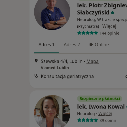
lek. Piotr Zbigni
Słabczyński
Neurolog, W trakcie specja
·
Więcej
(Psychiatra)
144 opinie
Adres 1
Adres 2
Online
Szewska 4/4, Lublin
•
Mapa
Viamed Lublin
Konsultacja geriatryczna
Bezpieczne płatności
lek. Iwona Kowal
·
Więcej
Neurolog
89 opinii