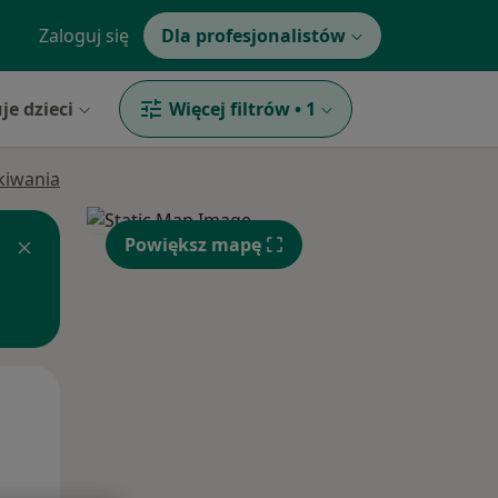
Zaloguj się
Dla profesjonalistów
je dzieci
Więcej filtrów
•
1
ukiwania
Powiększ mapę
Wt,
Śr,
Czw,
11 Sie
12 Sie
13 Sie