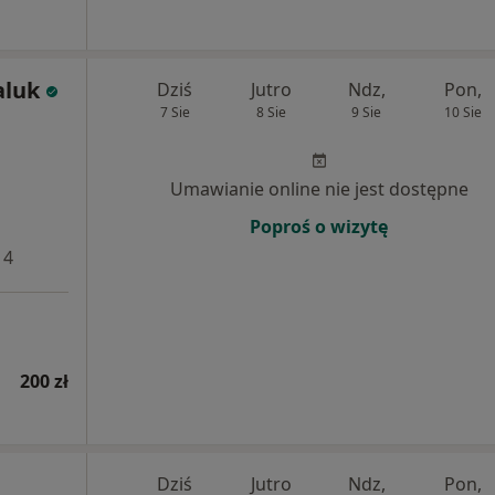
aluk
Dziś
Jutro
Ndz,
Pon,
7 Sie
8 Sie
9 Sie
10 Sie
Umawianie online nie jest dostępne
Poproś o wizytę
 4
200 zł
Dziś
Jutro
Ndz,
Pon,