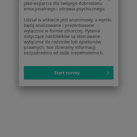
Dla placówek medycznych
jako wsparcia dla swojego dobrostanu
emocjonalnego i zdrowia psychicznego.
Noa Notes
nowość
Baza wiedzy
Udział w ankiecie jest anonimowy, a wyniki
Centrum Pomocy dla Specjalisty
będą analizowane i prezentowane
wyłącznie w formie zbiorczej. Pytania
Kontakt
dotyczące nastolatków są skierowane
ZnanyLekarz - Strona główna
wyłącznie do rodziców lub opiekunów
prawnych. Nie zbieramy informacji
ZnanyLekarz Sp. z o.o.
bezpośrednio od osób niepełnoletnich.
ul. Kolejowa 5/7
01-217 Warszawa, Polska
Start survey
NIP: ⁠7010224868
KRS: ⁠0000347997
REGON: ⁠142276657
Sąd Rejonowy dla m.st. Warszawy w Warszawie XII
Wydział Gospodarczy KRS
Facebook
otwiera się w nowej karcie