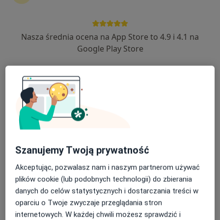
Nasza średnia ocena na App Store to 4.9 i 4.1 na
dr n. med. Damian Mojsak
Google Play Store
·
Więcej
Pulmonolog
62 opinie
Adres
Online
Armii Krajowej 35, Ełk
•
Mapa
Lekarze24 / Laryngologia24
Konsultacja pulmonologiczna
250 zł
Szanujemy Twoją prywatność
Specjalista nie oferuje umawiania online pod tym adresem.
Akceptując, pozwalasz nam i naszym partnerom używać
Poproś o wizytę
plików cookie (lub podobnych technologii) do zbierania
danych do celów statystycznych i dostarczania treści w
oparciu o Twoje zwyczaje przeglądania stron
internetowych. W każdej chwili możesz sprawdzić i