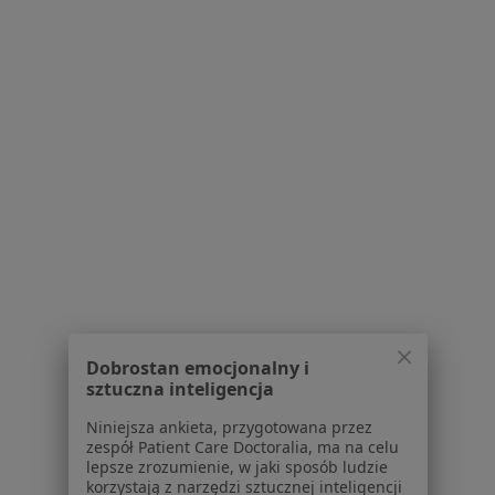
Praca
Rekrutujemy!
Partnerzy
Centrum prasowe
Kontakt
Dla pacjentów
Lekarze
Placówki medyczne
Pytania i odpowiedzi
Usługi i zabiegi
Choroby
Pomoc
Aplikacje mobilne
Dobrostan emocjonalny i
Blog dla pacjentów
sztuczna inteligencja
Dla profesjonalistów
Niniejsza ankieta, przygotowana przez
zespół Patient Care Doctoralia, ma na celu
Cennik
lepsze zrozumienie, w jaki sposób ludzie
Dla lekarzy
korzystają z narzędzi sztucznej inteligencji