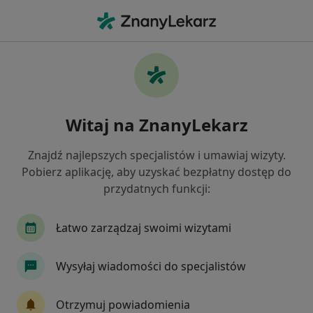
Me
Zapalenie Płuc • Ełk, warmińsko-mazurskie
Filtry
• 1
Mapa
Zapalenie płuc specjaliści w Ełku
Witaj na ZnanyLekarz
Jak działają wyniki wyszukiwania
Znajdź najlepszych specjalistów i umawiaj wizyty.
Pobierz aplikację, aby uzyskać bezpłatny dostęp do
Jakiego specjalisty szukasz?
przydatnych funkcji:
Pulmonolog
Internista
Chirurg
Lary
Łatwo zarządzaj swoimi wizytami
Wysyłaj wiadomości do specjalistów
Otrzymuj powiadomienia