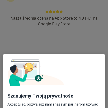
Nasza średnia ocena na App Store to 4.9 i 4.1 na
Bezpieczne płatności
Google Play Store
lek. Damian Rębacz
·
Laryngolog, W trakcie specjalizacji (Audiolog, foniatra)
Więcej
155 opinii
Adres
Online
Armii Krajowej 35, Ełk
•
Mapa
Lekarze24 / Laryngologia24
Konsultacja laryngologiczna dorosłych
250 zł
Specjalista nie oferuje umawiania online pod tym adresem.
Szanujemy Twoją prywatność
Poproś o wizytę
Akceptując, pozwalasz nam i naszym partnerom używać