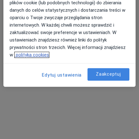
plików cookie (lub podobnych technologii) do zbierania
danych do celów statystycznych i dostarczania treści w
oparciu o Twoje zwyczaje przeglądania stron
internetowych. W każdej chwili możesz sprawdzić i
zaktualizować swoje preferencje w ustawieniach. W
ustawieniach znajdziesz również linki do polityk
prywatności stron trzecich. Więcej informacji znajdziesz
w
polityka cookies
Bezpieczne płatności
dr n. med. Damian Mojsak
Zaakceptuj
·
Więcej
Edytuj ustawienia
Pulmonolog
62 opinie
Adres
Online
Armii Krajowej 35, Ełk
•
Mapa
Lekarze24 / Laryngologia24
Konsultacja pulmonologiczna
250 zł