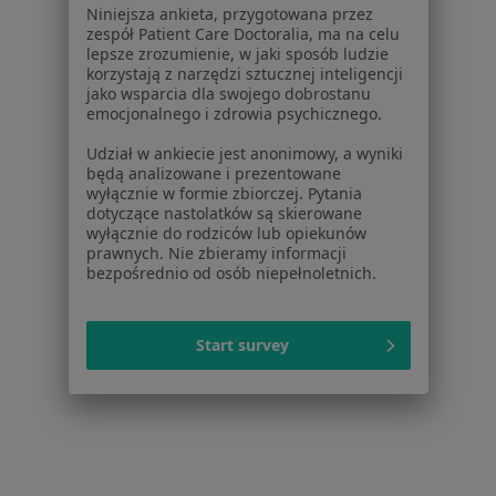
Pomoc
Niniejsza ankieta, przygotowana przez
Aplikacje mobilne
zespół Patient Care Doctoralia, ma na celu
lepsze zrozumienie, w jaki sposób ludzie
Blog dla pacjentów
korzystają z narzędzi sztucznej inteligencji
jako wsparcia dla swojego dobrostanu
Dla profesjonalistów
emocjonalnego i zdrowia psychicznego.
Cennik
Udział w ankiecie jest anonimowy, a wyniki
Dla lekarzy
będą analizowane i prezentowane
wyłącznie w formie zbiorczej. Pytania
Dla placówek medycznych
dotyczące nastolatków są skierowane
Noa Notes
nowość
wyłącznie do rodziców lub opiekunów
Baza wiedzy
prawnych. Nie zbieramy informacji
bezpośrednio od osób niepełnoletnich.
Centrum Pomocy dla Specjalisty
Kontakt
ZnanyLekarz - Strona główna
Start survey
ZnanyLekarz Sp. z o.o.
ul. Kolejowa 5/7
01-217 Warszawa, Polska
NIP: ⁠7010224868