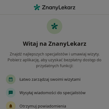
Me
Kaszel • Ełk, warmińsko-mazurskie
Filtry
• 1
Mapa
Kaszel specjaliści w Ełku
Witaj na ZnanyLekarz
Jak działają wyniki wyszukiwania
Znajdź najlepszych specjalistów i umawiaj wizyty.
Pobierz aplikację, aby uzyskać bezpłatny dostęp do
Jakiego specjalisty szukasz?
przydatnych funkcji:
Pulmonolog
Internista
Laryngolog
C
Łatwo zarządzaj swoimi wizytami
Wysyłaj wiadomości do specjalistów
Otrzymuj powiadomienia