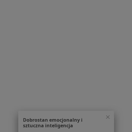
Polityka prywatności profesjonalistów
Polityka prywatności dla profesjonalistów, których
dane pozyskaliśmy samodzielnie
Polityka cookies
Jak działają wyniki wyszukiwania
Dostępność
O nas
Praca
Rekrutujemy!
Partnerzy
Centrum prasowe
Kontakt
Dla pacjentów
Lekarze
Placówki medyczne
Pytania i odpowiedzi
Usługi i zabiegi
Dobrostan emocjonalny i
sztuczna inteligencja
Choroby