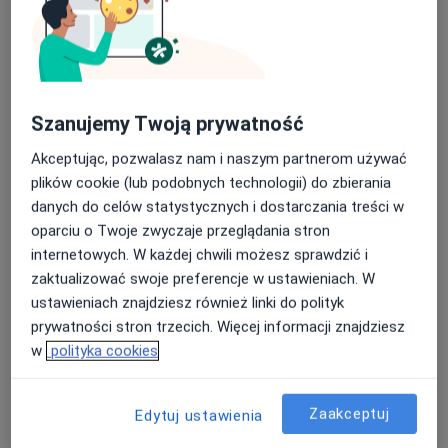
Szanujemy Twoją prywatność
Lekarze24 / Laryngologia24
Akceptując, pozwalasz nam i naszym partnerom używać
Laryngologia, Laryngologia dziecięca
plików cookie (lub podobnych technologii) do zbierania
1529 opinii
danych do celów statystycznych i dostarczania treści w
Armii Krajowej 35, Ełk
•
Mapa
oparciu o Twoje zwyczaje przeglądania stron
Konsultacja chirurgiczna
250 zł
internetowych. W każdej chwili możesz sprawdzić i
zaktualizować swoje preferencje w ustawieniach. W
Pokaż więcej usług
ustawieniach znajdziesz również linki do polityk
prywatności stron trzecich. Więcej informacji znajdziesz
w
polityka cookies
lek. Damian Rębacz
dr n. med. Paweł
dr n. med. Paweł
laryngolog
Onopiuk
Bielecki
laryngolog
laryngolog
Zaakceptuj
Edytuj ustawienia
Zobacz wszystkich 7 specjalistów