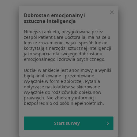
Praca
Rekrutujemy!
Partnerzy
Dobrostan emocjonalny i
Centrum prasowe
sztuczna inteligencja
Kontakt
Niniejsza ankieta, przygotowana przez
Dla pacjentów
zespół Patient Care Doctoralia, ma na celu
lepsze zrozumienie, w jaki sposób ludzie
Lekarze
korzystają z narzędzi sztucznej inteligencji
Placówki medyczne
jako wsparcia dla swojego dobrostanu
emocjonalnego i zdrowia psychicznego.
Pytania i odpowiedzi
Usługi i zabiegi
Udział w ankiecie jest anonimowy, a wyniki
Choroby
będą analizowane i prezentowane
wyłącznie w formie zbiorczej. Pytania
Pomoc
dotyczące nastolatków są skierowane
Aplikacje mobilne
wyłącznie do rodziców lub opiekunów
Blog dla pacjentów
prawnych. Nie zbieramy informacji
bezpośrednio od osób niepełnoletnich.
Dla profesjonalistów
Cennik
Start survey
Dla lekarzy
Dla placówek medycznych