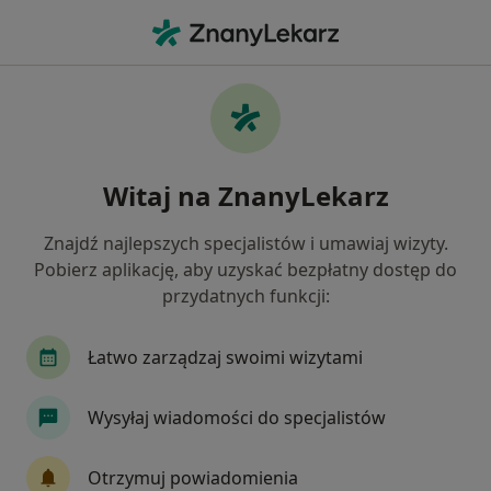
Me
Choroby Tarczycy • Ełk, warmińsko-mazurskie
Filtry
• 1
Mapa
Choroby tarczycy specjaliści w Ełku
Witaj na ZnanyLekarz
Jak działają wyniki wyszukiwania
Znajdź najlepszych specjalistów i umawiaj wizyty.
Pobierz aplikację, aby uzyskać bezpłatny dostęp do
Jakiego specjalisty szukasz?
przydatnych funkcji:
Endokrynolog
Chirurg
Internista
Psy
Łatwo zarządzaj swoimi wizytami
Wysyłaj wiadomości do specjalistów
Otrzymuj powiadomienia