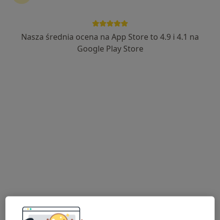
Nasza średnia ocena na App Store to 4.9 i 4.1 na
mgr Justyna Rać
Google Play Store
·
Więcej
Psycholog, Psychoterapeuta certyfikowany
176 opinii
Adres
Online
Jana i Hieronima Małeckich 2a, Ełk
•
Mapa
HEALIO Instytut Psychoterapii Justyna Rać
Konsultacja psychologiczna
250 zł
Specjalista nie oferuje umawiania online pod tym adresem.
Poproś o wizytę