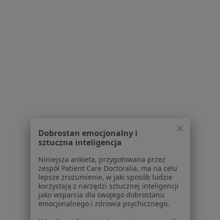
Polityka cookies
Jak działają wyniki wyszukiwania
Dostępność
O nas
Praca
Rekrutujemy!
Partnerzy
Centrum prasowe
Kontakt
Dla pacjentów
Lekarze
Dobrostan emocjonalny i
Placówki medyczne
sztuczna inteligencja
Pytania i odpowiedzi
Usługi i zabiegi
Niniejsza ankieta, przygotowana przez
zespół Patient Care Doctoralia, ma na celu
Choroby
lepsze zrozumienie, w jaki sposób ludzie
Pomoc
korzystają z narzędzi sztucznej inteligencji
Aplikacje mobilne
jako wsparcia dla swojego dobrostanu
emocjonalnego i zdrowia psychicznego.
Blog dla pacjentów