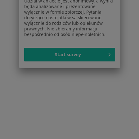
Udział w ankiecie jest anonimowy, a wyniki
Dla profesjonalistów
będą analizowane i prezentowane
wyłącznie w formie zbiorczej. Pytania
Cennik
dotyczące nastolatków są skierowane
Dla lekarzy
wyłącznie do rodziców lub opiekunów
prawnych. Nie zbieramy informacji
Dla placówek medycznych
bezpośrednio od osób niepełnoletnich.
Noa Notes
nowość
Baza wiedzy
Centrum Pomocy dla Specjalisty
Start survey
Kontakt
ZnanyLekarz - Strona główna
ZnanyLekarz Sp. z o.o.
ul. Kolejowa 5/7
01-217 Warszawa, Polska
NIP: ⁠7010224868
KRS: ⁠0000347997
REGON: ⁠142276657
Sąd Rejonowy dla m.st. Warszawy w Warszawie XII