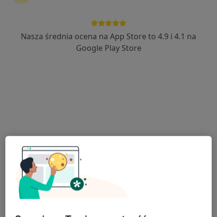
Nasza średnia ocena na App Store to 4.9 i 4.1 na
dr n. med. Damian Mojsak
Google Play Store
·
Więcej
Pulmonolog
62 opinie
Adres
Online
Armii Krajowej 35, Ełk
•
Mapa
Lekarze24 / Laryngologia24
Konsultacja pulmonologiczna
250 zł
Specjalista nie oferuje umawiania online pod tym adresem.
Poproś o wizytę