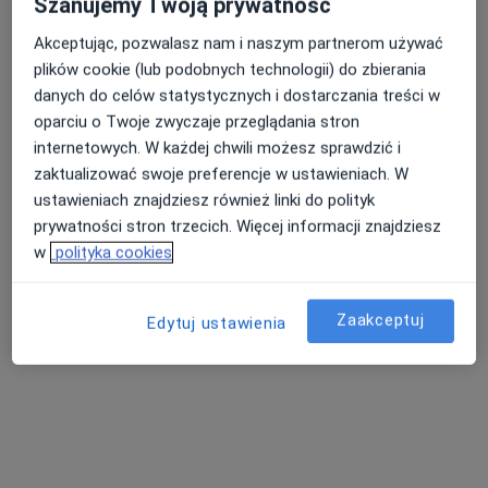
Szanujemy Twoją prywatność
Akceptując, pozwalasz nam i naszym partnerom używać
plików cookie (lub podobnych technologii) do zbierania
danych do celów statystycznych i dostarczania treści w
oparciu o Twoje zwyczaje przeglądania stron
mgr Justyna Rać
internetowych. W każdej chwili możesz sprawdzić i
zaktualizować swoje preferencje w ustawieniach. W
·
Więcej
Psycholog, Psychoterapeuta certyfikowany
ustawieniach znajdziesz również linki do polityk
176 opinii
prywatności stron trzecich. Więcej informacji znajdziesz
Adres
Online
w
polityka cookies
Jana i Hieronima Małeckich 2a, Ełk
•
Mapa
Zaakceptuj
Edytuj ustawienia
HEALIO Instytut Psychoterapii Justyna Rać
Konsultacja psychologiczna
250 zł
Specjalista nie oferuje umawiania online pod tym adresem.
Poproś o wizytę