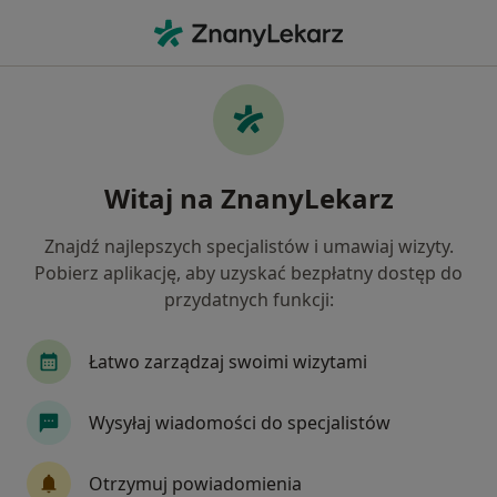
Me
Astma Oskrzelowa • Ełk, warmińsko-mazurskie
Filtry
• 1
Mapa
Astma oskrzelowa specjaliści w Ełku
Witaj na ZnanyLekarz
Jak działają wyniki wyszukiwania
Znajdź najlepszych specjalistów i umawiaj wizyty.
Pobierz aplikację, aby uzyskać bezpłatny dostęp do
Jakiego specjalisty szukasz?
przydatnych funkcji:
Pulmonolog
Internista
Psycholog
Ps
Łatwo zarządzaj swoimi wizytami
Wysyłaj wiadomości do specjalistów
Otrzymuj powiadomienia