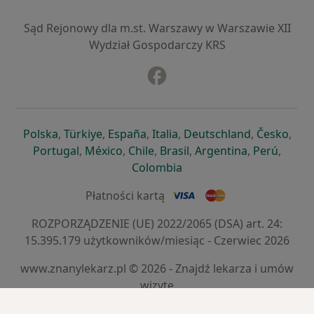
Sąd Rejonowy dla m.st. Warszawy w Warszawie XII
Wydział Gospodarczy KRS
Facebook
otwiera się w nowej karcie
otwiera się w nowej karcie
otwiera się w nowej karcie
otwiera się w nowej karcie
otwiera się w nowej karci
otwiera się
otwi
Polska
,
Türkiye
,
España
,
Italia
,
Deutschland
,
Česko
,
otwiera się w nowej karcie
otwiera się w nowej karcie
otwiera się w nowej karcie
otwiera się w nowej kar
otwiera się 
otwier
Portugal
,
México
,
Chile
,
Brasil
,
Argentina
,
Perú
,
otwiera się w nowej karc
Colombia
Płatności kartą
ROZPORZĄDZENIE (UE) 2022/2065 (DSA) art. 24:
15.395.179 użytkowników/miesiąc - Czerwiec 2026
www.znanylekarz.pl © 2026 - Znajdź lekarza i umów
wizytę