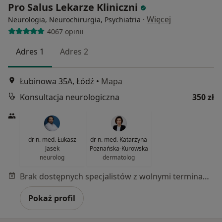
Pro Salus Lekarze Kliniczni
·
Więcej
Neurologia, Neurochirurgia, Psychiatria
4067 opinii
Adres 1
Adres 2
Łubinowa 35A, Łódź
•
Mapa
Konsultacja neurologiczna
350 zł
dr n. med. Łukasz
dr n. med. Katarzyna
Jasek
Poznańska-Kurowska
neurolog
dermatolog
Brak dostępnych specjalistów z wolnymi terminami w tym centrum medycznym.
Pokaż profil