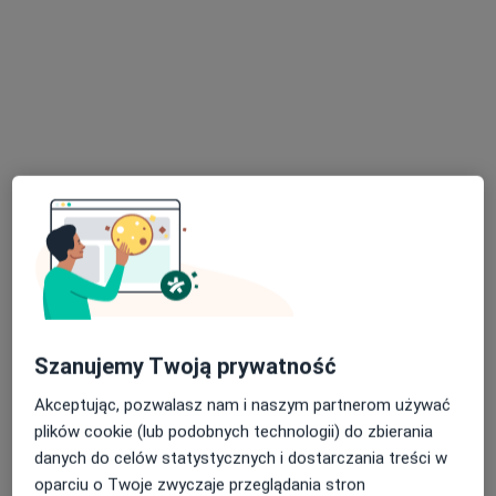
Poproś o wizytę
lek. Aleksandra Kulbat
Lekarz wykonujący zabiegi medycyny estetycznej, W trakcie
·
Więcej
specjalizacji (Chirurg onkologiczny)
90 opinii
Szanujemy Twoją prywatność
Adres 1
Adres 2
Akceptując, pozwalasz nam i naszym partnerom używać
plików cookie (lub podobnych technologii) do zbierania
danych do celów statystycznych i dostarczania treści w
Kluczborska 17/06, Kraków
•
Mapa
oparciu o Twoje zwyczaje przeglądania stron
UniEstetica Quality