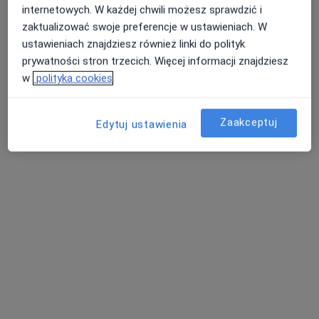
internetowych. W każdej chwili możesz sprawdzić i
Konsultacja z zakresu medycyny estetycznej
od 280 zł
zaktualizować swoje preferencje w ustawieniach. W
Specjalista nie oferuje umawiania online pod tym adresem.
ustawieniach znajdziesz również linki do polityk
prywatności stron trzecich. Więcej informacji znajdziesz
Poproś o wizytę
w
polityka cookies
Zaakceptuj
Edytuj ustawienia
lek. Łukasz Ordynowski
·
Lekarz wykonujący zabiegi medycyny estetycznej, Radiolog
Więcej
82 opinie
Krowoderskich Zuchów 16 lokal 6 parter, Kraków
•
Mapa