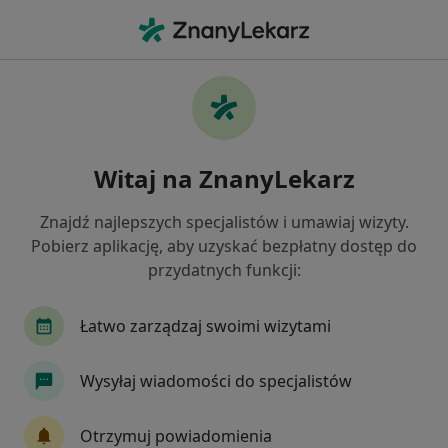
Me
Bruksizm • Zielonki, małopolskie
Filtry
• 1
Ubezpieczenie
Map
Bruksizm specjaliści w Zielonkach
Witaj na ZnanyLekarz
Jak działają wyniki wyszukiwania
Znajdź najlepszych specjalistów i umawiaj wizyty.
Pobierz aplikację, aby uzyskać bezpłatny dostęp do
Jakiego specjalisty szukasz?
przydatnych funkcji:
Stomatolog
Lekarz wykonujący zabiegi medyc
Łatwo zarządzaj swoimi wizytami
Wysyłaj wiadomości do specjalistów
Otrzymuj powiadomienia