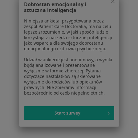
Dobrostan emocjonalny i
O nas
sztuczna inteligencja
Praca
Rekrutujemy!
Partnerzy
Niniejsza ankieta, przygotowana przez
zespół Patient Care Doctoralia, ma na celu
Centrum prasowe
lepsze zrozumienie, w jaki sposób ludzie
Kontakt
korzystają z narzędzi sztucznej inteligencji
jako wsparcia dla swojego dobrostanu
Dla pacjentów
emocjonalnego i zdrowia psychicznego.
Lekarze
Udział w ankiecie jest anonimowy, a wyniki
Placówki medyczne
będą analizowane i prezentowane
wyłącznie w formie zbiorczej. Pytania
Pytania i odpowiedzi
dotyczące nastolatków są skierowane
Usługi i zabiegi
wyłącznie do rodziców lub opiekunów
Choroby
prawnych. Nie zbieramy informacji
bezpośrednio od osób niepełnoletnich.
Pomoc
Aplikacje mobilne
Blog dla pacjentów
Start survey
Dla profesjonalistów
Cennik