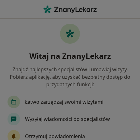
Me
Brodawki • Piotrków Trybunalski, łódzkie
Filtry
• 1
Mapa
Brodawki specjaliści w Piotrkowie
Witaj na ZnanyLekarz
Trybunalskim
Jak działają wyniki wyszukiwania
Znajdź najlepszych specjalistów i umawiaj wizyty.
Pobierz aplikację, aby uzyskać bezpłatny dostęp do
przydatnych funkcji:
Jakiego specjalisty szukasz?
Dermatolog
Neurolog
Onkolog
Urol
Łatwo zarządzaj swoimi wizytami
Wysyłaj wiadomości do specjalistów
Otrzymuj powiadomienia