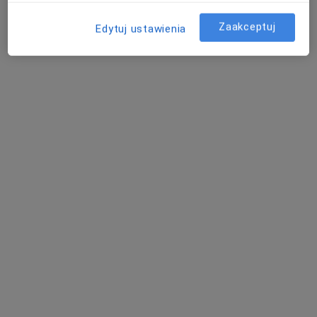
Zaakceptuj
Edytuj ustawienia
Centrum Terapii ALMA
·
Więcej
Psychoterapia, Psychiatria, Psychologia
4353 opinie
Czyżewskiego 10, Bełchatów
•
Mapa
Konsultacja psychologiczna
250 zł
Pokaż więcej usług
mgr Anetta Jedynak-
mgr Marta Florczak
Stępnik
psycholog
psycholog