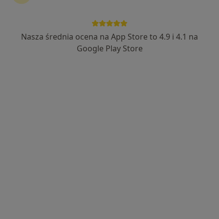
Nasza średnia ocena na App Store to 4.9 i 4.1 na
dr n. med. Mateusz Brożyna
Google Play Store
·
Więcej
Chirurg, Onkolog
126 opinii
Adres
Online
Stanisława Staszica 5C, Bełchatów
•
Mapa
Poradnia Specjalistyczna Insula
Konsultacja chirurgiczna
Brak ceny
Specjalista nie oferuje umawiania online pod tym adresem.
Poproś o wizytę