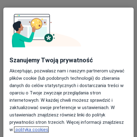
lek. Ariel Dziedzic
·
Więcej
Urolog
Szanujemy Twoją prywatność
50 opinii
Akceptując, pozwalasz nam i naszym partnerom używać
Kolejowa 35, Bełchatów
•
Mapa
plików cookie (lub podobnych technologii) do zbierania
Ur-Es Med -Urologia, Medycyna estetyczna, Stomatologia. Wazektomia.
danych do celów statystycznych i dostarczania treści w
Konsultacja urologiczna
od 300 zł
oparciu o Twoje zwyczaje przeglądania stron
internetowych. W każdej chwili możesz sprawdzić i
Specjalista nie oferuje umawiania online pod tym adresem.
zaktualizować swoje preferencje w ustawieniach. W
Poproś o wizytę
ustawieniach znajdziesz również linki do polityk
prywatności stron trzecich. Więcej informacji znajdziesz
w
polityka cookies