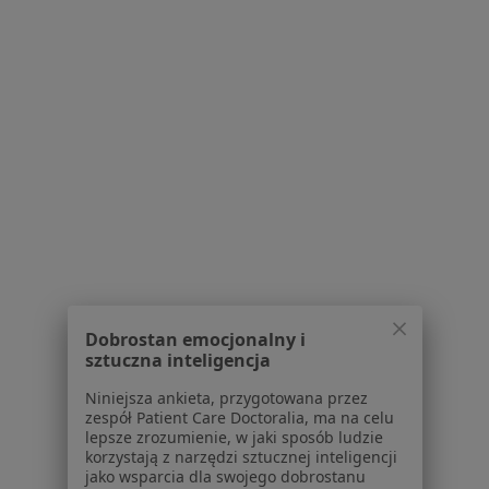
Regulamin
Polityka prywatności pacjentów
Polityka prywatności profesjonalistów
Polityka prywatności dla profesjonalistów, których
dane pozyskaliśmy samodzielnie
Polityka cookies
Jak działają wyniki wyszukiwania
Dostępność
O nas
Praca
Rekrutujemy!
Partnerzy
Centrum prasowe
Kontakt
Dobrostan emocjonalny i
sztuczna inteligencja
Dla pacjentów
Niniejsza ankieta, przygotowana przez
Lekarze
zespół Patient Care Doctoralia, ma na celu
lepsze zrozumienie, w jaki sposób ludzie
Placówki medyczne
korzystają z narzędzi sztucznej inteligencji
Pytania i odpowiedzi
jako wsparcia dla swojego dobrostanu