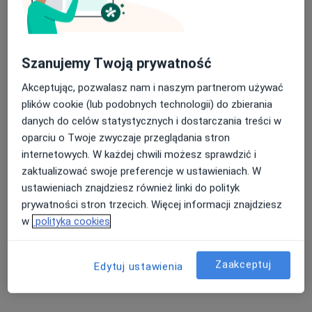
Szanujemy Twoją prywatność
Akceptując, pozwalasz nam i naszym partnerom używać
plików cookie (lub podobnych technologii) do zbierania
danych do celów statystycznych i dostarczania treści w
AMEDS Centrum Medyczne
oparciu o Twoje zwyczaje przeglądania stron
·
Więcej
Interna, Kardiologia, Seksuologia
internetowych. W każdej chwili możesz sprawdzić i
131 opinii
zaktualizować swoje preferencje w ustawieniach. W
ustawieniach znajdziesz również linki do polityk
Jana Kilińskiego 11, Grodzisk Mazowiecki
•
Mapa
prywatności stron trzecich. Więcej informacji znajdziesz
Konsultacja chirurgiczna
w
polityka cookies
Pokaż więcej usług
Zaakceptuj
Edytuj ustawienia
dr n. med. Maciej
Zarębiński