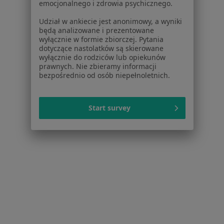
Usługi i zabiegi
emocjonalnego i zdrowia psychicznego.
Choroby
Udział w ankiecie jest anonimowy, a wyniki
Pomoc
będą analizowane i prezentowane
Aplikacje mobilne
wyłącznie w formie zbiorczej. Pytania
dotyczące nastolatków są skierowane
Blog dla pacjentów
wyłącznie do rodziców lub opiekunów
prawnych. Nie zbieramy informacji
Dla profesjonalistów
bezpośrednio od osób niepełnoletnich.
Cennik
Dla lekarzy
Start survey
Dla placówek medycznych
Noa Notes
nowość
Baza wiedzy
Centrum Pomocy dla Specjalisty
Kontakt
ZnanyLekarz - Strona główna
ZnanyLekarz Sp. z o.o.
ul. Kolejowa 5/7
01-217 Warszawa, Polska