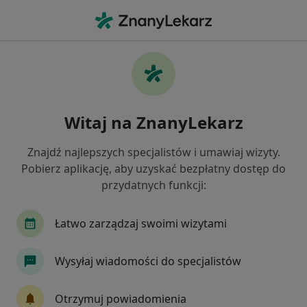
Me
Borelioza • Grodzisk Mazowiecki, mazowieckie
Filtry
• 1
Ubezpieczenie
Map
Borelioza specjaliści w Grodzisku
Witaj na ZnanyLekarz
Mazowieckim
Jak działają wyniki wyszukiwania
Znajdź najlepszych specjalistów i umawiaj wizyty.
Pobierz aplikację, aby uzyskać bezpłatny dostęp do
przydatnych funkcji:
Jakiego specjalisty szukasz?
Pediatra
Lekarz rodzinny
Internista
Łatwo zarządzaj swoimi wizytami
Wysyłaj wiadomości do specjalistów
Otrzymuj powiadomienia