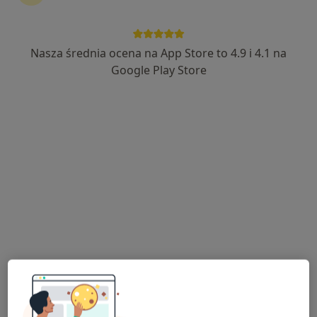
Nasza średnia ocena na App Store to 4.9 i 4.1 na
Google Play Store
Bezpieczne płatności
lek. Agnieszka Wodzyńska
·
Więcej
Pediatra, Lekarz rodzinny
18 opinii
Adres 1
Adres 2
Jaśminowa 2, Grodzisk Mazowiecki
•
Mapa
Gabinet Lekarski lek. Agnieszka Wodzyńska
Konsultacja internistyczna
180 zł
Specjalista nie oferuje umawiania online pod tym adresem.
Poproś o wizytę