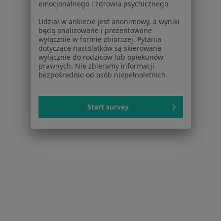
emocjonalnego i zdrowia psychicznego.
Bóle mięśni w Piekoszowie
Udział w ankiecie jest anonimowy, a wyniki
Bóle mięśni w Warszawie
będą analizowane i prezentowane
wyłącznie w formie zbiorczej. Pytania
Bóle mięśni w Kijach
dotyczące nastolatków są skierowane
wyłącznie do rodziców lub opiekunów
Więcej (1)
prawnych. Nie zbieramy informacji
Więcej w kategorii: W pobliżu Kielc
bezpośrednio od osób niepełnoletnich.
Schorzenia w Kielcach
Start survey
Nadciśnienie tętnicze w Kielcach
Zaburzenia rytmu serca w Kielcach
Niewydolność serca w Kielcach
Choroba wieńcowa w Kielcach
Nadciśnienie w Kielcach
Więcej (15)
Więcej w kategorii: Schorzenia w Kielcach