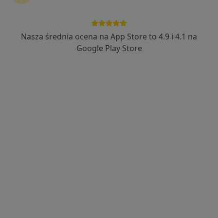
Nasza średnia ocena na App Store to 4.9 i 4.1 na
Bezpieczne płatności
Google Play Store
mgr Karol Snochowski
·
Więcej
Fizjoterapeuta
10 opinii
Adres 1
Adres 2
Generała Tadeusza Kościuszki 11, Kielce
•
Mapa
Terapia powięziowa i rehabilitacja Karol Snochowski
Konsultacja fizjoterapeutyczna (kolejna wizyta)
160 zł
Specjalista nie oferuje umawiania online pod tym adresem.
Poproś o wizytę