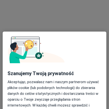
mgr Grzegorz Polak
·
Więcej
Fizjoterapeuta
25 opinii
Generała Tadeusza Kościuszki 11, Kielce
•
Mapa
OsteonMed Fizjoterapia
Szanujemy Twoją prywatność
Terapia bólu
150 zł
Akceptując, pozwalasz nam i naszym partnerom używać
Specjalista nie oferuje umawiania online pod tym adresem.
plików cookie (lub podobnych technologii) do zbierania
danych do celów statystycznych i dostarczania treści w
Poproś o wizytę
oparciu o Twoje zwyczaje przeglądania stron
internetowych. W każdej chwili możesz sprawdzić i