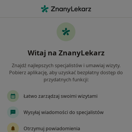
Me
Bóle Mięśni • Kielce, świętokrzyskie
Filtry
• 1
Ubezpieczenie
Map
Bóle mięśni specjaliści w Kielcach
Witaj na ZnanyLekarz
Jak działają wyniki wyszukiwania
Znajdź najlepszych specjalistów i umawiaj wizyty.
Pobierz aplikację, aby uzyskać bezpłatny dostęp do
Jakiego specjalisty szukasz?
przydatnych funkcji:
Fizjoterapeuta
Psycholog
Neurolog
Łatwo zarządzaj swoimi wizytami
Wysyłaj wiadomości do specjalistów
Otrzymuj powiadomienia