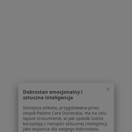
70 opinii
Adres 1
Adres 2
Zagnańska 77, Kielce
•
Mapa
Centrum Medyczne Zagnańska w Kielcach
Specjalista nie oferuje umawiania online pod tym adresem.
Poproś o wizytę
1
2
3
Dobrostan emocjonalny i
Powiązane wyszukiwania
sztuczna inteligencja
W pobliżu Kielc
Niniejsza ankieta, przygotowana przez
zespół Patient Care Doctoralia, ma na celu
Bóle mięśni w Busku-Zdroju
lepsze zrozumienie, w jaki sposób ludzie
korzystają z narzędzi sztucznej inteligencji
Bóle mięśni w Starachowicach
jako wsparcia dla swojego dobrostanu