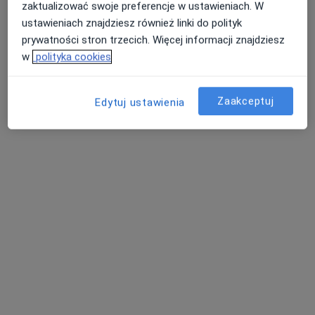
zaktualizować swoje preferencje w ustawieniach. W
ustawieniach znajdziesz również linki do polityk
prywatności stron trzecich. Więcej informacji znajdziesz
w
polityka cookies
Zaakceptuj
Edytuj ustawienia
Bożena Biskup
Neurolog
29 opinii
Adres 1
Adres 2
Ściegiennego 40, Kielce
•
Mapa
Gabinet Neurologiczny Neuro-Kard
Konsultacja neurologiczna
250 zł
Specjalista nie oferuje umawiania online pod tym adresem.