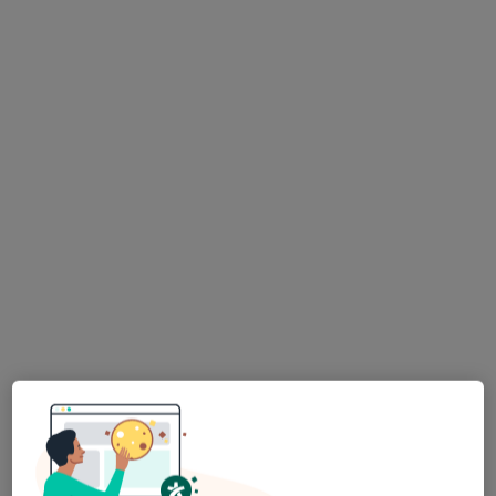
lek. dent. Joanna Bojanowska
·
Więcej
Stomatolog
15 opinii
Winna 8, Grodzisk Wielkopolski
•
Mapa
moja Stomatologia Grodzisk Wielkopolski
Konsultacja stomatologiczna
Brak ceny
Specjalista nie oferuje umawiania online pod tym adresem.
Poproś o wizytę