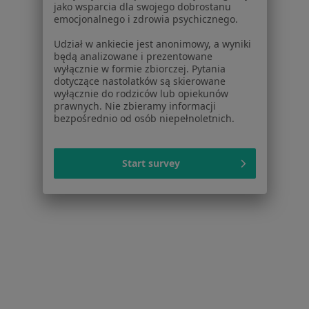
Choroby miazgi w Kościanie
jako wsparcia dla swojego dobrostanu
emocjonalnego i zdrowia psychicznego.
Próchnica w Kościanie
Udział w ankiecie jest anonimowy, a wyniki
Przebarwienia zębów w Kościanie
będą analizowane i prezentowane
wyłącznie w formie zbiorczej. Pytania
Braki zębowe w Kościanie
dotyczące nastolatków są skierowane
wyłącznie do rodziców lub opiekunów
Choroby stomatologiczne w Kościanie
prawnych. Nie zbieramy informacji
bezpośrednio od osób niepełnoletnich.
Więcej (12)
Więcej w kategorii: Schorzenia w Kościanie
Start survey
Ból Zęba Specjaliści W Kościanie
Serwis