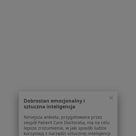
1
2
Powiązane wyszukiwania
W pobliżu Kościana
Ból zęba w Poznaniu
Ból zęba w Luboniu
Ból zęba w Swarzędzu
Ból zęba w Śremie
Ból zęba w Skórzewie
Dobrostan emocjonalny i
sztuczna inteligencja
Więcej (14)
Niniejsza ankieta, przygotowana przez
Więcej w kategorii: W pobliżu Kościana
zespół Patient Care Doctoralia, ma na celu
lepsze zrozumienie, w jaki sposób ludzie
Schorzenia w Kościanie
korzystają z narzędzi sztucznej inteligencji