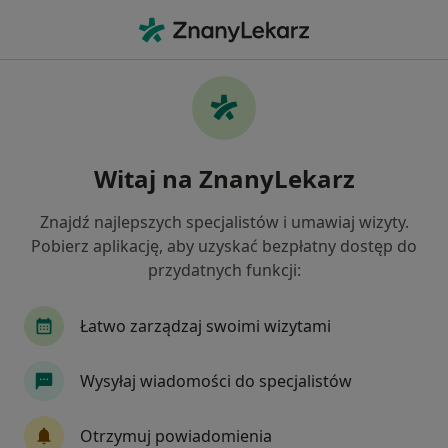
Me
Ból Zęba • Kościan, wielkopolskie
Filtry
• 1
Ubezpieczenie
Map
Ból zęba specjaliści w Kościanie
Witaj na ZnanyLekarz
Jak działają wyniki wyszukiwania
Znajdź najlepszych specjalistów i umawiaj wizyty.
Pobierz aplikację, aby uzyskać bezpłatny dostęp do
Jakiego specjalisty szukasz?
przydatnych funkcji:
Stomatolog
Lekarz wykonujący zabiegi medyc
Łatwo zarządzaj swoimi wizytami
Wysyłaj wiadomości do specjalistów
Otrzymuj powiadomienia