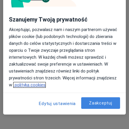
Szanujemy Twoją prywatność
Akceptując, pozwalasz nam i naszym partnerom używać
plików cookie (lub podobnych technologii) do zbierania
danych do celów statystycznych i dostarczania treści w
oparciu o Twoje zwyczaje przeglądania stron
internetowych. W każdej chwili możesz sprawdzić i
lek. dent. Daniil Charnushevich
zaktualizować swoje preferencje w ustawieniach. W
·
Więcej
Stomatolog
ustawieniach znajdziesz również linki do polityk
14 opinii
prywatności stron trzecich. Więcej informacji znajdziesz
Adres 1
Adres 2
w
polityka cookies
Wrocławska 22/1, Kościan
•
Mapa
Zaakceptuj
Edytuj ustawienia
moja Stomatologia Kościan
Konsultacja stomatologiczna
Brak ceny
Specjalista nie oferuje umawiania online pod tym adresem.