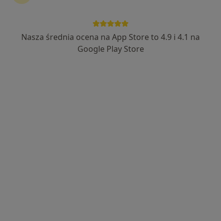
Nasza średnia ocena na App Store to 4.9 i 4.1 na
dr n. med. Julia Rochatka (Murlewska)
Google Play Store
·
Więcej
Ginekolog, Ultrasonografista
324 opinie
Adres
Online
Komandorska 3, Poznań
•
Mapa
Specjalistyczny Gabinet Ginekologiczno-Położniczy
Konsultacja ginekologiczna
od 100 zł
Specjalista nie oferuje umawiania online pod tym adresem.
Poproś o wizytę