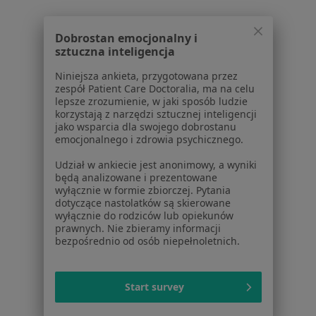
Dobrostan emocjonalny i
Serwis
sztuczna inteligencja
Regulamin
Niniejsza ankieta, przygotowana przez
zespół Patient Care Doctoralia, ma na celu
Polityka prywatności pacjentów
lepsze zrozumienie, w jaki sposób ludzie
Polityka prywatności profesjonalistów
korzystają z narzędzi sztucznej inteligencji
Polityka prywatności dla profesjonalistów, których
jako wsparcia dla swojego dobrostanu
emocjonalnego i zdrowia psychicznego.
dane pozyskaliśmy samodzielnie
Polityka cookies
Udział w ankiecie jest anonimowy, a wyniki
Jak działają wyniki wyszukiwania
będą analizowane i prezentowane
wyłącznie w formie zbiorczej. Pytania
Dostępność
dotyczące nastolatków są skierowane
O nas
wyłącznie do rodziców lub opiekunów
Praca
prawnych. Nie zbieramy informacji
Rekrutujemy!
bezpośrednio od osób niepełnoletnich.
Partnerzy
Centrum prasowe
Kontakt
Start survey
Dla pacjentów