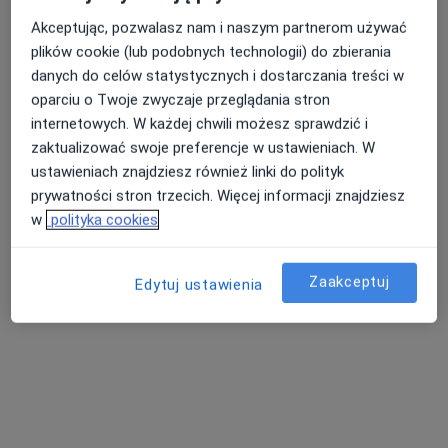
Akceptując, pozwalasz nam i naszym partnerom używać
plików cookie (lub podobnych technologii) do zbierania
danych do celów statystycznych i dostarczania treści w
oparciu o Twoje zwyczaje przeglądania stron
internetowych. W każdej chwili możesz sprawdzić i
lek. dent. Natalia Kowalczyk-Vyskocil
zaktualizować swoje preferencje w ustawieniach. W
·
Więcej
Stomatolog
ustawieniach znajdziesz również linki do polityk
15 opinii
prywatności stron trzecich. Więcej informacji znajdziesz
Wierzbowa 2, Rokietnica
•
Mapa
w
polityka cookies
Jomadent Poradnia Stomatologiczna
Konsultacja stomatologiczna (pierwsza wizyta)
250 zł
Zaakceptuj
Edytuj ustawienia
Specjalista nie oferuje umawiania online pod tym adresem.
Poproś o wizytę