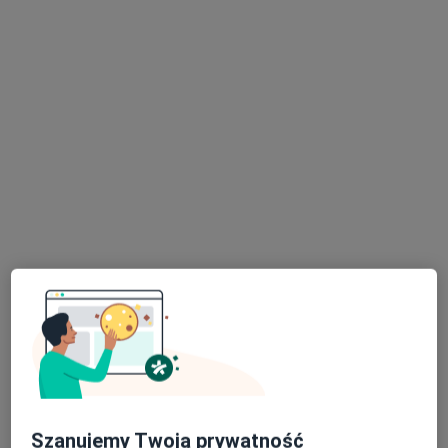
lek. Agata Tomczyńska
·
Więcej
Stomatolog
31 opinii
Wierzbowa 2, Rokietnica
•
Mapa
Jomadent Poradnia Stomatologiczna
Konsultacja stomatologiczna (pierwsza wizyta)
250 zł
Specjalista nie oferuje umawiania online pod tym adresem.
Poproś o wizytę
Szanujemy Twoją prywatność