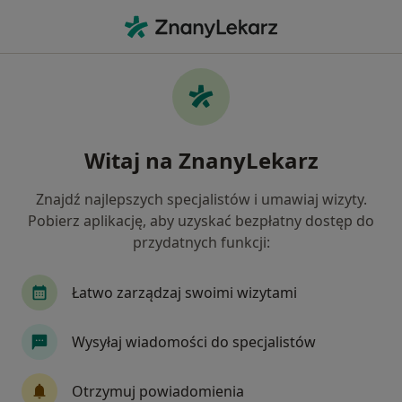
Me
Ból Zęba • Rokietnica, wielkopolskie
Filtry
• 1
Mapa
Ból zęba specjaliści w Rokietnicy
Witaj na ZnanyLekarz
Jak działają wyniki wyszukiwania
Znajdź najlepszych specjalistów i umawiaj wizyty.
Pobierz aplikację, aby uzyskać bezpłatny dostęp do
Jakiego specjalisty szukasz?
przydatnych funkcji:
Stomatolog
Kardiolog
Ultrasonografista
Łatwo zarządzaj swoimi wizytami
Wysyłaj wiadomości do specjalistów
Otrzymuj powiadomienia