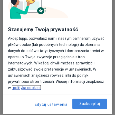
Pokaż profil
Szanujemy Twoją prywatność
Akceptując, pozwalasz nam i naszym partnerom używać
plików cookie (lub podobnych technologii) do zbierania
danych do celów statystycznych i dostarczania treści w
oparciu o Twoje zwyczaje przeglądania stron
lek. dent. Maria Bartmińska
internetowych. W każdej chwili możesz sprawdzić i
Stomatolog
zaktualizować swoje preferencje w ustawieniach. W
38 opinii
ustawieniach znajdziesz również linki do polityk
prywatności stron trzecich. Więcej informacji znajdziesz
Śmigielska 12h
•
Mapa
w
polityka cookies
Przychodnia Denticum
Konsultacja protetyczna
Brak ceny
Zaakceptuj
Specjalista nie oferuje umawiania online pod tym adresem.
Edytuj ustawienia