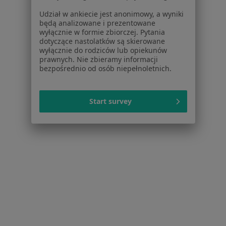
Regulamin
Udział w ankiecie jest anonimowy, a wyniki
będą analizowane i prezentowane
Polityka prywatności pacjentów
wyłącznie w formie zbiorczej. Pytania
Polityka prywatności profesjonalistów
dotyczące nastolatków są skierowane
Polityka prywatności dla profesjonalistów, których
wyłącznie do rodziców lub opiekunów
prawnych. Nie zbieramy informacji
dane pozyskaliśmy samodzielnie
bezpośrednio od osób niepełnoletnich.
Polityka cookies
Jak działają wyniki wyszukiwania
Dostępność
Start survey
O nas
Praca
Rekrutujemy!
Partnerzy
Centrum prasowe
Kontakt
Dla pacjentów
Lekarze
Placówki medyczne
Pytania i odpowiedzi