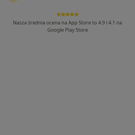
Nasza średnia ocena na App Store to 4.9 i 4.1 na
Bezpieczne płatności
Google Play Store
lek. dent. Oskar Kita
·
Więcej
Periodontolog, Stomatolog
6 opinii
Strzelecka 8a, Wolsztyn
•
Mapa
Medicadent Stomatologia
Konsultacja implantologiczna i chirurgiczna
200 zł
Specjalista nie oferuje umawiania online pod tym adresem.
Poproś o wizytę