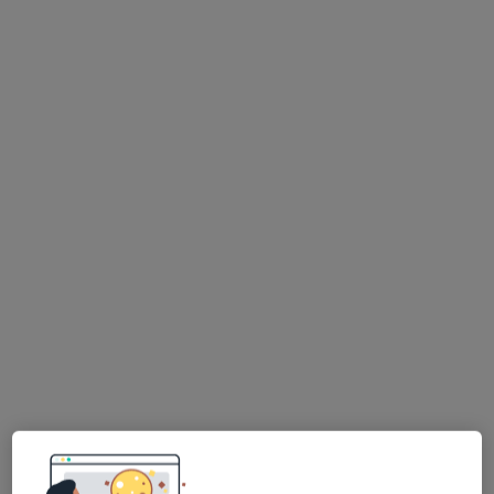
Bezpieczne płatności
Medicadent Stomatologia
·
Więcej
Stomatologia, Protetyka, Ortodoncja
60 opinii
Strzelecka 8a, Wolsztyn
•
Mapa
Konsultacja stomatologiczna
150 zł
Pokaż więcej usług
lek. dent. Oskar Kita
periodontolog
Brak dostępnych specjalistów z wolnymi terminami w tym centrum medycznym.