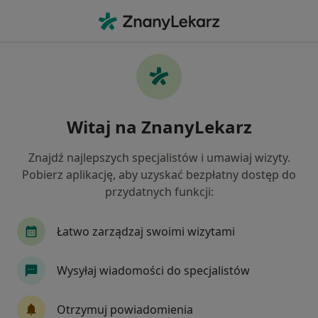
Me
Choroby Przyzębia • Kościan, wielkopolskie
Filtry
• 1
Mapa
Choroby przyzębia specjaliści w Kościanie
Witaj na ZnanyLekarz
Jak działają wyniki wyszukiwania
Znajdź najlepszych specjalistów i umawiaj wizyty.
Pobierz aplikację, aby uzyskać bezpłatny dostęp do
Jakiego specjalisty szukasz?
przydatnych funkcji:
Stomatolog
Protetyk stomatologiczny
Ch
Łatwo zarządzaj swoimi wizytami
Wysyłaj wiadomości do specjalistów
Otrzymuj powiadomienia