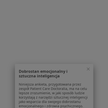
Choroby miazgi w Kościanie
Ból zęba w Kościanie
Próchnica w Kościanie
Przebarwienia zębów w Kościanie
Braki zębowe w Kościanie
Więcej (12)
Więcej w kategorii: Schorzenia w Kościanie
Choroby Przyzębia Specjaliści W Kościanie
Dobrostan emocjonalny i
sztuczna inteligencja
Niniejsza ankieta, przygotowana przez
zespół Patient Care Doctoralia, ma na celu
lepsze zrozumienie, w jaki sposób ludzie
korzystają z narzędzi sztucznej inteligencji
jako wsparcia dla swojego dobrostanu
Serwis
emocjonalnego i zdrowia psychicznego.