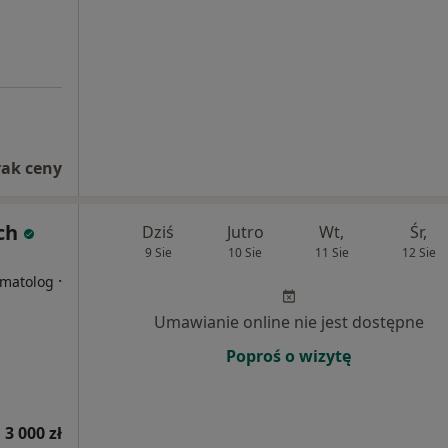
rak ceny
ch
Dziś
Jutro
Wt,
Śr,
9 Sie
10 Sie
11 Sie
12 Sie
i
·
omatolog
Umawianie online nie jest dostępne
Poproś o wizytę
 3 000 zł