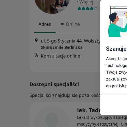
·
Więcej
66 opinii
Adres
Online
ul. 5-go Stycznia 44, Wolsztyn
•
Mapa
Skin&Smile Berlińska
Szanuje
Konsultacja online
Akceptując
technologii
Twoje zwyc
zaktualizo
Dostępni specjaliści
do polityk 
Specjaliści znajdują się poza Kościan, wielk
lek. Tadeusz Smy
Lekarz wykonujący zabieg
medycyny estetycznej, Gi