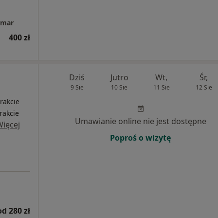
dmar
400 zł
Dziś
Jutro
Wt,
Śr,
9 Sie
10 Sie
11 Sie
12 Sie
i
rakcie
trakcie
Umawianie online nie jest dostępne
Więcej
Poproś o wizytę
od 280 zł