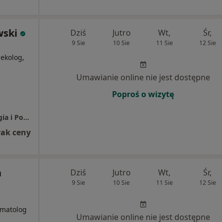
wski
Dziś
Jutro
Wt,
Śr,
9 Sie
10 Sie
11 Sie
12 Sie
i
ekolog,
Umawianie online nie jest dostępne
Poproś o wizytę
Specjalistyczny Gabinet Lekarski - Ginekologia i Położnictwo - Medycyna Estetyczna - Ginekologia Estetyczna
rak ceny
a
Dziś
Jutro
Wt,
Śr,
9 Sie
10 Sie
11 Sie
12 Sie
i
omatolog
Umawianie online nie jest dostępne