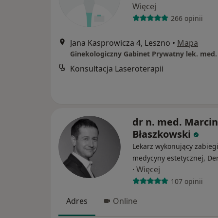
Więcej
266 opinii
Jana Kasprowicza 4, Leszno
•
Mapa
Konsultacja Laseroterapii
dr n. med. Marcin
Błaszkowski
Lekarz wykonujący zabieg
medycyny estetycznej, De
·
Więcej
107 opinii
Adres
Online