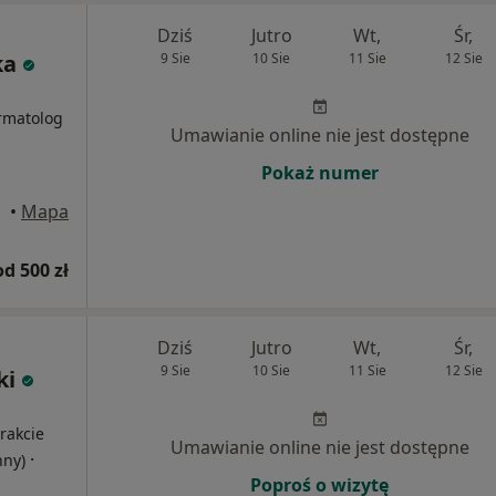
Dziś
Jutro
Wt,
Śr,
ka
9 Sie
10 Sie
11 Sie
12 Sie
i
rmatolog
Umawianie online nie jest dostępne
Pokaż numer
lski
•
Mapa
od 500 zł
Dziś
Jutro
Wt,
Śr,
9 Sie
10 Sie
11 Sie
12 Sie
ki
i
rakcie
Umawianie online nie jest dostępne
·
nny)
Poproś o wizytę