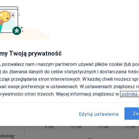
Umawianie online nie jest dostępne
Poproś o wizytę
my Twoją prywatność
250 zł
, pozwalasz nam i naszym partnerom używać plików cookie (lub p
) do zbierania danych do celów statystycznych i dostarczania treśc
zaje przeglądania stron internetowych. W każdej chwili możesz spr
wać swoje preferencje w ustawieniach. W ustawieniach znajdziesz ró
prywatności stron trzecich. Więcej informacji znajdziesz w
polityka
opolskie, w obszarach bliskich Twojemu wyszukiwaniu.
Za
Edytuj ustawienia
rek
Dziś
Jutro
Wt,
Śr,
9 Sie
10 Sie
11 Sie
12 Sie
i
·
nekolog