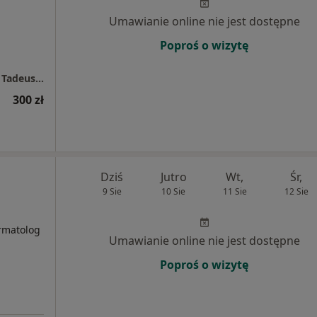
Umawianie online nie jest dostępne
Poproś o wizytę
Ginekologiczny Gabinet Prywatny lek. med. Tadeusz Smyrek
300 zł
Dziś
Jutro
Wt,
Śr,
9 Sie
10 Sie
11 Sie
12 Sie
i
rmatolog
Umawianie online nie jest dostępne
Poproś o wizytę