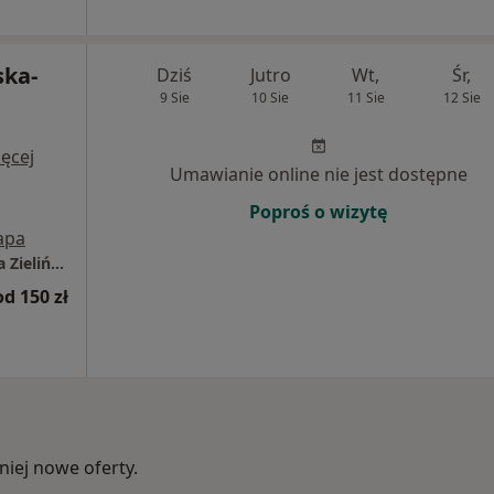
ska-
Dziś
Jutro
Wt,
Śr,
9 Sie
10 Sie
11 Sie
12 Sie
i
ęcej
Umawianie online nie jest dostępne
Poproś o wizytę
apa
Indywidualna Praktyka Lekarska lek. Joanna Zielińska-Apolinarska "Meridian" Centrum Leczenia Laserem
od 150 zł
iej nowe oferty.