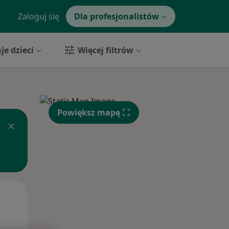
Zaloguj się
Dla profesjonalistów
je dzieci
Więcej filtrów
Powiększ mapę
Czw,
Pt,
Sob,
13 Sie
14 Sie
15 Sie