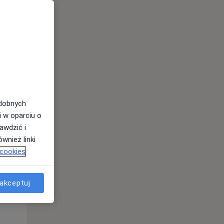
odobnych
i w oparciu o
awdzić i
wnież linki
 cookies
akceptuj
Czw,
Pt,
Sob,
13 Sie
14 Sie
15 Sie