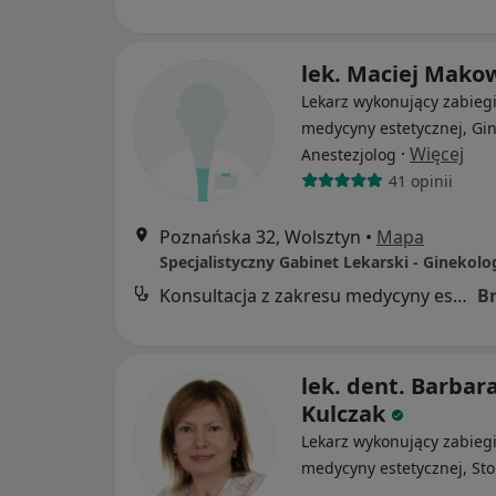
lek. Maciej Mako
Lekarz wykonujący zabieg
medycyny estetycznej, Gin
·
Więcej
Anestezjolog
41 opinii
Poznańska 32, Wolsztyn
•
Mapa
Konsultacja z zakresu medycyny estetycznej
B
lek. dent. Barbar
Kulczak
Lekarz wykonujący zabieg
medycyny estetycznej, St