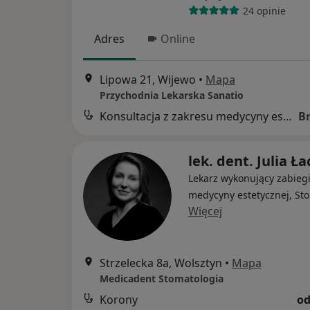
24 opinie
Adres
Online
Lipowa 21, Wijewo
•
Mapa
Przychodnia Lekarska Sanatio
Konsultacja z zakresu medycyny estetycznej
B
lek. dent. Julia Ła
Lekarz wykonujący zabieg
medycyny estetycznej, St
Więcej
Strzelecka 8a, Wolsztyn
•
Mapa
Medicadent Stomatologia
Korony
od