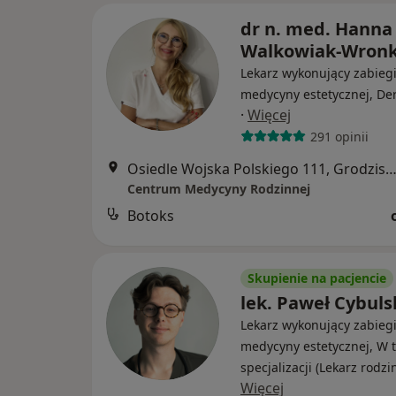
dr n. med. Hanna
Walkowiak-Wron
Lekarz wykonujący zabieg
medycyny estetycznej, De
·
Więcej
291 opinii
Osiedle Wojska Polskiego 111, Grodzisk Wielkopo
Centrum Medycyny Rodzinnej
Botoks
Skupienie na pacjencie
lek. Paweł Cybuls
Lekarz wykonujący zabieg
medycyny estetycznej, W t
specjalizacji (Lekarz rodzi
Więcej