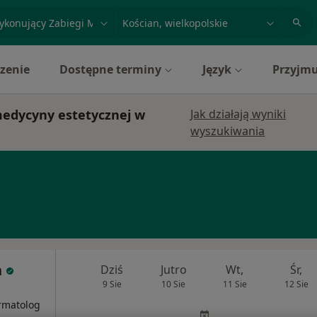
acja, badanie lub nazwisko
miasto lub dzielnica
zenie
Dostępne terminy
Język
Przyjmu
medycyny estetycznej w
Jak działają wyniki
wyszukiwania
a
Dziś
Jutro
Wt,
Śr,
9 Sie
10 Sie
11 Sie
12 Sie
i
rmatolog