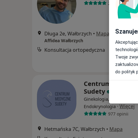
27 opinii
Szanuje
Długa 2e, Wałbrzych
•
Mapa
Affidea Wałbrzych
Akceptując
Konsultacja ortopedyczna
technologii
Twoje zwyc
zaktualizo
do polityk 
Centrum Medycz
Sudety
Ginekologia, Położnictwo,
·
Więcej
Endokrynologia
977 opinii
Hetmańska 7C, Wałbrzych
•
Mapa