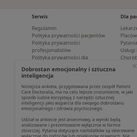
Serwis
Dla pa
Regulamin
Lekarz
Polityka prywatności pacjentów
Placów
Polityka prywatności
Pytani
profesjonalistów
Usługi 
Polityka prywatności dla
Choro
profesjonalistów, których dane
Pomoc
Dobrostan emocjonalny i sztuczna
pozyskaliśmy samodzielnie
Aplika
inteligencja
Polityka cookies
Blog d
Niniejsza ankieta, przygotowana przez zespół Patient
Jak działają wyniki wyszukiwania
Care Doctoralia, ma na celu lepsze zrozumienie, w jaki
Dostępność
sposób ludzie korzystają z narzędzi sztucznej
O nas
inteligencji jako wsparcia dla swojego dobrostanu
emocjonalnego i zdrowia psychicznego.
Praca
Rekrutujemy!
Partnerzy
Udział w ankiecie jest anonimowy, a wyniki będą
Centrum prasowe
analizowane i prezentowane wyłącznie w formie
zbiorczej. Pytania dotyczące nastolatków są skierowane
Kontakt
wyłącznie do rodziców lub opiekunów prawnych. Nie