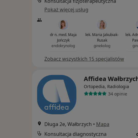
Konsultacja fizjoterapeutyczna
Pokaż więcej usług
dr n. med. Maja
lek. Maria Jakubiak-
lek. Adr
Jończyk
Rusak
Paw
endokrynolog
ginekolog
gin
Zobacz wszystkich 15 specjalistów
Affidea Wałbrzyc
Ortopedia, Radiologia
34 opinie
Długa 2e, Wałbrzych
•
Mapa
Konsultacja diagnostyczna