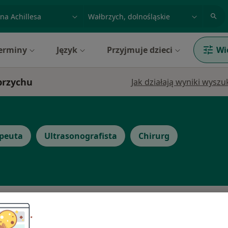
acja, badanie lub nazwisko
miasto lub dzielnica
erminy
Język
Przyjmuje dzieci
Wi
łbrzychu
Jak działają wyniki wysz
apeuta
Ultrasonografista
Chirurg
Dziś
Jutro
Ndz,
Pon,
7 Sie
8 Sie
9 Sie
10 Sie