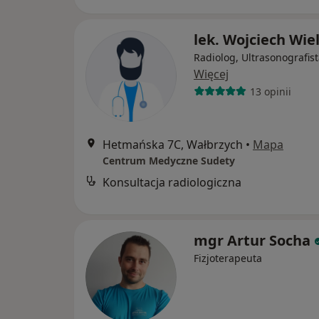
lek. Wojciech Wie
Radiolog, Ultrasonografis
Więcej
13 opinii
Hetmańska 7C, Wałbrzych
•
Mapa
Centrum Medyczne Sudety
Konsultacja radiologiczna
mgr Artur Socha
Fizjoterapeuta