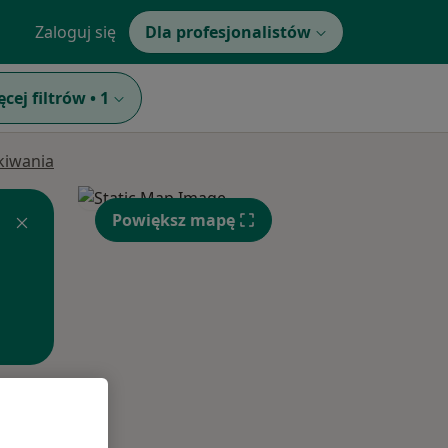
Zaloguj się
Dla profesjonalistów
ęcej filtrów
•
1
ukiwania
Powiększ mapę
Wt,
Śr,
Czw,
11 Sie
12 Sie
13 Sie