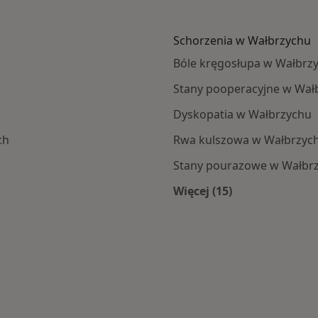
Schorzenia w Wałbrzychu
Bóle kręgosłupa w Wałbrz
Stany pooperacyjne w Wał
Dyskopatia w Wałbrzychu
ch
Rwa kulszowa w Wałbrzyc
Stany pourazowe w Wałbr
Więcej (15)
zycha
Więcej w kategorii: