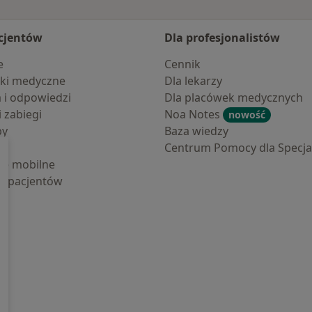
cjentów
Dla profesjonalistów
e
Cennik
ki medyczne
Dla lekarzy
a i odpowiedzi
Dla placówek medycznych
i zabiegi
Noa Notes
nowość
by
Baza wiedzy
Centrum Pomocy dla Specjal
cje mobilne
la pacjentów