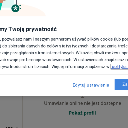
Umawianie online nie jest dostępne
Poproś o wizytę
my Twoją prywatność
, pozwalasz nam i naszym partnerom używać plików cookie (lub p
od 250 zł
) do zbierania danych do celów statystycznych i dostarczania treśc
zaje przeglądania stron internetowych. W każdej chwili możesz spr
wać swoje preferencje w ustawieniach. W ustawieniach znajdziesz ró
prywatności stron trzecich. Więcej informacji znajdziesz w
polityka
ne
Dziś
Jutro
Ndz,
Pon,
7 Sie
8 Sie
9 Sie
10 Sie
Za
Edytuj ustawienia
Umawianie online nie jest dostępne
Pokaż profil