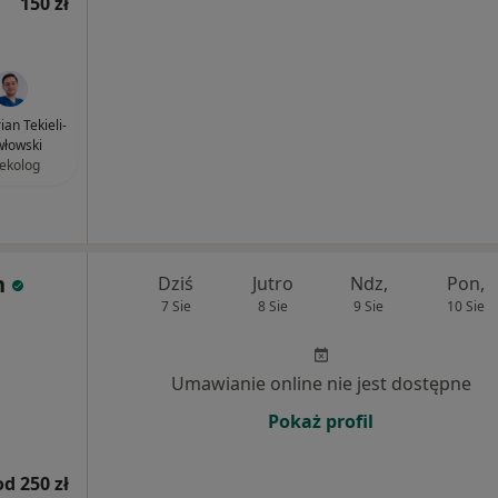
150 zł
ian Tekieli-
łowski
ekolog
h
Dziś
Jutro
Ndz,
Pon,
7 Sie
8 Sie
9 Sie
10 Sie
Umawianie online nie jest dostępne
Pokaż profil
od 250 zł