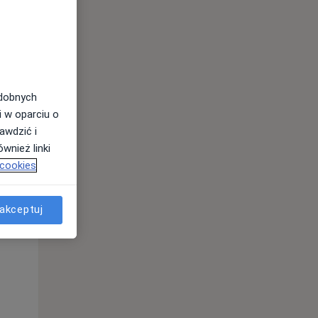
odobnych
i w oparciu o
awdzić i
wnież linki
 cookies
Wt,
Śr,
Czw,
11 Sie
12 Sie
13 Sie
akceptuj