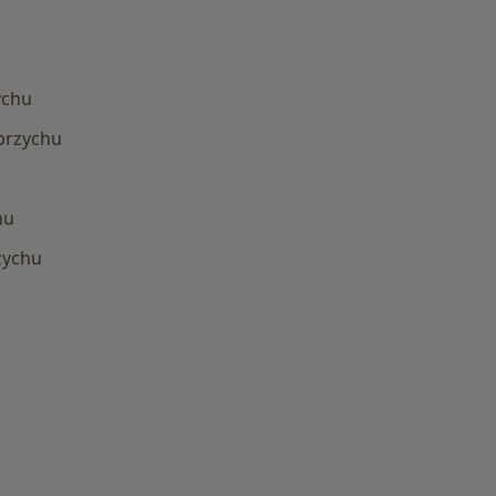
ychu
brzychu
hu
zychu
 Schorzenia w Wałbrzychu