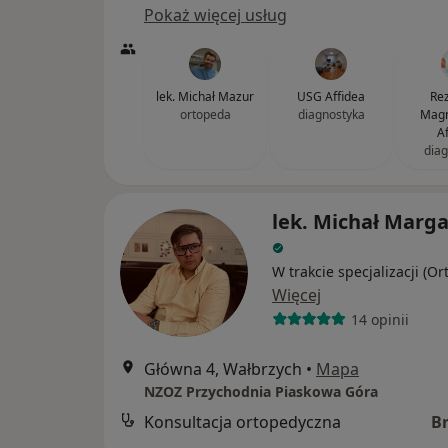
Pokaż więcej usług
lek. Michał Mazur
USG Affidea
Re
ortopeda
diagnostyka
Magn
A
diag
lek. Michał Marga
W trakcie specjalizacji (O
Więcej
14 opinii
Główna 4, Wałbrzych
•
Mapa
NZOZ Przychodnia Piaskowa Góra
Konsultacja ortopedyczna
B