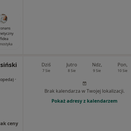
zonans
etyczny
ffidea
nostyka
siński
Dziś
Jutro
Ndz,
Pon,
7 Sie
8 Sie
9 Sie
10 Sie
·
rtopeda)
Brak kalendarza w Twojej lokalizacji.
Pokaż adresy z kalendarzem
rak ceny