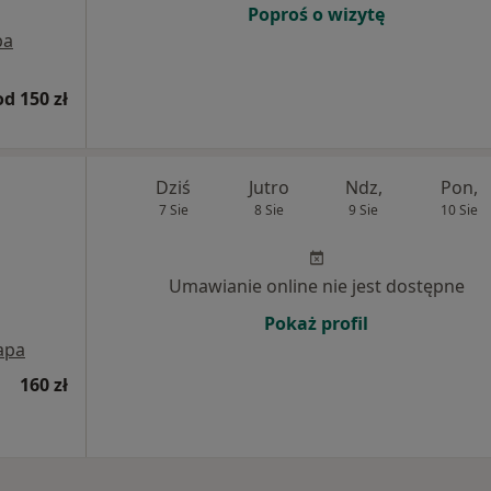
Poproś o wizytę
pa
od 150 zł
Dziś
Jutro
Ndz,
Pon,
7 Sie
8 Sie
9 Sie
10 Sie
Umawianie online nie jest dostępne
Pokaż profil
apa
160 zł