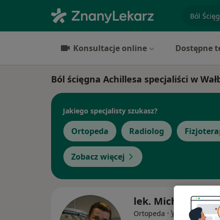
specjaliz
Konsultacje online
Dostępne t
Ból ścięgna Achillesa specjaliści w Wa
Jakiego specjalisty szukasz?
Ortopeda
Radiolog
Fizjoter
Zobacz więcej
lek. Michał Mazur
·
Więcej
Ortopeda