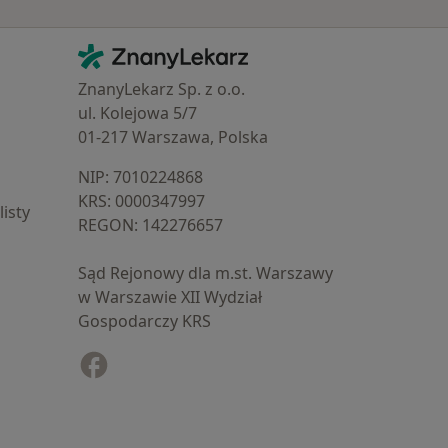
Kontakt
ZnanyLekarz - Strona główna
ZnanyLekarz Sp. z o.o.
ul. Kolejowa 5/7
01-217 Warszawa, Polska
NIP: ⁠7010224868
KRS: ⁠0000347997
isty
REGON: ⁠142276657
Sąd Rejonowy dla m.st. Warszawy
w Warszawie XII Wydział
Gospodarczy KRS
Facebook
otwiera się w nowej karcie