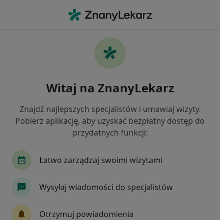
Me
Ból Ścięgna Achillesa • Kielce, świętokrzyskie
Filtry
• 1
Ubezpieczenie
Map
Ból ścięgna Achillesa specjaliści w Kielcach
Witaj na ZnanyLekarz
Jak działają wyniki wyszukiwania
Znajdź najlepszych specjalistów i umawiaj wizyty.
Pobierz aplikację, aby uzyskać bezpłatny dostęp do
Jakiego specjalisty szukasz?
przydatnych funkcji:
Fizjoterapeuta
Ortopeda
Psycholog
Łatwo zarządzaj swoimi wizytami
Wysyłaj wiadomości do specjalistów
Otrzymuj powiadomienia