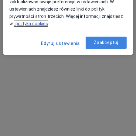
zaktualizować swoje preferencje w ustawieniach. W
ustawieniach znajdziesz również linki do polityk
prywatności stron trzecich. Więcej informacji znajdziesz
w
polityka cookies
mgr Wiktor Michalski
Zaakceptuj
·
Więcej
Edytuj ustawienia
Fizjoterapeuta
8 opinii
Romualda Mielczarskiego 105, Kielce
•
Mapa
RESMEDICA
Konsultacja fizjoterapeutyczna
170 zł
Specjalista nie oferuje umawiania online pod tym adresem.
Poproś o wizytę