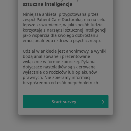
sztuczna inteligencja
Ból biodra w Kielcach
Niniejsza ankieta, przygotowana przez
Więcej (15)
zespół Patient Care Doctoralia, ma na celu
Więcej w kategorii: Schorzenia w Kielcach
lepsze zrozumienie, w jaki sposób ludzie
korzystają z narzędzi sztucznej inteligencji
jako wsparcia dla swojego dobrostanu
emocjonalnego i zdrowia psychicznego.
Strona Główna
Choroby
Ból Ścięgna Achillesa
Zmień mias
Kielce
Zmień miasto
Udział w ankiecie jest anonimowy, a wyniki
będą analizowane i prezentowane
wyłącznie w formie zbiorczej. Pytania
dotyczące nastolatków są skierowane
wyłącznie do rodziców lub opiekunów
prawnych. Nie zbieramy informacji
bezpośrednio od osób niepełnoletnich.
Serwis
Start survey
Regulamin
Polityka prywatności pacjentów
Polityka prywatności profesjonalistów
Polityka prywatności dla profesjonalistów, których