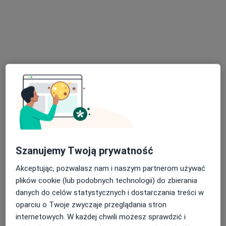
mgr Grzegorz Polak
·
Więcej
Fizjoterapeuta
25 opinii
Generała Tadeusza Kościuszki 11, Kielce
•
Mapa
OsteonMed Fizjoterapia
Terapia bólu
150 zł
Specjalista nie oferuje umawiania online pod tym adresem.
Szanujemy Twoją prywatność
Akceptując, pozwalasz nam i naszym partnerom używać
Poproś o wizytę
plików cookie (lub podobnych technologii) do zbierania
danych do celów statystycznych i dostarczania treści w
oparciu o Twoje zwyczaje przeglądania stron
internetowych. W każdej chwili możesz sprawdzić i