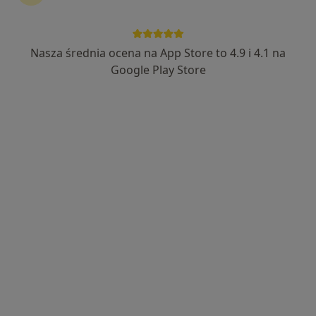
Nasza średnia ocena na App Store to 4.9 i 4.1 na
Bezpieczne płatności
Google Play Store
mgr Jakub Jabłoński
·
Więcej
Fizjoterapeuta
206 opinii
Szydłówek Górny 10 Affidea gabinet lekarski 1, Kielce
•
Mapa
Fizjoterapia Jakub Jabłoński
Konsultacja fizjoterapeutyczna
200 zł
Specjalista nie oferuje umawiania online pod tym adresem.
Poproś o wizytę