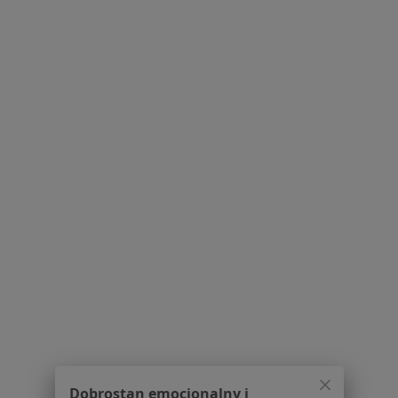
Pokaż profil
Powiązane wyszukiwania
W pobliżu Kielc
Ból ścięgna Achillesa w Starachowicach
Ból ścięgna Achillesa w Skarżysku-Kamiennej
Ból ścięgna Achillesa w Warszawie
Schorzenia w Kielcach
Bóle kręgosłupa w Kielcach
Rwa kulszowa w Kielcach
Dyskopatia w Kielcach
Ból barku w Kielcach
Dobrostan emocjonalny i