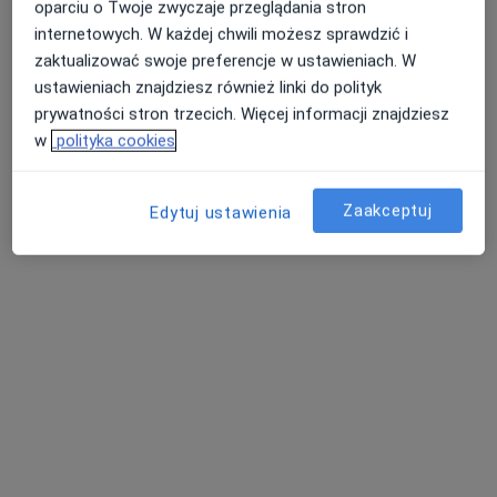
oparciu o Twoje zwyczaje przeglądania stron
internetowych. W każdej chwili możesz sprawdzić i
zaktualizować swoje preferencje w ustawieniach. W
ustawieniach znajdziesz również linki do polityk
Bezpieczne płatności
prywatności stron trzecich. Więcej informacji znajdziesz
dr Kamila Kluczniok
w
polityka cookies
·
Więcej
Fizjoterapeuta
25 opinii
Zaakceptuj
Edytuj ustawienia
Jerzego 6, Bieruń
•
Mapa
Galen Rehabilitacja Sp. z o. o.
Konsultacja fizjoterapeutyczna (kolejna wizyta)
220 zł
Specjalista nie oferuje umawiania online pod tym adresem.
Poproś o wizytę