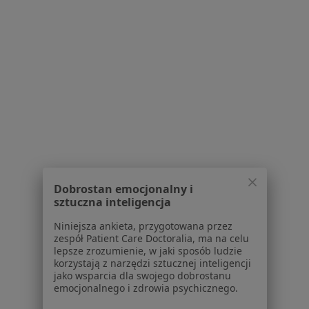
Ból ścięgna Achillesa w Sosnowcu
Ból ścięgna Achillesa w Bielsku-Białej
Ból ścięgna Achillesa w Chorzowie
Więcej (14)
Więcej w kategorii: W pobliżu Bierunia
Schorzenia w Bieruniu
Stany pooperacyjne w Bieruniu
Dyskopatia w Bieruniu
Dobrostan emocjonalny i
sztuczna inteligencja
Ból barku w Bieruniu
Niniejsza ankieta, przygotowana przez
Ból kolana w Bieruniu
zespół Patient Care Doctoralia, ma na celu
lepsze zrozumienie, w jaki sposób ludzie
Bóle kręgosłupa w Bieruniu
korzystają z narzędzi sztucznej inteligencji
jako wsparcia dla swojego dobrostanu
Więcej (15)
emocjonalnego i zdrowia psychicznego.
Więcej w kategorii: Schorzenia w Bieruniu