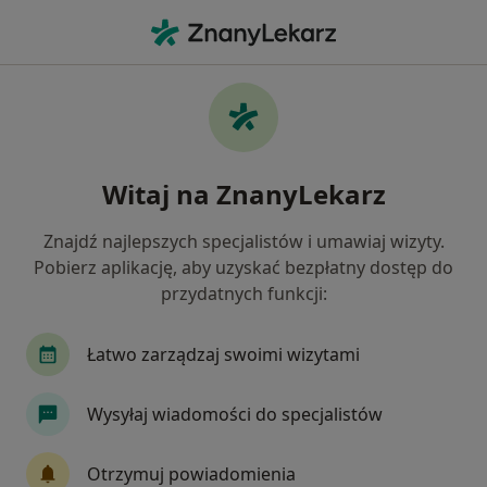
Me
Ból Ścięgna Achillesa • Bieruń, śląskie
Filtry
• 1
Ubezpieczenie
Map
Ból ścięgna Achillesa specjaliści w Bieruniu
Witaj na ZnanyLekarz
Jak działają wyniki wyszukiwania
Znajdź najlepszych specjalistów i umawiaj wizyty.
Pobierz aplikację, aby uzyskać bezpłatny dostęp do
Jakiego specjalisty szukasz?
przydatnych funkcji:
Fizjoterapeuta
Ortopeda
Endokrynolog
Łatwo zarządzaj swoimi wizytami
Wysyłaj wiadomości do specjalistów
Otrzymuj powiadomienia