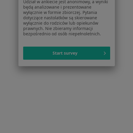
Udział w ankiecie jest anonimowy, a wyniki
będą analizowane i prezentowane
wyłącznie w formie zbiorczej. Pytania
Ból Ścięgna Achillesa Specjaliści W Bieruniu
dotyczące nastolatków są skierowane
wyłącznie do rodziców lub opiekunów
prawnych. Nie zbieramy informacji
bezpośrednio od osób niepełnoletnich.
Start survey
Serwis
Regulamin
Polityka prywatności pacjentów
Polityka prywatności profesjonalistów
Polityka prywatności dla profesjonalistów, których
dane pozyskaliśmy samodzielnie
Polityka cookies
Jak działają wyniki wyszukiwania
Dostępność
O nas