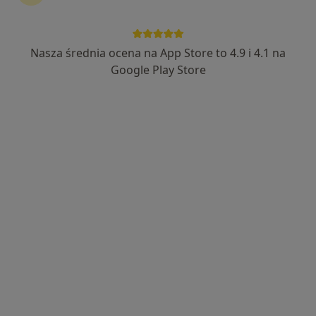
Nasza średnia ocena na App Store to 4.9 i 4.1 na
mgr Mateusz Saternus
Google Play Store
·
Więcej
Fizjoterapeuta
87 opinii
Aleksandra Fredry 6, Lędziny
•
Mapa
FizjoBalance - Mateusz Saternus
Konsultacja fizjoterapeutyczna
200 zł
Specjalista nie oferuje umawiania online pod tym adresem.
Poproś o wizytę