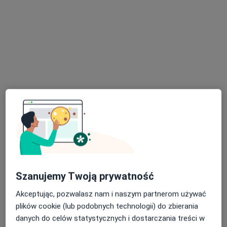
mgr Joanna Pokorny
·
Więcej
Fizjoterapeuta
3 opinie
Jerzego 6, Bieruń
•
Mapa
Galen Rehabilitacja Sp. z o. o.
Konsultacja fizjoterapeutyczna (kolejna wizyta)
220 zł
Specjalista nie oferuje umawiania online pod tym adresem.
Poproś o wizytę
Szanujemy Twoją prywatność
Akceptując, pozwalasz nam i naszym partnerom używać
plików cookie (lub podobnych technologii) do zbierania
danych do celów statystycznych i dostarczania treści w