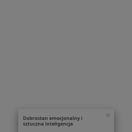
fizjoterapeuta
fizjoterapeuta
Rozewicz
lekarz rodzinny
Zobacz wszystkich 6 specjalistów
Brak dostępnych specjalistów z wolnymi terminami w tym centrum medycznym.
Pokaż profil
1
2
3
Powiązane wyszukiwania
W pobliżu Rudy Śląskiej
Ból ścięgna Achillesa w Katowicach
Ból ścięgna Achillesa w Gliwicach
Dobrostan emocjonalny i
Ból ścięgna Achillesa w Sosnowcu
sztuczna inteligencja