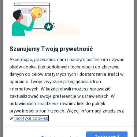
Bezpieczne płatności
Szanujemy Twoją prywatność
mgr Justyna Dragon
Fizjoterapeuta
Akceptując, pozwalasz nam i naszym partnerom używać
8 opinii
plików cookie (lub podobnych technologii) do zbierania
danych do celów statystycznych i dostarczania treści w
Kardynała Augusta Hlonda 9, Ruda Śląska
•
Mapa
oparciu o Twoje zwyczaje przeglądania stron
Szpakmed Rehabilitacja
internetowych. W każdej chwili możesz sprawdzić i
Konsultacja fizjoterapeutyczna
159 zł
zaktualizować swoje preferencje w ustawieniach. W
Specjalista nie oferuje umawiania online pod tym adresem.
ustawieniach znajdziesz również linki do polityk
prywatności stron trzecich. Więcej informacji znajdziesz
Poproś o wizytę
w
polityka cookies