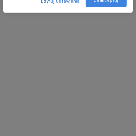
Zaakceptuj
Edytuj ustawienia
mgr Anna Szeliga
·
Więcej
Fizjoterapeuta
105 opinii
Wolności 311, Zabrze
•
Mapa
Centrum Medyczne 311
Konsultacja fizjoterapeutyczna
180 zł
Specjalista nie oferuje umawiania online pod tym adresem.
Poproś o wizytę