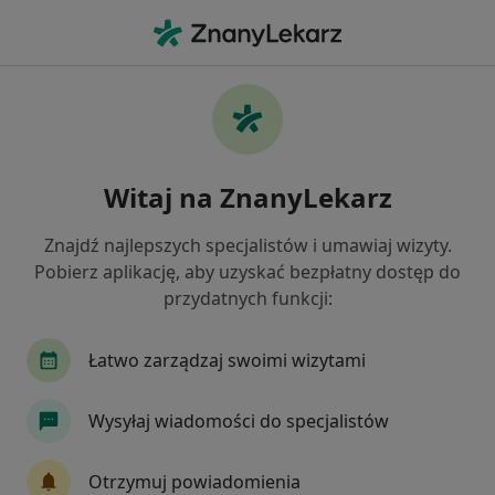
Me
Ból Ścięgna Achillesa • Ruda Śląska, śląskie
Filtry
• 1
Ubezpieczenie
Map
Ból ścięgna Achillesa specjaliści w Rudzie
Witaj na ZnanyLekarz
Śląskiej
Jak działają wyniki wyszukiwania
Znajdź najlepszych specjalistów i umawiaj wizyty.
Pobierz aplikację, aby uzyskać bezpłatny dostęp do
przydatnych funkcji:
Jakiego specjalisty szukasz?
Fizjoterapeuta
Ortopeda
Dietetyk
Ne
Łatwo zarządzaj swoimi wizytami
Wysyłaj wiadomości do specjalistów
Otrzymuj powiadomienia