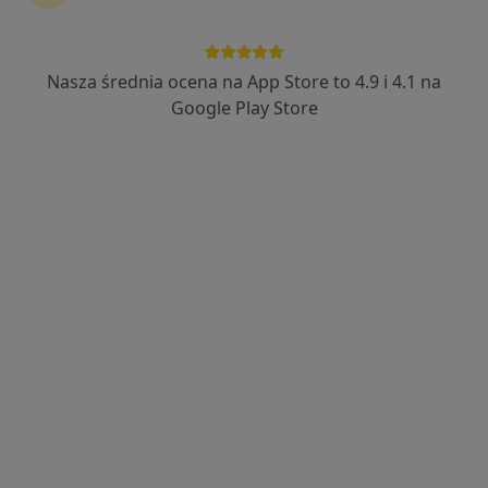
Nasza średnia ocena na App Store to 4.9 i 4.1 na
Google Play Store
Bezpieczne płatności
Zofia Heliasz
Fizjoterapeuta
7 opinii
Kardynała Augusta Hlonda 9, Ruda Śląska
•
Mapa
Szpakmed Rehabilitacja
Konsultacja fizjoterapeutyczna
159 zł
Specjalista nie oferuje umawiania online pod tym adresem.
Poproś o wizytę