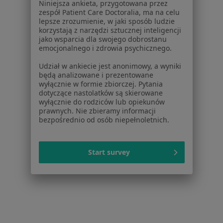
Ból ścięgna Achillesa w Chorzowie
Niniejsza ankieta, przygotowana przez
zespół Patient Care Doctoralia, ma na celu
Ból ścięgna Achillesa w Tychach
lepsze zrozumienie, w jaki sposób ludzie
korzystają z narzędzi sztucznej inteligencji
Więcej (14)
jako wsparcia dla swojego dobrostanu
emocjonalnego i zdrowia psychicznego.
Więcej w kategorii: W pobliżu Rudy Śląskiej
Udział w ankiecie jest anonimowy, a wyniki
Schorzenia w Rudzie Śląskiej
będą analizowane i prezentowane
wyłącznie w formie zbiorczej. Pytania
Bóle kręgosłupa w Rudzie Śląskiej
dotyczące nastolatków są skierowane
wyłącznie do rodziców lub opiekunów
Stany pooperacyjne w Rudzie Śląskiej
prawnych. Nie zbieramy informacji
bezpośrednio od osób niepełnoletnich.
Rwa kulszowa w Rudzie Śląskiej
Dyskopatia w Rudzie Śląskiej
Start survey
Ból biodra w Rudzie Śląskiej
Więcej (15)
Więcej w kategorii: Schorzenia w Rudzie Śląsk
Ból Ścięgna Achillesa Specjaliści W Rudzie Śląskiej