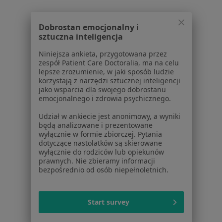
Polityka prywatności dla profesjonalistów, których
dane pozyskaliśmy samodzielnie
Dobrostan emocjonalny i
Polityka cookies
sztuczna inteligencja
Jak działają wyniki wyszukiwania
Niniejsza ankieta, przygotowana przez
Dostępność
zespół Patient Care Doctoralia, ma na celu
O nas
lepsze zrozumienie, w jaki sposób ludzie
korzystają z narzędzi sztucznej inteligencji
Praca
Rekrutujemy!
jako wsparcia dla swojego dobrostanu
Partnerzy
emocjonalnego i zdrowia psychicznego.
Centrum prasowe
Udział w ankiecie jest anonimowy, a wyniki
Kontakt
będą analizowane i prezentowane
wyłącznie w formie zbiorczej. Pytania
Dla pacjentów
dotyczące nastolatków są skierowane
wyłącznie do rodziców lub opiekunów
Lekarze
prawnych. Nie zbieramy informacji
Placówki medyczne
bezpośrednio od osób niepełnoletnich.
Pytania i odpowiedzi
Usługi i zabiegi
Start survey
Choroby
Pomoc