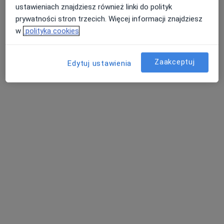
ustawieniach znajdziesz również linki do polityk
prywatności stron trzecich. Więcej informacji znajdziesz
w
polityka cookies
Zaakceptuj
Edytuj ustawienia
Bezpieczne płatności
mgr Klaudia Jędraszyk
·
Więcej
Fizjoterapeuta
2 opinie
Poznańska 14, Skórzewo
•
Mapa
FLOSMED
Konsultacja fizjoterapeutyczna
200 zł
Specjalista nie oferuje umawiania online pod tym adresem.
Poproś o wizytę