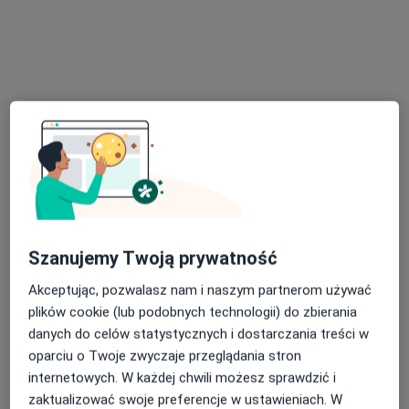
Bezpieczne płatności
dr n. med. Piotr Harasymczuk
·
Więcej
Ortopeda dziecięcy, Ortopeda
285 opinii
Adres
Online 1
Online 2
Poznańska 14, Skórzewo
•
Mapa
Szanujemy Twoją prywatność
FLOSMED
Akceptując, pozwalasz nam i naszym partnerom używać
Konsultacja ortopedyczna
350 zł
plików cookie (lub podobnych technologii) do zbierania
Specjalista nie oferuje umawiania online pod tym adresem.
danych do celów statystycznych i dostarczania treści w
oparciu o Twoje zwyczaje przeglądania stron
Poproś o wizytę
internetowych. W każdej chwili możesz sprawdzić i
zaktualizować swoje preferencje w ustawieniach. W