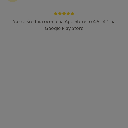
Nasza średnia ocena na App Store to 4.9 i 4.1 na
Bezpieczne płatności
Google Play Store
lek. Piotr Koschel
·
Więcej
W trakcie specjalizacji (Ortopeda)
35 opinii
Poznańska 14, Skórzewo
•
Mapa
FLOSMED
Konsultacja ortopedyczna
280 zł
Specjalista nie oferuje umawiania online pod tym adresem.
Poproś o wizytę