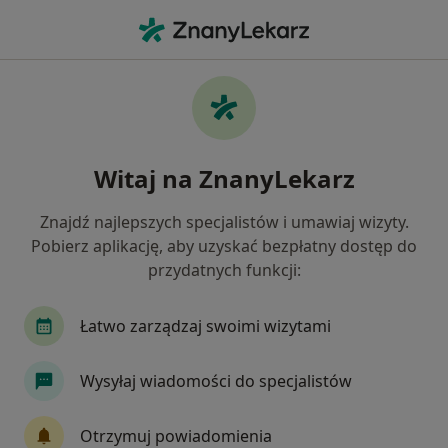
Me
Ból Pleców • Skórzewo, wielkopolskie
Filtry
• 1
Ubezpieczenie
Map
Ból pleców specjaliści w Skórzewie
Witaj na ZnanyLekarz
Jak działają wyniki wyszukiwania
Znajdź najlepszych specjalistów i umawiaj wizyty.
Pobierz aplikację, aby uzyskać bezpłatny dostęp do
Jakiego specjalisty szukasz?
przydatnych funkcji:
Fizjoterapeuta
Ortopeda
Ortopeda dzieci
Łatwo zarządzaj swoimi wizytami
Wysyłaj wiadomości do specjalistów
Otrzymuj powiadomienia