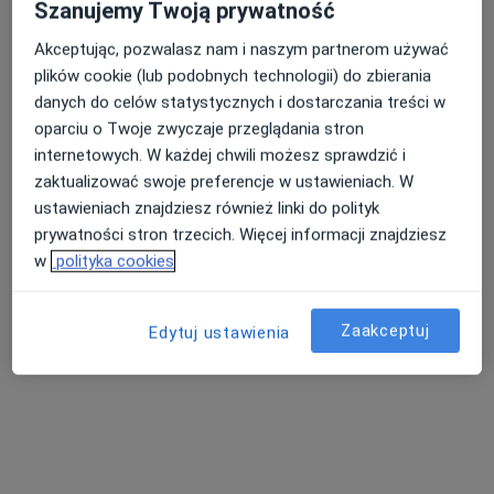
Szanujemy Twoją prywatność
Akceptując, pozwalasz nam i naszym partnerom używać
plików cookie (lub podobnych technologii) do zbierania
danych do celów statystycznych i dostarczania treści w
oparciu o Twoje zwyczaje przeglądania stron
dr n. med. Paweł Żebryk
internetowych. W każdej chwili możesz sprawdzić i
·
Więcej
Reumatolog, Internista
zaktualizować swoje preferencje w ustawieniach. W
279 opinii
ustawieniach znajdziesz również linki do polityk
Adres
Online
prywatności stron trzecich. Więcej informacji znajdziesz
w
polityka cookies
Lawendowa 20, Skórzewo
•
Mapa
LA MEDICA
Zaakceptuj
Edytuj ustawienia
Konsultacja reumatologiczna (kolejna wizyta)
250 zł
Specjalista nie oferuje umawiania online pod tym adresem.
Poproś o wizytę