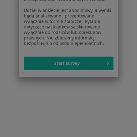
Blog dla pacjentów
Udział w ankiecie jest anonimowy, a wyniki
Dla profesjonalistów
będą analizowane i prezentowane
wyłącznie w formie zbiorczej. Pytania
Cennik
dotyczące nastolatków są skierowane
wyłącznie do rodziców lub opiekunów
Dla lekarzy
prawnych. Nie zbieramy informacji
Dla placówek medycznych
bezpośrednio od osób niepełnoletnich.
Noa Notes
nowość
Baza wiedzy
Centrum Pomocy dla Specjalisty
Start survey
Kontakt
ZnanyLekarz - Strona główna
ZnanyLekarz Sp. z o.o.
ul. Kolejowa 5/7
01-217 Warszawa, Polska
NIP: ⁠7010224868
KRS: ⁠0000347997
REGON: ⁠142276657