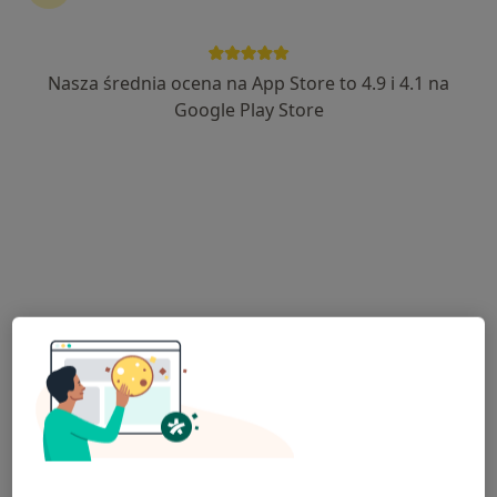
Nasza średnia ocena na App Store to 4.9 i 4.1 na
Google Play Store
Bezpieczne płatności
lek. Piotr Koschel
·
Więcej
W trakcie specjalizacji (Ortopeda)
35 opinii
Poznańska 14, Skórzewo
•
Mapa
FLOSMED
Konsultacja ortopedyczna
280 zł
Specjalista nie oferuje umawiania online pod tym adresem.
Poproś o wizytę