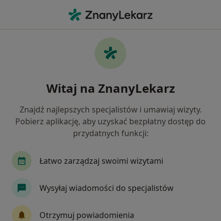
Me
Reumatoidalne Zapalenie Stawów • Skórzewo, wielkopolskie
Filtry
• 1
Mapa
Reumatoidalne zapalenie stawów
Witaj na ZnanyLekarz
specjaliści w Skórzewie
Jak działają wyniki wyszukiwania
Znajdź najlepszych specjalistów i umawiaj wizyty.
Pobierz aplikację, aby uzyskać bezpłatny dostęp do
przydatnych funkcji:
Jakiego specjalisty szukasz?
Internista
Reumatolog
Chirurg
Gine
Łatwo zarządzaj swoimi wizytami
Wysyłaj wiadomości do specjalistów
Otrzymuj powiadomienia