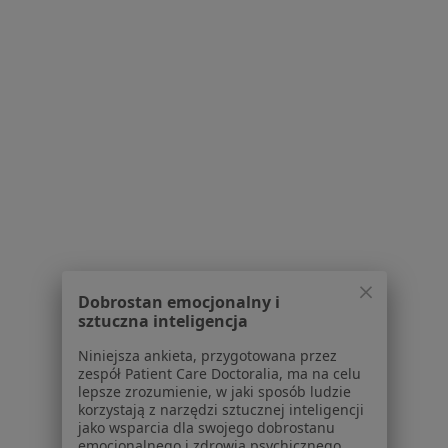
dane pozyskaliśmy samodzielnie
Polityka cookies
Jak działają wyniki wyszukiwania
Dostępność
O nas
Praca
Rekrutujemy!
Partnerzy
Centrum prasowe
Kontakt
Dla pacjentów
Lekarze
Dobrostan emocjonalny i
Placówki medyczne
sztuczna inteligencja
Pytania i odpowiedzi
Niniejsza ankieta, przygotowana przez
Usługi i zabiegi
zespół Patient Care Doctoralia, ma na celu
Choroby
lepsze zrozumienie, w jaki sposób ludzie
Pomoc
korzystają z narzędzi sztucznej inteligencji
jako wsparcia dla swojego dobrostanu
Aplikacje mobilne
emocjonalnego i zdrowia psychicznego.