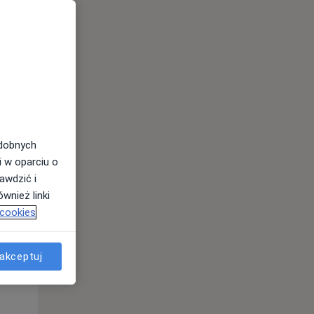
odobnych
i w oparciu o
awdzić i
Wt,
Śr,
Czw,
wnież linki
11 Sie
12 Sie
13 Sie
 cookies
akceptuj