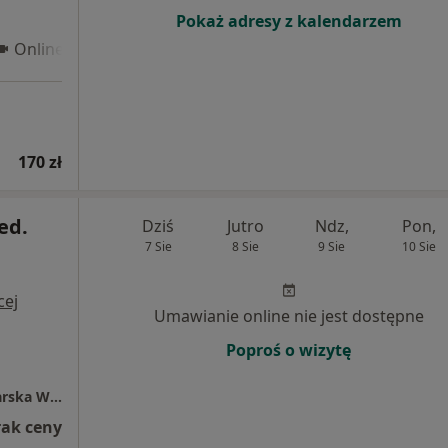
Pokaż adresy z kalendarzem
Online 3
170 zł
ed.
Dziś
Jutro
Ndz,
Pon,
7 Sie
8 Sie
9 Sie
10 Sie
cej
Umawianie online nie jest dostępne
Poproś o wizytę
Indywidualna Specjalistyczna Praktyka Lekarska WYSOGOTOWO
rak ceny