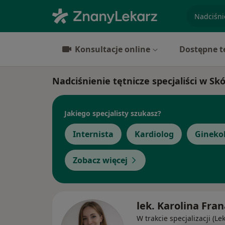
specjaliz
Konsultacje online
Dostępne t
Nadciśnienie tętnicze specjaliści w Sk
Jakiego specjalisty szukasz?
Internista
Kardiolog
Gineko
Zobacz więcej
lek. Karolina Fra
W trakcie specjalizacji (Le