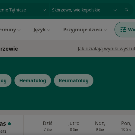
acja, badanie lub nazwisko
miasto lub dzielnica
erminy
Język
Przyjmuje dzieci
Wi
órzewie
Jak działają wyniki wysz
log
Hematolog
Reumatolog
nas
Dziś
Jutro
Ndz,
Pon,
7 Sie
8 Sie
9 Sie
10 Sie
karz