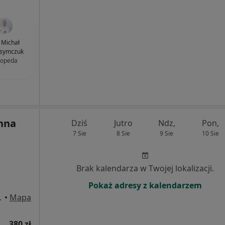
. Michał
symczuk
topeda
Anna
Dziś
Jutro
Ndz,
Pon,
7 Sie
8 Sie
9 Sie
10 Sie
Brak kalendarza w Twojej lokalizacji.
Pokaż adresy z kalendarzem
4, Skórzewo
•
Mapa
380 zł