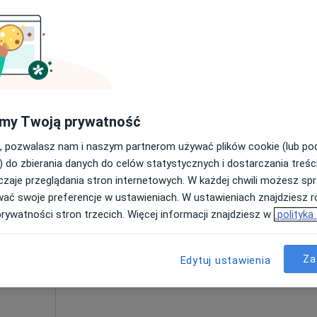
Umawianie online nie jest dostępne
Poproś o wizytę
300 zł
my Twoją prywatność
, pozwalasz nam i naszym partnerom używać plików cookie (lub p
) do zbierania danych do celów statystycznych i dostarczania treśc
zaje przeglądania stron internetowych. W każdej chwili możesz spr
Dziś
Jutro
Ndz,
Pon,
wać swoje preferencje w ustawieniach. W ustawieniach znajdziesz ró
7 Sie
8 Sie
9 Sie
10 Sie
prywatności stron trzecich. Więcej informacji znajdziesz w
polityka
ięcej
Umawianie online nie jest dostępne
Za
Edytuj ustawienia
Poproś o wizytę