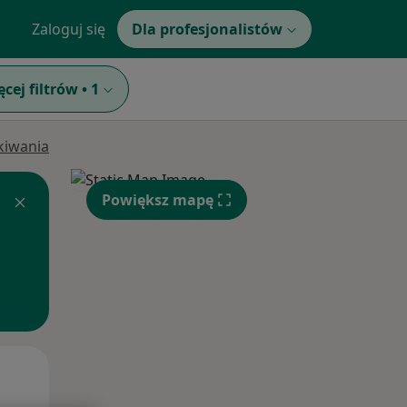
Zaloguj się
Dla profesjonalistów
ęcej filtrów
•
1
ukiwania
Powiększ mapę
Wt,
Śr,
Czw,
11 Sie
12 Sie
13 Sie