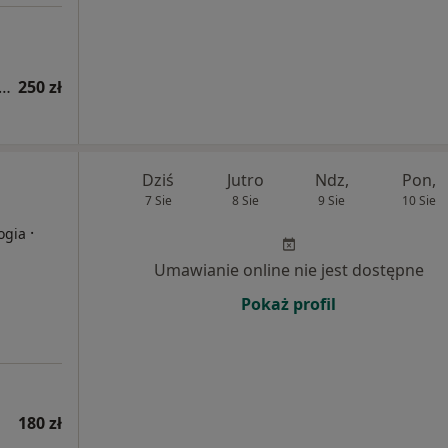
tacja reumatologiczna (kolejna wizyta)
250 zł
Dziś
Jutro
Ndz,
Pon,
7 Sie
8 Sie
9 Sie
10 Sie
·
ogia
Umawianie online nie jest dostępne
Pokaż profil
180 zł