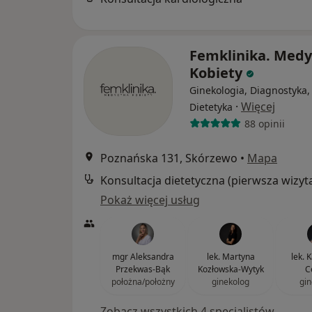
Femklinika. Med
Kobiety
Ginekologia, Diagnostyka,
·
Więcej
Dietetyka
88 opinii
Poznańska 131, Skórzewo
•
Mapa
Konsultacja dietetyczna (pierwsza wizyt
Pokaż więcej usług
mgr Aleksandra
lek. Martyna
lek. 
Przekwas-Bąk
Kozłowska-Wytyk
C
położna/położny
ginekolog
gin
Zobacz wszystkich 4 specjalistów