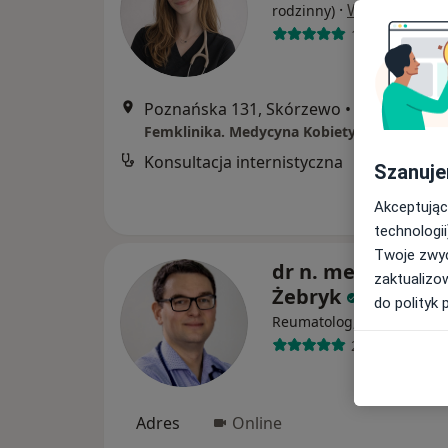
·
Więcej
rodzinny)
11 opinii
Poznańska 131, Skórzewo
•
Mapa
Femklinika. Medycyna Kobiety
Konsultacja internistyczna
Szanuje
Akceptując
technologii
Twoje zwyc
dr n. med. Paweł
zaktualizo
Żebryk
do polityk 
·
W
Reumatolog, Internista
279 opinii
Adres
Online