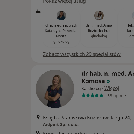
Pokaż więcej usług
dr n. med. i n. o zdr.
dr n. med. Anna
lek
Katarzyna Panecka-
Roztocka-Kuc
Hara
Mysza
ginekolog
or
ginekolog
Zobacz wszystkich 29 specjalistów
dr hab. n. med. 
Komosa
·
Więcej
Kardiolog
133 opinie
Księdza Stanisława Kozierowskiego 2
Aidport Sp. z o.o.
Konsultacja kardiologiczna