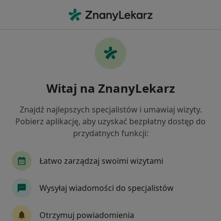
Me
Ból Pleców • Osielsko, kujawsko-pomorskie
Filtry
• 1
Ubezpieczenie
Map
Ból pleców specjaliści w Osielsku
Witaj na ZnanyLekarz
Jak działają wyniki wyszukiwania
Znajdź najlepszych specjalistów i umawiaj wizyty.
Pobierz aplikację, aby uzyskać bezpłatny dostęp do
Jakiego specjalisty szukasz?
przydatnych funkcji:
Fizjoterapeuta
Internista
Neurolog
Łatwo zarządzaj swoimi wizytami
Wysyłaj wiadomości do specjalistów
Otrzymuj powiadomienia