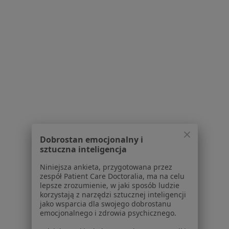
1
2
Powiązane wyszukiwania
W pobliżu Osielska
Ból pleców w Bydgoszczy
Ból pleców w Toruniu
Ból pleców w Inowrocławiu
Dobrostan emocjonalny i
sztuczna inteligencja
Ból pleców w Świeciu
Niniejsza ankieta, przygotowana przez
Ból pleców w Niemczu
zespół Patient Care Doctoralia, ma na celu
lepsze zrozumienie, w jaki sposób ludzie
Więcej (11)
korzystają z narzędzi sztucznej inteligencji
Więcej w kategorii: W pobliżu Osielska
jako wsparcia dla swojego dobrostanu
emocjonalnego i zdrowia psychicznego.
Schorzenia w Osielsku