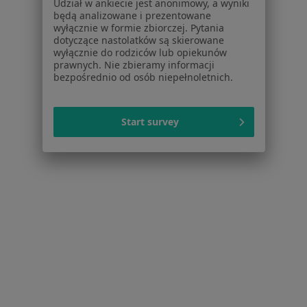
Udział w ankiecie jest anonimowy, a wyniki
Nadciśnienie tętnicze w Osielsku
będą analizowane i prezentowane
wyłącznie w formie zbiorczej. Pytania
Zaburzenia rytmu serca w Osielsku
dotyczące nastolatków są skierowane
wyłącznie do rodziców lub opiekunów
Niewydolność serca w Osielsku
prawnych. Nie zbieramy informacji
bezpośrednio od osób niepełnoletnich.
Choroba niedokrwienna serca w Osielsku
Choroba wieńcowa w Osielsku
Start survey
Więcej (15)
Więcej w kategorii: Schorzenia w Osielsku
Strona Główna
Choroby
Ból Pleców
Osielsko
Zmień miasto
Zmień m
Serwis