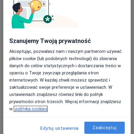
mgr Wiktoria Zaleśkiewicz
Szanujemy Twoją prywatność
·
Więcej
Fizjoterapeuta
Akceptując, pozwalasz nam i naszym partnerom używać
5 opinii
plików cookie (lub podobnych technologii) do zbierania
Koperkowa 2, Osielsko
•
Mapa
danych do celów statystycznych i dostarczania treści w
Szpital Eskulap
oparciu o Twoje zwyczaje przeglądania stron
Konsultacja fizjoterapeutyczna
od 250 zł
internetowych. W każdej chwili możesz sprawdzić i
zaktualizować swoje preferencje w ustawieniach. W
Specjalista nie oferuje umawiania online pod tym adresem.
ustawieniach znajdziesz również linki do polityk
Poproś o wizytę
prywatności stron trzecich. Więcej informacji znajdziesz
w
polityka cookies
Zaakceptuj
Edytuj ustawienia