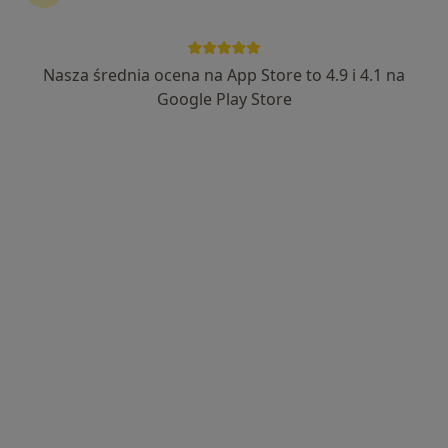
Nasza średnia ocena na App Store to 4.9 i 4.1 na
dr n. med. Klara Nicpoń
Google Play Store
·
Więcej
Lekarz rehabilitacji medycznej
117 opinii
Botaniczna 38, Osielsko
•
Mapa
Prywatna Praktyka Lekarska dr n. med. Klara Nicpoń- Nożewska
Konsultacja lekarza rehabilitacji medycznej
300 zł
Specjalista nie oferuje umawiania online pod tym adresem.
Poproś o wizytę