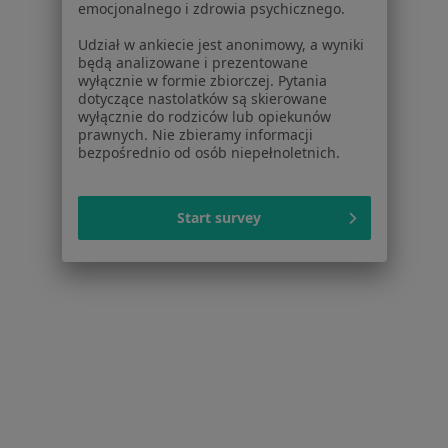
emocjonalnego i zdrowia psychicznego.
Schorzenia w Legnicy
Udział w ankiecie jest anonimowy, a wyniki
będą analizowane i prezentowane
Nadciśnienie tętnicze w Legnicy
wyłącznie w formie zbiorczej. Pytania
dotyczące nastolatków są skierowane
Choroba wieńcowa w Legnicy
wyłącznie do rodziców lub opiekunów
prawnych. Nie zbieramy informacji
Cukrzyca w Legnicy
bezpośrednio od osób niepełnoletnich.
Choroby serca w Legnicy
Arytmia w Legnicy
Start survey
Więcej (15)
Więcej w kategorii: Schorzenia w Legnicy
Strona Główna
Choroby
Ból Pleców
Legnica
Zmień miasto
Zmień m