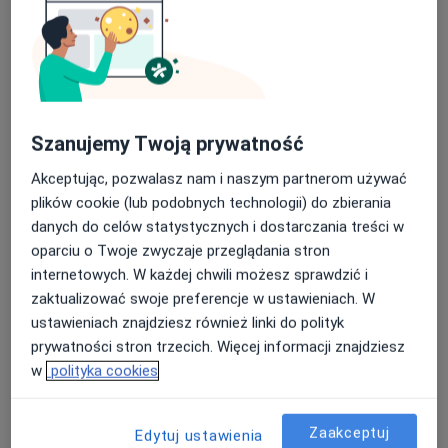
lek. Przemysław Myśliwiec
Szanujemy Twoją prywatność
W trakcie specjalizacji (Neurochirurg), W trakcie specjalizacji
·
Więcej
(Ortopeda)
Akceptując, pozwalasz nam i naszym partnerom używać
361 opinii
plików cookie (lub podobnych technologii) do zbierania
danych do celów statystycznych i dostarczania treści w
Adama Asnyka 8, Legnica
•
Mapa
oparciu o Twoje zwyczaje przeglądania stron
Ortho-Spine Legnica
internetowych. W każdej chwili możesz sprawdzić i
Konsultacja ortopedyczna
400 zł
zaktualizować swoje preferencje w ustawieniach. W
Specjalista nie oferuje umawiania online pod tym adresem.
ustawieniach znajdziesz również linki do polityk
prywatności stron trzecich. Więcej informacji znajdziesz
Poproś o wizytę
w
polityka cookies
Zaakceptuj
Edytuj ustawienia