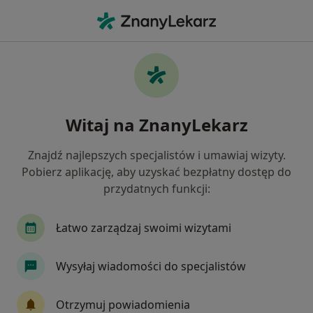
Me
Ból Pleców • Legnica, dolnośląskie
Filtry
• 1
Ubezpieczenie
Map
Ból pleców specjaliści w Legnicy
Witaj na ZnanyLekarz
Jak działają wyniki wyszukiwania
Znajdź najlepszych specjalistów i umawiaj wizyty.
Pobierz aplikację, aby uzyskać bezpłatny dostęp do
Jakiego specjalisty szukasz?
przydatnych funkcji:
Fizjoterapeuta
Neurochirurg
Ortopeda
Łatwo zarządzaj swoimi wizytami
Wysyłaj wiadomości do specjalistów
Otrzymuj powiadomienia