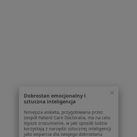
Specjalista nie oferuje umawiania online pod tym adresem.
Poproś o wizytę
1
2
Powiązane wyszukiwania
W pobliżu Legnicy
Ból pleców w Wałbrzychu
Ból pleców w Lubinie
Dobrostan emocjonalny i
Ból pleców w Jeleniej Górze
sztuczna inteligencja
Ból pleców w Bolesławcu
Niniejsza ankieta, przygotowana przez
Ból pleców w Świdnicy
zespół Patient Care Doctoralia, ma na celu
lepsze zrozumienie, w jaki sposób ludzie
Więcej (11)
korzystają z narzędzi sztucznej inteligencji
jako wsparcia dla swojego dobrostanu
Więcej w kategorii: W pobliżu Legnicy