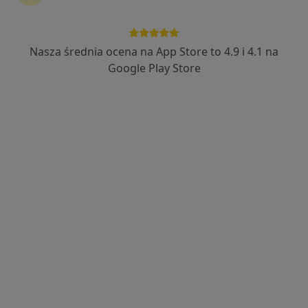
Nasza średnia ocena na App Store to 4.9 i 4.1 na
mgr Michał Misior
Google Play Store
·
Więcej
Fizjoterapeuta
25 opinii
Adres 1
Adres 2
Fabryczna 22, Legnica
•
Mapa
Pro Medical Clinic Advanced
Fizjoterapia stawów skroniowo-żuchwowych
230 zł
Specjalista nie oferuje umawiania online pod tym adresem.
Poproś o wizytę