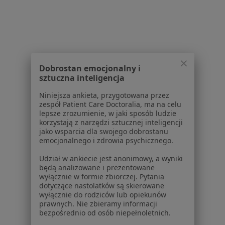
Kontakt
Dla pacjentów
Lekarze
Placówki medyczne
Dobrostan emocjonalny i
Pytania i odpowiedzi
sztuczna inteligencja
Usługi i zabiegi
Choroby
Niniejsza ankieta, przygotowana przez
zespół Patient Care Doctoralia, ma na celu
Pomoc
lepsze zrozumienie, w jaki sposób ludzie
Aplikacje mobilne
korzystają z narzędzi sztucznej inteligencji
Blog dla pacjentów
jako wsparcia dla swojego dobrostanu
emocjonalnego i zdrowia psychicznego.
Dla profesjonalistów
Udział w ankiecie jest anonimowy, a wyniki
będą analizowane i prezentowane
Cennik
wyłącznie w formie zbiorczej. Pytania
Dla lekarzy
dotyczące nastolatków są skierowane
Dla placówek medycznych
wyłącznie do rodziców lub opiekunów
prawnych. Nie zbieramy informacji
Noa Notes
nowość
bezpośrednio od osób niepełnoletnich.
Baza wiedzy