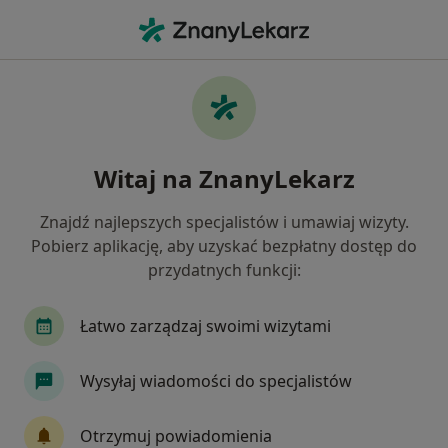
Me
Ból Miednicy • Września, wielkopolskie
Filtry
• 1
Ubezpieczenie
Map
Ból miednicy specjaliści w Wrześni
Witaj na ZnanyLekarz
Jak działają wyniki wyszukiwania
Znajdź najlepszych specjalistów i umawiaj wizyty.
Pobierz aplikację, aby uzyskać bezpłatny dostęp do
Jakiego specjalisty szukasz?
przydatnych funkcji:
Ginekolog
Fizjoterapeuta
Alergolog
Łatwo zarządzaj swoimi wizytami
Wysyłaj wiadomości do specjalistów
Otrzymuj powiadomienia