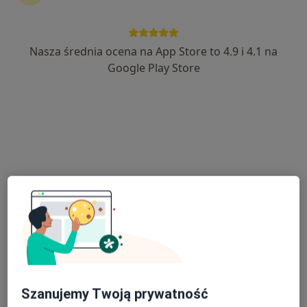
Nasza średnia ocena na App Store to 4.9 i 4.1 na
mgr Jarosław Kurowski
Google Play Store
Fizjoterapeuta
16 opinii
Adres 1
Adres 2
Kościuszki 1, Września
•
Mapa
Gabinet fizjoterapii mgr Jarosław Kurowski
Konsultacja fizjoterapeutyczna
od 180 zł
Specjalista nie oferuje umawiania online pod tym adresem.
Poproś o wizytę
Szanujemy Twoją prywatność