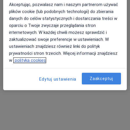
Akceptując, pozwalasz nam i naszym partnerom używać
plików cookie (lub podobnych technologii) do zbierania
danych do celów statystycznych i dostarczania treści w
oparciu o Twoje zwyczaje przeglądania stron
internetowych. W każdej chwili możesz sprawdzić i
zaktualizować swoje preferencje w ustawieniach. W
Bezpieczne płatności
ustawieniach znajdziesz również linki do polityk
Optiviamed Centrum Medyczne
prywatności stron trzecich. Więcej informacji znajdziesz
·
Więcej
Laryngologia, Okulistyka, Laryngologia dziecięca
w
polityka cookies
1903 opinie
Adres 1
Adres 2
Zaakceptuj
Edytuj ustawienia
WRZEŚNIA, ulica Zawodzie 1A/U2, Września
•
Mapa
Konsultacja podologiczna
90 zł
Pokaż więcej usług