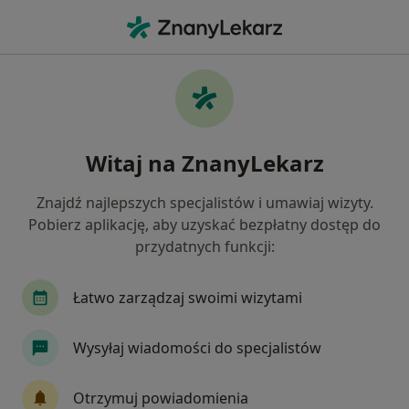
Me
Ból Kostki • Lębork, pomorskie
Filtry
• 1
Ubezpieczenie
Map
Ból kostki specjaliści w Lęborku
Witaj na ZnanyLekarz
Jak działają wyniki wyszukiwania
Znajdź najlepszych specjalistów i umawiaj wizyty.
Pobierz aplikację, aby uzyskać bezpłatny dostęp do
Jakiego specjalisty szukasz?
przydatnych funkcji:
Fizjoterapeuta
Dermatolog
Endokrynolo
Łatwo zarządzaj swoimi wizytami
Wysyłaj wiadomości do specjalistów
Otrzymuj powiadomienia