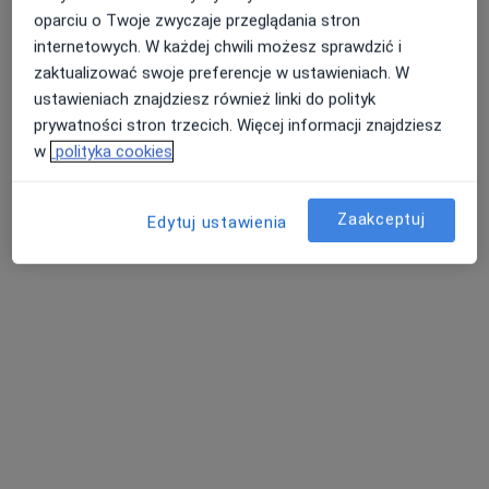
Poproś o wizytę
oparciu o Twoje zwyczaje przeglądania stron
internetowych. W każdej chwili możesz sprawdzić i
zaktualizować swoje preferencje w ustawieniach. W
ustawieniach znajdziesz również linki do polityk
prywatności stron trzecich. Więcej informacji znajdziesz
w
polityka cookies
Zaakceptuj
Edytuj ustawienia
mgr Amelia Gałka
·
Więcej
Fizjoterapeuta
55 opinii
Olimpijczyków 3/1, Lębork
•
Mapa
AWIMED Przychodnia Specjalistyczna
Fizjoterapia dna miednicy
220 zł
Specjalista nie oferuje umawiania online pod tym adresem.