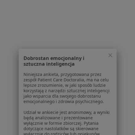
Kontakt
Dla pacjentów
Lekarze
Placówki medyczne
Pytania i odpowiedzi
Usługi i zabiegi
Choroby
Dobrostan emocjonalny i
Pomoc
sztuczna inteligencja
Aplikacje mobilne
Niniejsza ankieta, przygotowana przez
Blog dla pacjentów
zespół Patient Care Doctoralia, ma na celu
lepsze zrozumienie, w jaki sposób ludzie
Dla profesjonalistów
korzystają z narzędzi sztucznej inteligencji
jako wsparcia dla swojego dobrostanu
Cennik
emocjonalnego i zdrowia psychicznego.
Dla lekarzy
Dla placówek medycznych
Udział w ankiecie jest anonimowy, a wyniki
będą analizowane i prezentowane
Noa Notes
nowość
wyłącznie w formie zbiorczej. Pytania
Baza wiedzy
dotyczące nastolatków są skierowane
Centrum Pomocy dla Specjalisty
wyłącznie do rodziców lub opiekunów