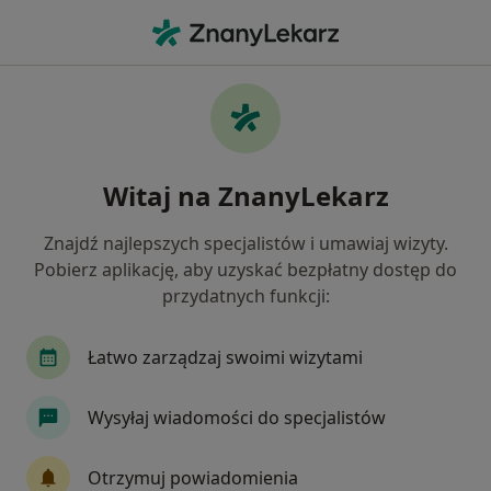
Me
Ból Kostki • Czechowice-Dziedzice, śląskie
Filtry
• 1
Ubezpieczenie
Map
Ból kostki specjaliści w Czechowicach-
Witaj na ZnanyLekarz
Dziedzicach
Jak działają wyniki wyszukiwania
Znajdź najlepszych specjalistów i umawiaj wizyty.
Pobierz aplikację, aby uzyskać bezpłatny dostęp do
przydatnych funkcji:
Jakiego specjalisty szukasz?
Fizjoterapeuta
Lekarz rehabilitacji medycznej
Łatwo zarządzaj swoimi wizytami
Wysyłaj wiadomości do specjalistów
Otrzymuj powiadomienia