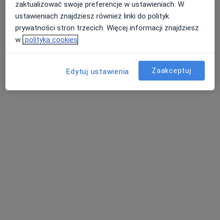
zaktualizować swoje preferencje w ustawieniach. W
Zobacz wszystkich 4 specjalistów
ustawieniach znajdziesz również linki do polityk
Brak dostępnych specjalistów z wolnymi terminami w tym centrum medycznym.
prywatności stron trzecich. Więcej informacji znajdziesz
w
polityka cookies
Pokaż profil
Zaakceptuj
Edytuj ustawienia
dr Piotr Kotajny
·
Więcej
Fizjoterapeuta
137 opinii
Złota 10, Pszczyna
•
Mapa
Fizjoterapia Piotr Kotajny