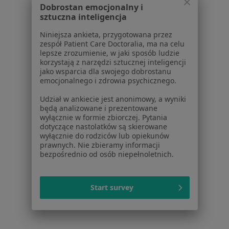
Ból kostki w Sosnowcu
Dobrostan emocjonalny i
sztuczna inteligencja
Ból kostki w Chorzowie
Niniejsza ankieta, przygotowana przez
Więcej (15)
zespół Patient Care Doctoralia, ma na celu
lepsze zrozumienie, w jaki sposób ludzie
Więcej w kategorii: W pobliżu Czechowic-Dzied
korzystają z narzędzi sztucznej inteligencji
jako wsparcia dla swojego dobrostanu
emocjonalnego i zdrowia psychicznego.
Strona Główna
Choroby
Ból Kostki
Zmień miasto
Udział w ankiecie jest anonimowy, a wyniki
Czechowice-Dziedzice
Zmień miasto
będą analizowane i prezentowane
wyłącznie w formie zbiorczej. Pytania
dotyczące nastolatków są skierowane
wyłącznie do rodziców lub opiekunów
prawnych. Nie zbieramy informacji
bezpośrednio od osób niepełnoletnich.
Serwis
Start survey
Regulamin
Polityka prywatności pacjentów
Polityka prywatności profesjonalistów