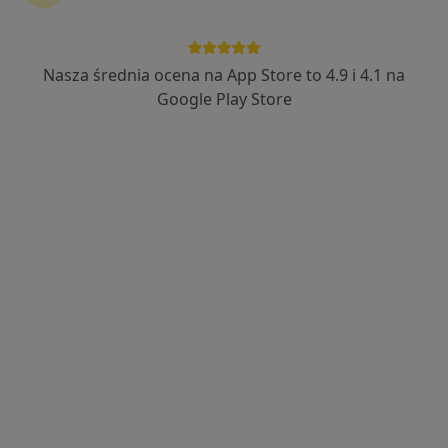
Nasza średnia ocena na App Store to 4.9 i 4.1 na
mgr Dominik Sala
Google Play Store
·
Więcej
Fizjoterapeuta
14 opinii
Adres
Online
Komorowicka 140, Bielsko-Biała
•
Mapa
GH Ortopedia
Konsultacja fizjoterapeutyczna
199 zł
Specjalista nie oferuje umawiania online pod tym adresem.
Poproś o wizytę