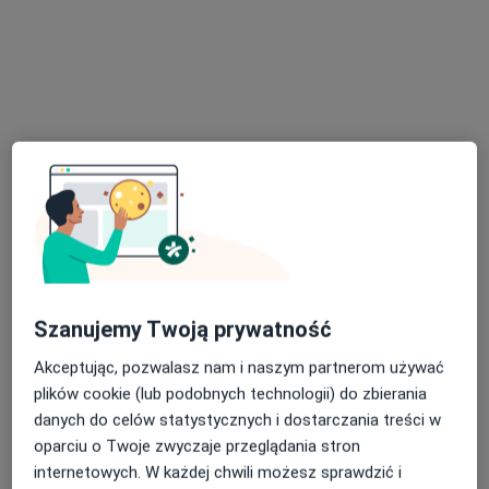
GH Ortopedia
·
Więcej
Medycyna sportowa, Ortopedia, Fizjoterapia
150 opinii
Komorowicka 140, Bielsko-Biała
•
Mapa
Konsultacja fizjoterapeutyczna
199 zł
Pokaż więcej usług
Szanujemy Twoją prywatność
Akceptując, pozwalasz nam i naszym partnerom używać
plików cookie (lub podobnych technologii) do zbierania
dr n. med. Grzegorz
lek. Jakub Kamiński
mgr Paulina Gruszka-
danych do celów statystycznych i dostarczania treści w
Hajduk
ortopeda
Dunat
oparciu o Twoje zwyczaje przeglądania stron
ortopeda
fizjoterapeuta
internetowych. W każdej chwili możesz sprawdzić i