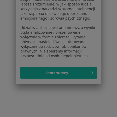
Lekarze
lepsze zrozumienie, w jaki sposób ludzie
Placówki medyczne
korzystają z narzędzi sztucznej inteligencji
Pytania i odpowiedzi
jako wsparcia dla swojego dobrostanu
emocjonalnego i zdrowia psychicznego.
Usługi i zabiegi
Choroby
Udział w ankiecie jest anonimowy, a wyniki
Pomoc
będą analizowane i prezentowane
wyłącznie w formie zbiorczej. Pytania
Aplikacje mobilne
dotyczące nastolatków są skierowane
Blog dla pacjentów
wyłącznie do rodziców lub opiekunów
prawnych. Nie zbieramy informacji
Dla profesjonalistów
bezpośrednio od osób niepełnoletnich.
Cennik
Dla lekarzy
Start survey
Dla placówek medycznych
Noa Notes
nowość
Baza wiedzy
Centrum Pomocy dla Specjalisty
Kontakt
ZnanyLekarz - Strona główna