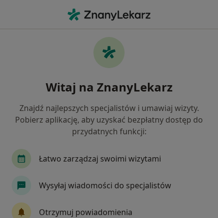
Me
Ból Kostki • Bieruń, śląskie
Filtry
• 1
Mapa
Ból kostki specjaliści w Bieruniu
Witaj na ZnanyLekarz
Jak działają wyniki wyszukiwania
Znajdź najlepszych specjalistów i umawiaj wizyty.
Pobierz aplikację, aby uzyskać bezpłatny dostęp do
Jakiego specjalisty szukasz?
przydatnych funkcji:
Fizjoterapeuta
Ortopeda
Dietetyk
De
Łatwo zarządzaj swoimi wizytami
Wysyłaj wiadomości do specjalistów
Otrzymuj powiadomienia