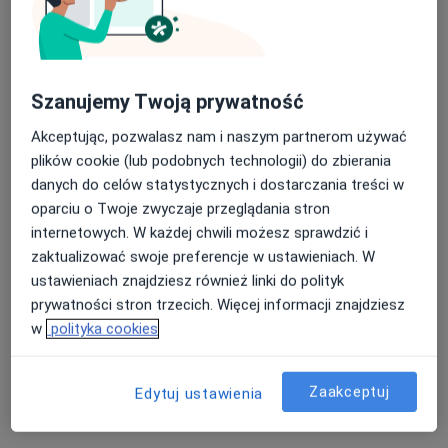
Bezpieczne płatności
mgr Krzysztof Wójcik
Szanujemy Twoją prywatność
·
Więcej
Fizjoterapeuta
Akceptując, pozwalasz nam i naszym partnerom używać
30 opinii
plików cookie (lub podobnych technologii) do zbierania
danych do celów statystycznych i dostarczania treści w
Jerzego 6, Bieruń
•
Mapa
oparciu o Twoje zwyczaje przeglądania stron
Galen Rehabilitacja Sp. z o. o.
internetowych. W każdej chwili możesz sprawdzić i
Konsultacja fizjoterapeutyczna (kolejna wizyta)
220 zł
zaktualizować swoje preferencje w ustawieniach. W
Specjalista nie oferuje umawiania online pod tym adresem.
ustawieniach znajdziesz również linki do polityk
prywatności stron trzecich. Więcej informacji znajdziesz
Poproś o wizytę
w
polityka cookies
Zaakceptuj
Edytuj ustawienia