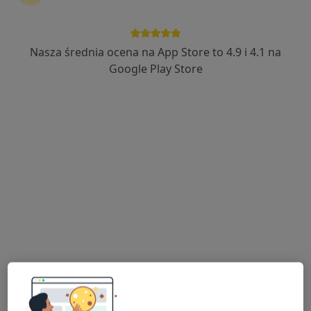
Nasza średnia ocena na App Store to 4.9 i 4.1 na
mgr Mateusz Saternus
Google Play Store
·
Więcej
Fizjoterapeuta
87 opinii
Aleksandra Fredry 6, Lędziny
•
Mapa
FizjoBalance - Mateusz Saternus
Konsultacja fizjoterapeutyczna
200 zł
Specjalista nie oferuje umawiania online pod tym adresem.
Poproś o wizytę