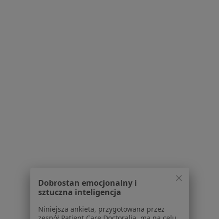
Serwis
Regulamin
Polityka prywatności pacjentów
Polityka prywatności profesjonalistów
Polityka prywatności dla profesjonalistów, których
dane pozyskaliśmy samodzielnie
Polityka cookies
Jak działają wyniki wyszukiwania
Dostępność
O nas
Praca
Rekrutujemy!
Partnerzy
Centrum prasowe
Dobrostan emocjonalny i
Kontakt
sztuczna inteligencja
Dla pacjentów
Niniejsza ankieta, przygotowana przez
zespół Patient Care Doctoralia, ma na celu