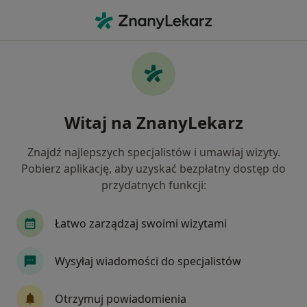
Me
Ból Kolana • Rokietnica, wielkopolskie
Filtry
• 1
Ubezpieczenie
Map
Ból kolana specjaliści w Rokietnicy
Witaj na ZnanyLekarz
Jak działają wyniki wyszukiwania
Znajdź najlepszych specjalistów i umawiaj wizyty.
Pobierz aplikację, aby uzyskać bezpłatny dostęp do
Jakiego specjalisty szukasz?
przydatnych funkcji:
Fizjoterapeuta
Ortopeda
Ultrasonografis
Łatwo zarządzaj swoimi wizytami
Wysyłaj wiadomości do specjalistów
Otrzymuj powiadomienia