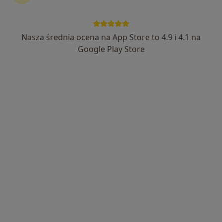
Nasza średnia ocena na App Store to 4.9 i 4.1 na
mgr Marcin Bartlewicz
Google Play Store
·
Więcej
Fizjoterapeuta
100 opinii
Szkolna 22D, Rokietnica
•
Mapa
FizjOsteon - Marcin Bartlewicz
Konsultacja fizjoterapeutyczna
200 zł
Specjalista nie oferuje umawiania online pod tym adresem.
Poproś o wizytę