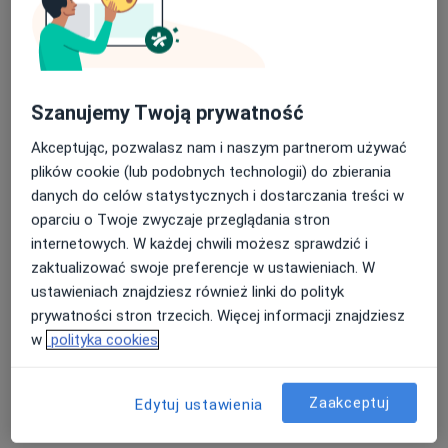
Szanujemy Twoją prywatność
mgr Michał Grząślewicz
Akceptując, pozwalasz nam i naszym partnerom używać
·
Więcej
Fizjoterapeuta
plików cookie (lub podobnych technologii) do zbierania
85 opinii
danych do celów statystycznych i dostarczania treści w
Chojnicka 54, Poznań
•
Mapa
oparciu o Twoje zwyczaje przeglądania stron
Fizjo-project Kiekrz
internetowych. W każdej chwili możesz sprawdzić i
Konsultacja fizjoterapeutyczna (kolejna wizyta)
190 zł
zaktualizować swoje preferencje w ustawieniach. W
ustawieniach znajdziesz również linki do polityk
Specjalista nie oferuje umawiania online pod tym adresem.
prywatności stron trzecich. Więcej informacji znajdziesz
Poproś o wizytę
w
polityka cookies
Zaakceptuj
Edytuj ustawienia