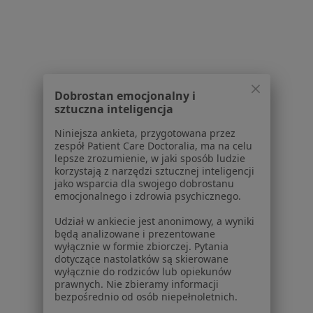
W pobliżu Rokietnicy
Ból kolana w Poznaniu
Ból kolana w Swarzędzu
Ból kolana w Skórzewie
Dobrostan emocjonalny i
Ból kolana w Suchym Lasie
sztuczna inteligencja
Ból kolana w Środzie Wielkopolskiej
Niniejsza ankieta, przygotowana przez
zespół Patient Care Doctoralia, ma na celu
Więcej (14)
lepsze zrozumienie, w jaki sposób ludzie
Więcej w kategorii: W pobliżu Rokietnicy
korzystają z narzędzi sztucznej inteligencji
jako wsparcia dla swojego dobrostanu
Schorzenia w Rokietnicy
emocjonalnego i zdrowia psychicznego.
Nadciśnienie tętnicze w Rokietnicy
Udział w ankiecie jest anonimowy, a wyniki
będą analizowane i prezentowane
Rak szyjki macicy w Rokietnicy
wyłącznie w formie zbiorczej. Pytania
dotyczące nastolatków są skierowane
Wypadanie macicy i pochwy w Rokietnicy
wyłącznie do rodziców lub opiekunów
prawnych. Nie zbieramy informacji
Zaburzenia miesiączkowania w Rokietnicy
bezpośrednio od osób niepełnoletnich.