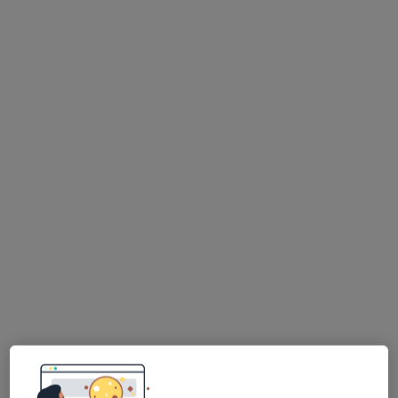
mgr Lidia Kruczyńska
Fizjoterapeuta
24 opinie
Adres
Online
Koszycy 15, Rokietnica
•
Mapa
NZOZ Rok-Med
Konsultacja fizjoterapeutyczna
200 zł
Specjalista nie oferuje umawiania online pod tym adresem.
Poproś o wizytę