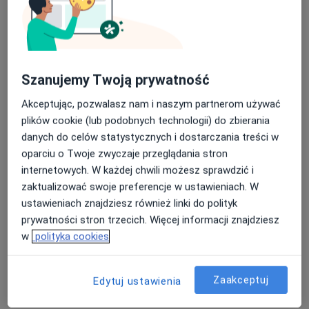
Szanujemy Twoją prywatność
Akceptując, pozwalasz nam i naszym partnerom używać
plików cookie (lub podobnych technologii) do zbierania
mgr Łucja Droździk
danych do celów statystycznych i dostarczania treści w
·
Więcej
Fizjoterapeuta
oparciu o Twoje zwyczaje przeglądania stron
98 opinii
internetowych. W każdej chwili możesz sprawdzić i
zaktualizować swoje preferencje w ustawieniach. W
Gazownicza 21A, Bielsko-Biała
•
Mapa
ustawieniach znajdziesz również linki do polityk
Łucja Droździk Fizjoterapia
prywatności stron trzecich. Więcej informacji znajdziesz
Konsultacja fizjoterapeutyczna
170 zł
w
polityka cookies
Specjalista nie oferuje umawiania online pod tym adresem.
Poproś o wizytę
Zaakceptuj
Edytuj ustawienia