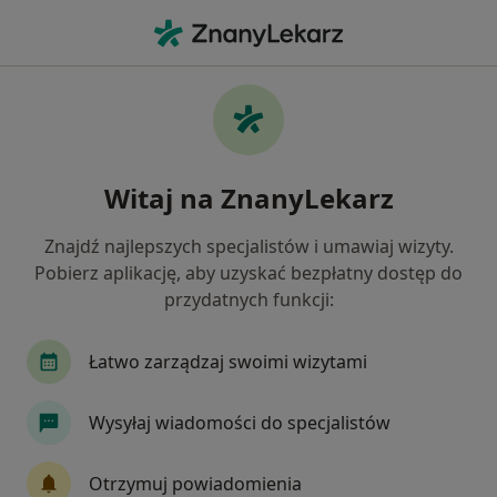
Me
Ból Biodra • Jaworze, śląskie
Filtry
• 1
Ubezpieczenie
Map
Ból biodra specjaliści w Jaworzu
Witaj na ZnanyLekarz
Jak działają wyniki wyszukiwania
Znajdź najlepszych specjalistów i umawiaj wizyty.
Pobierz aplikację, aby uzyskać bezpłatny dostęp do
Jakiego specjalisty szukasz?
przydatnych funkcji:
Fizjoterapeuta
Ortopeda
Chirurg
Kar
Łatwo zarządzaj swoimi wizytami
Wysyłaj wiadomości do specjalistów
Otrzymuj powiadomienia