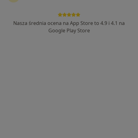
Nasza średnia ocena na App Store to 4.9 i 4.1 na
mgr Kinga Kumorek-Górny
Google Play Store
·
Więcej
Fizjoterapeuta
130 opinii
Adres
Online
ul. Młyńska 5, Bielsko-Biała
•
Mapa
Rehasana Gabinet Fizjoterapii
Fizjoterapia
180 zł
Specjalista nie oferuje umawiania online pod tym adresem.
Poproś o wizytę