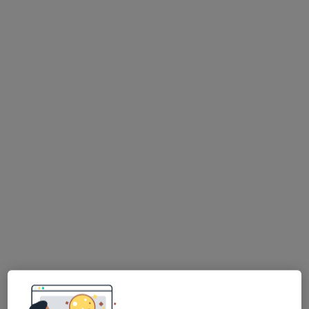
mgr Jacek Łodziana
·
Więcej
Fizjoterapeuta
116 opinii
Stefana Batorego 3E/7, Bielsko-Biała
•
Mapa
Gabinet Nowoczesnej Fizjoterapii Jacek Łodziana
Konsultacja fizjoterapeutyczna
170 zł
Specjalista nie oferuje umawiania online pod tym adresem.
Poproś o wizytę