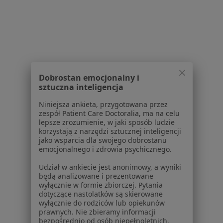
W pobliżu Jaworza
Ból biodra w Katowicach
Ból biodra w Bielsku-Białej
Ból biodra w Tychach
Ból biodra w Mikołowie
Dobrostan emocjonalny i
sztuczna inteligencja
Ból biodra w Rybniku
Niniejsza ankieta, przygotowana przez
Więcej (15)
zespół Patient Care Doctoralia, ma na celu
Więcej w kategorii: W pobliżu Jaworza
lepsze zrozumienie, w jaki sposób ludzie
korzystają z narzędzi sztucznej inteligencji
Schorzenia w Jaworzu
jako wsparcia dla swojego dobrostanu
emocjonalnego i zdrowia psychicznego.
Rak tarczycy w Jaworzu
Udział w ankiecie jest anonimowy, a wyniki
Trądzik w Jaworzu
będą analizowane i prezentowane
wyłącznie w formie zbiorczej. Pytania
Wole tarczycy w Jaworzu
dotyczące nastolatków są skierowane
wyłącznie do rodziców lub opiekunów
Zespół policystycznych jajników (PCOS / PMOS) w
prawnych. Nie zbieramy informacji
Jaworzu
bezpośrednio od osób niepełnoletnich.