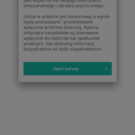
jako wsparcia dla swojego dobrostanu
emocjonalnego i zdrowia psychicznego.
Cennik
Dla lekarzy
Udział w ankiecie jest anonimowy, a wyniki
będą analizowane i prezentowane
Dla placówek medycznych
wyłącznie w formie zbiorczej. Pytania
Noa Notes
nowość
dotyczące nastolatków są skierowane
Baza wiedzy
wyłącznie do rodziców lub opiekunów
prawnych. Nie zbieramy informacji
Centrum Pomocy dla Specjalisty
bezpośrednio od osób niepełnoletnich.
Kontakt
ZnanyLekarz - Strona główna
Start survey
ZnanyLekarz Sp. z o.o.
ul. Kolejowa 5/7
01-217 Warszawa, Polska
NIP: ⁠7010224868
KRS: ⁠0000347997
REGON: ⁠142276657
Sąd Rejonowy dla m.st. Warszawy w Warszawie XII