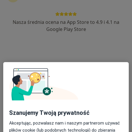
Nasza średnia ocena na App Store to 4.9 i 4.1 na
Bezpieczne płatności
Google Play Store
mgr Dominika Bizoń
·
Więcej
Fizjoterapeuta
33 opinie
Krakowska 93A, Andrychów
•
Mapa
Centrum Medyczne Uno-Med Andrychów
Konsultacja fizjoterapeutyczna
170 zł
Specjalista nie oferuje umawiania online pod tym adresem.
Poproś o wizytę
Szanujemy Twoją prywatność
Akceptując, pozwalasz nam i naszym partnerom używać
plików cookie (lub podobnych technologii) do zbierania