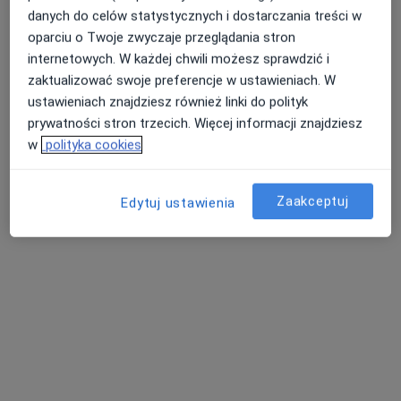
danych do celów statystycznych i dostarczania treści w
oparciu o Twoje zwyczaje przeglądania stron
internetowych. W każdej chwili możesz sprawdzić i
zaktualizować swoje preferencje w ustawieniach. W
Bezpieczne płatności
ustawieniach znajdziesz również linki do polityk
Centrum Medyczne Uno-Med Andrychów
prywatności stron trzecich. Więcej informacji znajdziesz
w
polityka cookies
·
Więcej
Laryngologia, Ortopedia, Kardiologia
755 opinii
Zaakceptuj
Edytuj ustawienia
Krakowska 93A, Andrychów
•
Mapa
Konsultacja fizjoterapeutyczna
170 zł
Pokaż więcej usług
Mateusz Marek
lek. Andrzej Nowak
dr n. med. Mateusz
kardiolog dziecięcy
endokrynolog
Gajda
angiolog