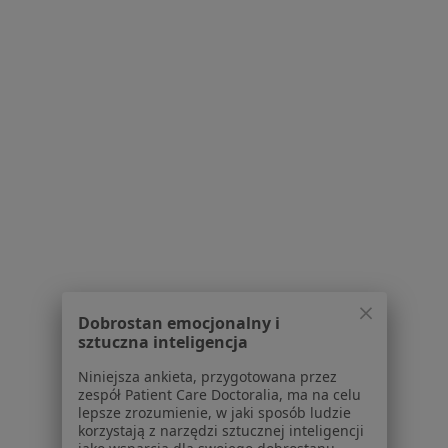
Jak działają wyniki wyszukiwania
Dostępność
O nas
Praca
Rekrutujemy!
Partnerzy
Centrum prasowe
Kontakt
Dla pacjentów
Lekarze
Placówki medyczne
Pytania i odpowiedzi
Usługi i zabiegi
Dobrostan emocjonalny i
Choroby
sztuczna inteligencja
Pomoc
Niniejsza ankieta, przygotowana przez
Aplikacje mobilne
zespół Patient Care Doctoralia, ma na celu
Blog dla pacjentów
lepsze zrozumienie, w jaki sposób ludzie
korzystają z narzędzi sztucznej inteligencji
Dla profesjonalistów