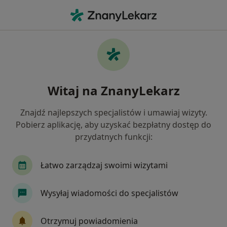
Me
Ból Biodra • Andrychów, małopolskie
Filtry
• 1
Ubezpieczenie
Map
Ból biodra specjaliści w Andrychowie
Witaj na ZnanyLekarz
Jak działają wyniki wyszukiwania
Znajdź najlepszych specjalistów i umawiaj wizyty.
Pobierz aplikację, aby uzyskać bezpłatny dostęp do
Jakiego specjalisty szukasz?
przydatnych funkcji:
Fizjoterapeuta
Dermatolog
Kardiolog
Łatwo zarządzaj swoimi wizytami
Wysyłaj wiadomości do specjalistów
Otrzymuj powiadomienia