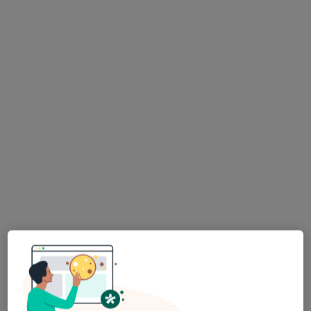
Bezpieczne płatności
lek. Maciej Lewandowski
·
Więcej
Chirurg naczyniowy
5 opinii
Laskowicka 2-4, Grudziądz
•
Mapa
Radtke Clinic Centrum Medyczne
Konsultacja angiologiczna
300 zł
Specjalista nie oferuje umawiania online pod tym adresem.
Poproś o wizytę