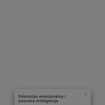
Powiązane wyszukiwania
Schorzenia w Grudziądzu
Kamica żółciowa w Grudziądzu
Choroby chirurgiczne w Grudziądzu
Przepuklina w Grudziądzu
Zmiany skórne w Grudziądzu
Znamiona w Grudziądzu
Więcej (15)
Więcej w kategorii: Schorzenia w Grudziądzu
Blizny Specjaliści W Grudziądzu
Dobrostan emocjonalny i
sztuczna inteligencja