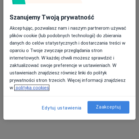
Szanujemy Twoją prywatność
Akceptując, pozwalasz nam i naszym partnerom używać
plików cookie (lub podobnych technologii) do zbierania
Bezpieczne płatności
danych do celów statystycznych i dostarczania treści w
mgr Natalia Kubilus
oparciu o Twoje zwyczaje przeglądania stron
·
Więcej
Fizjoterapeuta
internetowych. W każdej chwili możesz sprawdzić i
48 opinii
zaktualizować swoje preferencje w ustawieniach. W
ustawieniach znajdziesz również linki do polityk
Laskowicka 2-4, Grudziądz
•
Mapa
prywatności stron trzecich. Więcej informacji znajdziesz
Radtke Clinic Centrum Medyczne
w
polityka cookies
Konsultacja fizjoterapeutyczna
200 zł
Specjalista nie oferuje umawiania online pod tym adresem.
Zaakceptuj
Edytuj ustawienia
Poproś o wizytę