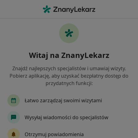
Me
Blizny • Grudziądz, kujawsko-pomorskie
Filtry
• 1
Ubezpieczenie
Map
Blizny specjaliści w Grudziądzu
Witaj na ZnanyLekarz
Jak działają wyniki wyszukiwania
Znajdź najlepszych specjalistów i umawiaj wizyty.
Pobierz aplikację, aby uzyskać bezpłatny dostęp do
Jakiego specjalisty szukasz?
przydatnych funkcji:
Fizjoterapeuta
Dermatolog
Neurolog
Łatwo zarządzaj swoimi wizytami
Wysyłaj wiadomości do specjalistów
Otrzymuj powiadomienia