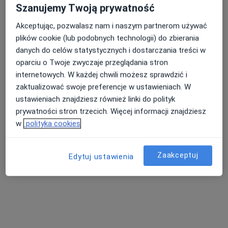
Szanujemy Twoją prywatność
Akceptując, pozwalasz nam i naszym partnerom używać
plików cookie (lub podobnych technologii) do zbierania
danych do celów statystycznych i dostarczania treści w
oparciu o Twoje zwyczaje przeglądania stron
lek. Maciej Kozieł
internetowych. W każdej chwili możesz sprawdzić i
·
Więcej
Chirurg
zaktualizować swoje preferencje w ustawieniach. W
256 opinii
ustawieniach znajdziesz również linki do polityk
prywatności stron trzecich. Więcej informacji znajdziesz
Adres 1
Adres 2
Adres 3
w
polityka cookies
Bawarczyków 9, Toruń
•
Mapa
Centrum Medyczne Centrum Rehabilitacji INREMED
Zaakceptuj
Edytuj ustawienia
Konsultacja chirurgiczna
280 zł
Specjalista nie oferuje umawiania online pod tym adresem.
Poproś o wizytę