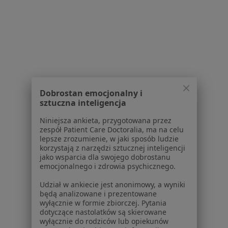
Więcej w kategorii: Schorzenia w Toruniu
Ropień Specjaliści W Toruniu
Dobrostan emocjonalny i
sztuczna inteligencja
Serwis
Niniejsza ankieta, przygotowana przez
zespół Patient Care Doctoralia, ma na celu
Regulamin
lepsze zrozumienie, w jaki sposób ludzie
Polityka prywatności pacjentów
korzystają z narzędzi sztucznej inteligencji
Polityka prywatności profesjonalistów
jako wsparcia dla swojego dobrostanu
emocjonalnego i zdrowia psychicznego.
Polityka prywatności dla profesjonalistów, których
dane pozyskaliśmy samodzielnie
Udział w ankiecie jest anonimowy, a wyniki
Polityka cookies
będą analizowane i prezentowane
wyłącznie w formie zbiorczej. Pytania
Jak działają wyniki wyszukiwania
dotyczące nastolatków są skierowane
Dostępność
wyłącznie do rodziców lub opiekunów