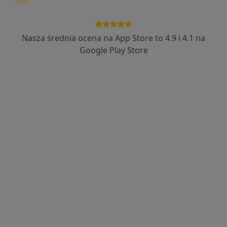
Nasza średnia ocena na App Store to 4.9 i 4.1 na
lek. Sławomir Józefowicz
Google Play Store
·
Więcej
Chirurg, Proktolog, Flebolog
436 opinii
Adres 1
Adres 2
Adres 3
Adres 4
Tadeusza Kościuszki 71, Toruń
•
Mapa
Centrum Medyczne Grupa LUX MED - Toruń, ul. Kościuszki 71
Konsultacja chirurgiczna
od 369 zł
Specjalista nie oferuje umawiania online pod tym adresem.
Poproś o wizytę