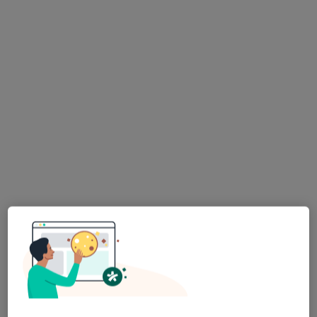
lek. Krzysztof Patyk
·
Więcej
W trakcie specjalizacji (Chirurg), Proktolog
433 opinie
Żwirki i Wigury 55 J/1, Toruń
•
Mapa
Femimental Specjalistyczne Gabinety Lekarskie
Konsultacja chirurgiczna
320 zł
Specjalista nie oferuje umawiania online pod tym adresem.
Poproś o wizytę