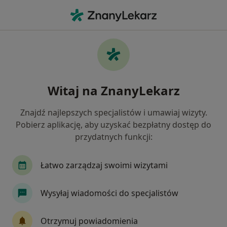
Me
Ropień • Toruń, kujawsko-pomorskie
Filtry
• 1
Ubezpieczenie
Map
Ropień specjaliści w Toruniu
Witaj na ZnanyLekarz
Jak działają wyniki wyszukiwania
Znajdź najlepszych specjalistów i umawiaj wizyty.
Pobierz aplikację, aby uzyskać bezpłatny dostęp do
Jakiego specjalisty szukasz?
przydatnych funkcji:
Chirurg
Proktolog
Dietetyk
Neurolo
Łatwo zarządzaj swoimi wizytami
Wysyłaj wiadomości do specjalistów
Otrzymuj powiadomienia