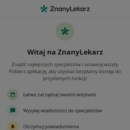
Me
Astma Oskrzelowa • Mysłowice, śląskie
Filtry
• 1
Ubezpieczenie
Map
Astma oskrzelowa specjaliści w Mysłowicach
Witaj na ZnanyLekarz
Jak działają wyniki wyszukiwania
Znajdź najlepszych specjalistów i umawiaj wizyty.
Pobierz aplikację, aby uzyskać bezpłatny dostęp do
Jakiego specjalisty szukasz?
przydatnych funkcji:
Pulmonolog
Internista
Pediatra
Ale
Łatwo zarządzaj swoimi wizytami
Wysyłaj wiadomości do specjalistów
Otrzymuj powiadomienia