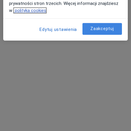
prywatności stron trzecich. Więcej informacji znajdziesz
lek. Justyna
dr hab. n. med., prof.
lek. Michał Szpringer
w
polityka cookies
Kulczyńska
uczelni Paweł Rajwa
ginekolog
ginekolog
urolog
Zaakceptuj
Edytuj ustawienia
Zobacz wszystkich 47 specjalistów
Brak dostępnych specjalistów z wolnymi terminami w tym centrum medycznym.
Pokaż profil
Bezpieczne płatności
HEALIO Instytut Psychoterapii Justyna