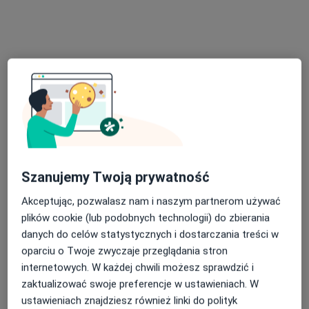
Bezpieczne płatności
Centrum Medyczne GLIVCLINIC
Szanujemy Twoją prywatność
·
Więcej
Chirurgia, Bariatria, Endokrynologia
Akceptując, pozwalasz nam i naszym partnerom używać
7806 opinii
plików cookie (lub podobnych technologii) do zbierania
DL PIANO Segment C - Wrocławska 54, Katowice
•
Mapa
danych do celów statystycznych i dostarczania treści w
Konsultacja dietetyczna
143 zł
oparciu o Twoje zwyczaje przeglądania stron
internetowych. W każdej chwili możesz sprawdzić i
Pokaż więcej usług
zaktualizować swoje preferencje w ustawieniach. W
ustawieniach znajdziesz również linki do polityk