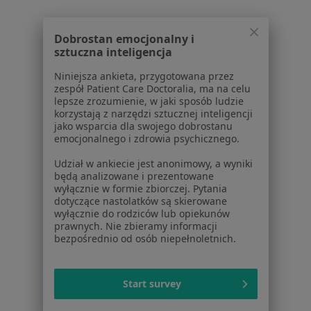
Powiązane wyszukiwania
Dobrostan emocjonalny i
W pobliżu Mysłowic
sztuczna inteligencja
Astma oskrzelowa w Katowicach
Niniejsza ankieta, przygotowana przez
zespół Patient Care Doctoralia, ma na celu
Astma oskrzelowa w Gliwicach
lepsze zrozumienie, w jaki sposób ludzie
korzystają z narzędzi sztucznej inteligencji
Astma oskrzelowa w Bielsku-Białej
jako wsparcia dla swojego dobrostanu
emocjonalnego i zdrowia psychicznego.
Astma oskrzelowa w Zabrzu
Udział w ankiecie jest anonimowy, a wyniki
Astma oskrzelowa w Tychach
będą analizowane i prezentowane
wyłącznie w formie zbiorczej. Pytania
Więcej (14)
dotyczące nastolatków są skierowane
Więcej w kategorii: W pobliżu Mysłowic
wyłącznie do rodziców lub opiekunów
prawnych. Nie zbieramy informacji
Schorzenia w Mysłowicach
bezpośrednio od osób niepełnoletnich.
Nadciśnienie tętnicze w Mysłowicach
Choroba wieńcowa w Mysłowicach
Start survey
Choroby endokrynologiczne w Mysłowicach