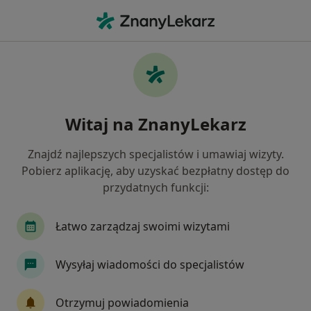
Me
Alergie Skórne • Sieradz, łódzkie
Filtry
• 1
Ubezpieczenie
Map
Alergie skórne specjaliści w Sieradzu
Witaj na ZnanyLekarz
Jak działają wyniki wyszukiwania
Znajdź najlepszych specjalistów i umawiaj wizyty.
Pobierz aplikację, aby uzyskać bezpłatny dostęp do
Jakiego specjalisty szukasz?
przydatnych funkcji:
Dermatolog
Lekarz wykonujący zabiegi medyc
Łatwo zarządzaj swoimi wizytami
Wysyłaj wiadomości do specjalistów
Otrzymuj powiadomienia