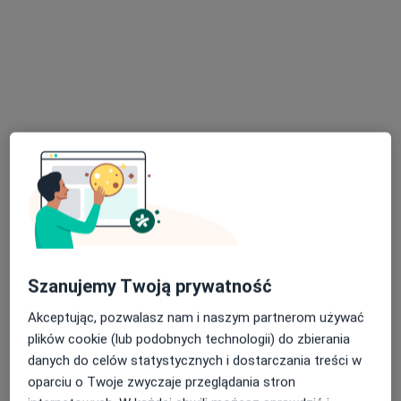
dr n. med. Sebastian Uczniak
·
Więcej
Dermatolog, Wenerolog
295 opinii
Adres 1
Adres 2
Kobusiewicza 20, Zduńska Wola
•
Mapa
Szanujemy Twoją prywatność
Gabinet Dermatologiczny i Wenerologiczny dr n.med. Sebastian Uczniak
Akceptując, pozwalasz nam i naszym partnerom używać
Konsultacja dermatologiczna
230 zł
plików cookie (lub podobnych technologii) do zbierania
Specjalista nie oferuje umawiania online pod tym adresem.
danych do celów statystycznych i dostarczania treści w
oparciu o Twoje zwyczaje przeglądania stron
Poproś o wizytę