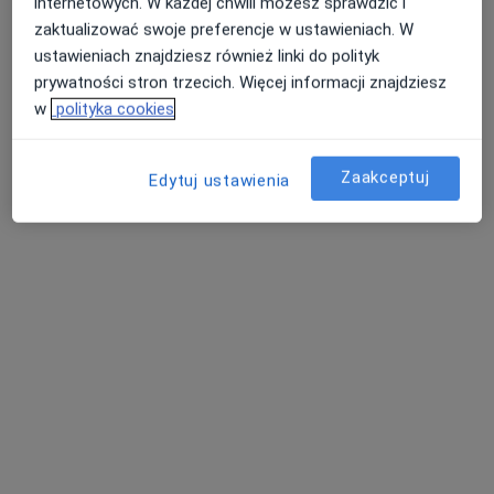
internetowych. W każdej chwili możesz sprawdzić i
zaktualizować swoje preferencje w ustawieniach. W
ustawieniach znajdziesz również linki do polityk
prywatności stron trzecich. Więcej informacji znajdziesz
w
polityka cookies
Zaakceptuj
Edytuj ustawienia
ALLMEDICA
·
Więcej
Pediatria, Interna, Ginekologia
630 opinii
ks. Jerzego Popiełuszki 2, Sieradz
•
Mapa
Konsultacja gastrologa dziecięcego
Brak dostępnych specjalistów z wolnymi terminami w tym centrum medycznym.
Pokaż profil