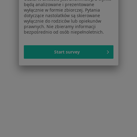
Centrum prasowe
będą analizowane i prezentowane
wyłącznie w formie zbiorczej. Pytania
Kontakt
dotyczące nastolatków są skierowane
wyłącznie do rodziców lub opiekunów
Dla pacjentów
prawnych. Nie zbieramy informacji
bezpośrednio od osób niepełnoletnich.
Lekarze
Placówki medyczne
Pytania i odpowiedzi
Start survey
Usługi i zabiegi
Choroby
Pomoc
Aplikacje mobilne
Blog dla pacjentów
Dla profesjonalistów
Cennik
Dla lekarzy
Dla placówek medycznych
Noa Notes
nowość