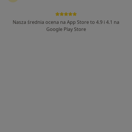
Nasza średnia ocena na App Store to 4.9 i 4.1 na
lek. Joanna Sieniawska
Google Play Store
Dermatolog, Lekarz wykonujący zabiegi medycyny estetycznej
·
Więcej
335 opinii
Adres
Online 1
Online 2
Online 3
Getta Żydowskiego 16/8, Zduńska Wola
•
Mapa
Selvamed
Konsultacja dermatologiczna
250 zł
Specjalista nie oferuje umawiania online pod tym adresem.
Poproś o wizytę