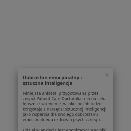
Sieradz
Zmień miasto
Serwis
Regulamin
Polityka prywatności pacjentów
Polityka prywatności profesjonalistów
Dobrostan emocjonalny i
Polityka prywatności dla profesjonalistów, których
sztuczna inteligencja
dane pozyskaliśmy samodzielnie
Polityka cookies
Niniejsza ankieta, przygotowana przez
zespół Patient Care Doctoralia, ma na celu
Jak działają wyniki wyszukiwania
lepsze zrozumienie, w jaki sposób ludzie
Dostępność
korzystają z narzędzi sztucznej inteligencji
O nas
jako wsparcia dla swojego dobrostanu
emocjonalnego i zdrowia psychicznego.
Praca
Rekrutujemy!
Partnerzy
Udział w ankiecie jest anonimowy, a wyniki