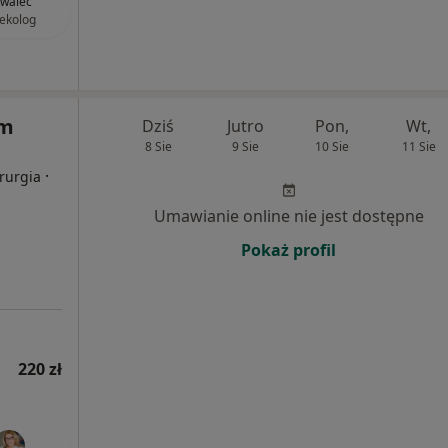
walec
ekolog
um
Dziś
Jutro
Pon,
Wt,
8 Sie
9 Sie
10 Sie
11 Sie
·
irurgia
Umawianie online nie jest dostępne
Pokaż profil
220 zł