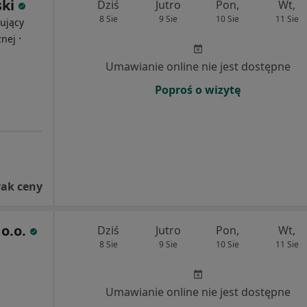
ski
Dziś
Jutro
Pon,
Wt,
8 Sie
9 Sie
10 Sie
11 Sie
ujący
·
znej
Umawianie online nie jest dostępne
Poproś o wizytę
rak ceny
o.o.
Dziś
Jutro
Pon,
Wt,
8 Sie
9 Sie
10 Sie
11 Sie
Umawianie online nie jest dostępne