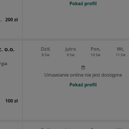
Pokaż profil
tryczna (kolejna wizyta)
200 zł
. o.o.
Dziś
Jutro
Pon,
Wt,
8 Sie
9 Sie
10 Sie
11 Sie
rgia
Umawianie online nie jest dostępne
Pokaż profil
100 zł