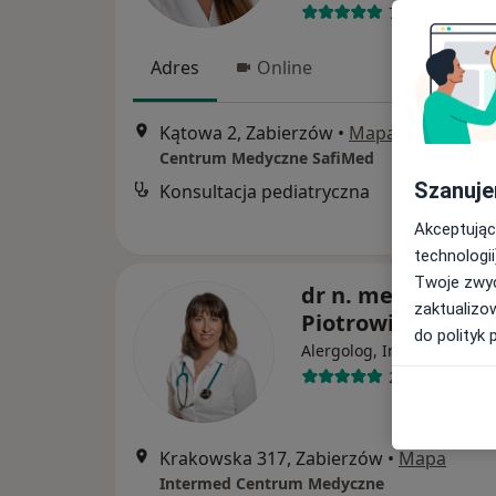
73 opinie
Adres
Online
Kątowa 2, Zabierzów
•
Mapa
Centrum Medyczne SafiMed
Szanuje
Konsultacja pediatryczna
Akceptując
technologii
Twoje zwyc
dr n. med. Katar
zaktualizo
Piotrowicz-Wójcik
do polityk 
·
Wię
Alergolog, Internista
22 opinie
Krakowska 317, Zabierzów
•
Mapa
Intermed Centrum Medyczne