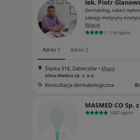
lek. Piotr Glanow
Dermatolog, Lekarz wykon
zabiegi medycyny estetyc
Więcej
116 opinii
Adres 1
Adres 2
Śląska 316, Zabierzów
•
Mapa
Alma-Medica Sp. z. o.o.
Konsultacja dermatologiczna
B
MASMED CO Sp. z 
1007 opinii