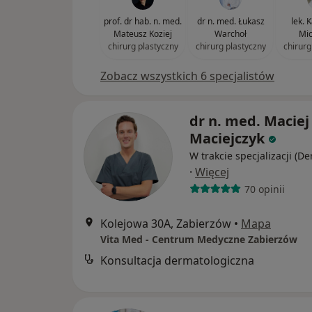
prof. dr hab. n. med.
dr n. med. Łukasz
lek. 
Mateusz Koziej
Warchoł
Mic
chirurg plastyczny
chirurg plastyczny
chirurg
Zobacz wszystkich 6 specjalistów
dr n. med. Maciej
Maciejczyk
W trakcie specjalizacji (D
·
Więcej
70 opinii
Kolejowa 30A, Zabierzów
•
Mapa
Vita Med - Centrum Medyczne Zabierzów
Konsultacja dermatologiczna