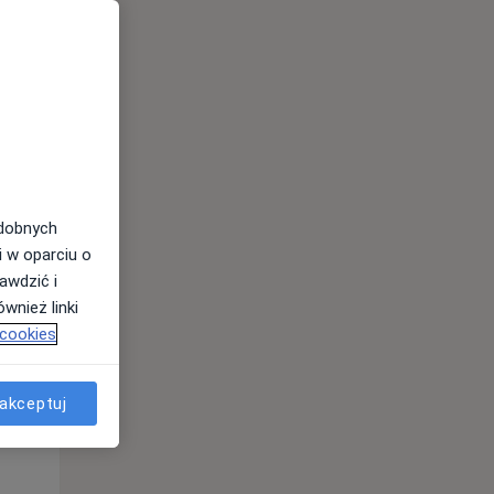
odobnych
i w oparciu o
awdzić i
Śr,
Czw,
Pt,
wnież linki
12 Sie
13 Sie
14 Sie
 cookies
akceptuj