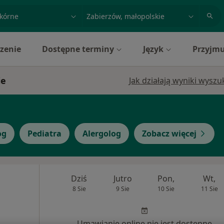
acja, badanie lub nazwisko
miasto lub dzielnica
zenie
Dostępne terminy
Język
Przyjmu
ie
Jak działają wyniki wysz
og
Pediatra
Alergolog
Zobacz więcej
Dziś
Jutro
Pon,
Wt,
8 Sie
9 Sie
10 Sie
11 Sie
Umawianie online nie jest dostępne