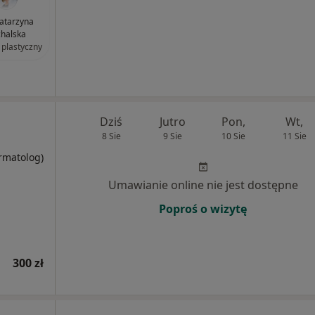
Katarzyna
halska
 plastyczny
Dziś
Jutro
Pon,
Wt,
8 Sie
9 Sie
10 Sie
11 Sie
ermatolog)
Umawianie online nie jest dostępne
Poproś o wizytę
300 zł