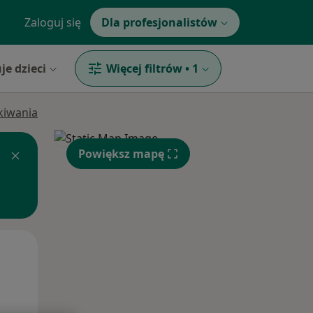
Zaloguj się
Dla profesjonalistów
je dzieci
Więcej filtrów
•
1
ukiwania
Powiększ mapę
Śr,
Czw,
Pt,
12 Sie
13 Sie
14 Sie