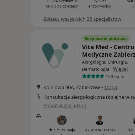
Lesław Szydłowski
Rymarz
Maci
kardiolog dziecięcy
endokrynolog
u
Zobacz wszystkich 26 specjalistów
Bezpieczne płatności
Vita Med - Centr
Medyczne Zabie
Alergologia, Chirurgia,
·
Więcej
Dermatologia
169 opinii
Kolejowa 30A, Zabierzów
•
Mapa
Pokaż więcej usług
dr n. hum. Maja
lek. Aneta Taranek
lek.