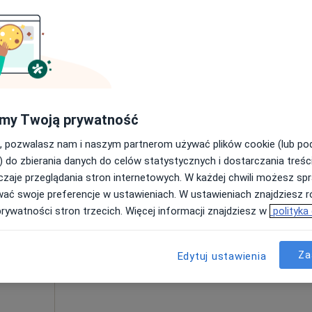
Poproś o wizytę
my Twoją prywatność
250 zł
, pozwalasz nam i naszym partnerom używać plików cookie (lub p
) do zbierania danych do celów statystycznych i dostarczania treśc
zaje przeglądania stron internetowych. W każdej chwili możesz spr
zyna
Dziś
Jutro
Pon,
Wt,
wać swoje preferencje w ustawieniach. W ustawieniach znajdziesz ró
8 Sie
9 Sie
10 Sie
11 Sie
prywatności stron trzecich. Więcej informacji znajdziesz w
polityka
cej
Umawianie online nie jest dostępne
Za
Edytuj ustawienia
Poproś o wizytę