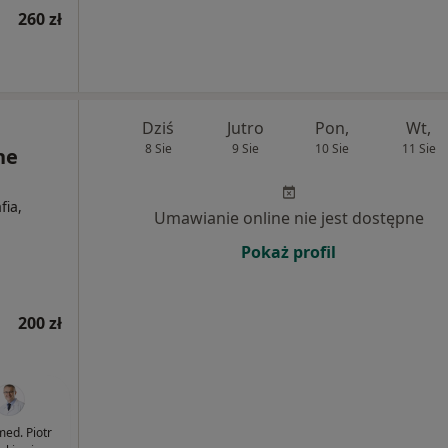
260 zł
Dziś
Jutro
Pon,
Wt,
8 Sie
9 Sie
10 Sie
11 Sie
ne
fia,
Umawianie online nie jest dostępne
Pokaż profil
200 zł
med. Piotr