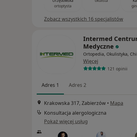
Urzędowska
okulista
Ka
ortoptysta
gin
Zobacz wszystkich 16 specjalistów
Intermed Centr
Medyczne
Ortopedia, Okulistyka, Ch
Więcej
121 opinii
Adres 1
Adres 2
Krakowska 317, Zabierzów
•
Mapa
Konsultacja alergologiczna
Pokaż więcej usług