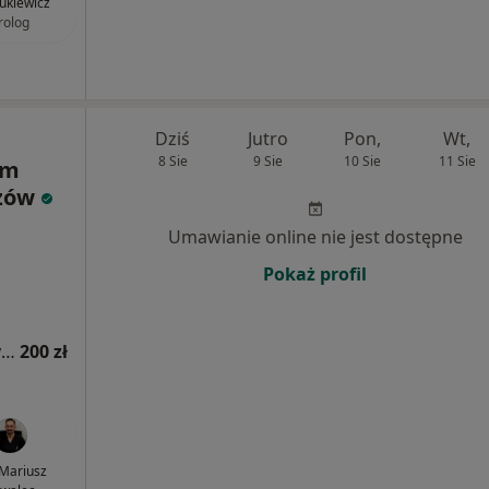
ukiewicz
rolog
Dziś
Jutro
Pon,
Wt,
8 Sie
9 Sie
10 Sie
11 Sie
um
rzów
Umawianie online nie jest dostępne
Pokaż profil
Konsultacja alergologiczna (kolejna wizyta)
200 zł
 Mariusz