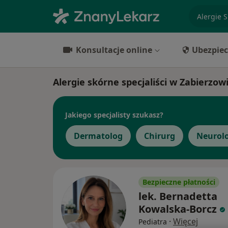
specjaliz
Konsultacje online
Ubezpiec
Alergie skórne specjaliści w Zabierzow
Jakiego specjalisty szukasz?
Dermatolog
Chirurg
Neurol
Bezpieczne płatności
lek. Bernadetta
Kowalska-Borcz
·
Więcej
Pediatra