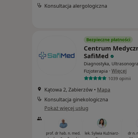
Konsultacja alergologiczna
Bezpieczne płatności
Centrum Medycz
SafiMed
Diagnostyka, Ultrasonogra
·
Więcej
Fizjoterapia
1039 opinii
Kątowa 2, Zabierzów
•
Mapa
Konsultacja ginekologiczna
Pokaż więcej usług
prof. dr hab. n. med.
lek. Sylwia Kuźniarz-
dr n. 