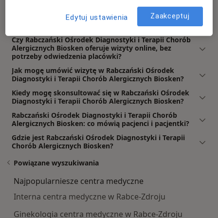
alergologia.
Zaakceptuj
Edytuj ustawienia
Jakie usługi oferuje Rabczański Ośrodek Diagnostyki i
Terapii Chorób Alergicznych Biosken?
Czy Rabczański Ośrodek Diagnostyki i Terapii Chorób
Alergicznych Biosken oferuje wizyty online, bez
potrzeby odwiedzenia placówki?
Jak mogę umówić wizytę w Rabczański Ośrodek
Diagnostyki i Terapii Chorób Alergicznych Biosken?
Kiedy mogę skonsultować się w Rabczański Ośrodek
Diagnostyki i Terapii Chorób Alergicznych Biosken?
Rabczański Ośrodek Diagnostyki i Terapii Chorób
Alergicznych Biosken: co mówią pacjenci i pacjentki?
Gdzie jest Rabczański Ośrodek Diagnostyki i Terapii
Chorób Alergicznych Biosken?
Powiązane wyszukiwania
Najpopularniesze centra medyczne
Interna centra medyczne w Rabce-Zdroju
Ginekologia centra medyczne w Rabce-Zdroju