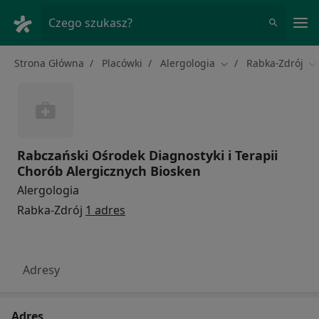
Me
Czego szukasz?
Strona Główna
Placówki
Alergologia
Rabka-Zdrój
Zmień miasto
Zm
Rabczański Ośrodek Diagnostyki i Terapii
Chorób Alergicznych Biosken
Alergologia
Rabka-Zdrój
1 adres
Adresy
Adres