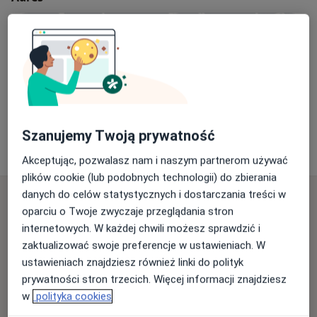
Powiększ mapę
Rabczański Ośrodek Diagnostyki i Terapii Chorób
Alergicznych Biosken
Szanujemy Twoją prywatność
Na Banię 5a, 34-700 Rabka-Zdrój
Akceptując, pozwalasz nam i naszym partnerom używać
plików cookie (lub podobnych technologii) do zbierania
danych do celów statystycznych i dostarczania treści w
Najczęściej zadawane pytania
oparciu o Twoje zwyczaje przeglądania stron
Porady z jakiego zakresu oferuje Rabczański Ośrodek
internetowych. W każdej chwili możesz sprawdzić i
Diagnostyki i Terapii Chorób Alergicznych Biosken,
zaktualizować swoje preferencje w ustawieniach. W
Rabka-Zdrój?
ustawieniach znajdziesz również linki do polityk
Rabczański Ośrodek Diagnostyki i Terapii Chorób
prywatności stron trzecich. Więcej informacji znajdziesz
Alergicznych Biosken, Rabka-Zdrój dysponuje dużym
w
polityka cookies
zespołem o następujących zakresach porad: