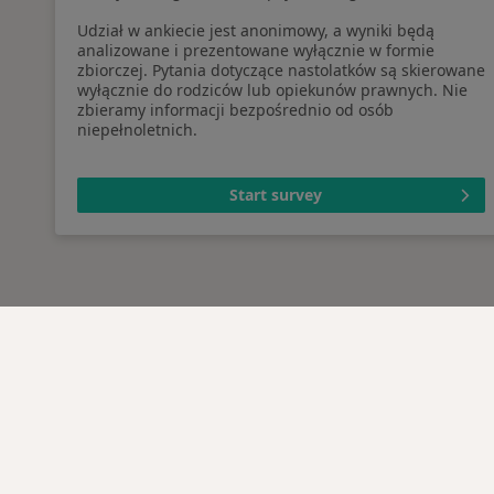
Udział w ankiecie jest anonimowy, a wyniki będą
analizowane i prezentowane wyłącznie w formie
zbiorczej. Pytania dotyczące nastolatków są skierowane
wyłącznie do rodziców lub opiekunów prawnych. Nie
zbieramy informacji bezpośrednio od osób
niepełnoletnich.
Start survey
Serwis
Dla pa
Regulamin
Lekarz
Polityka prywatności pacjentów
Placów
Polityka prywatności
Pytani
profesjonalistów
Usługi 
Polityka prywatności dla
Choro