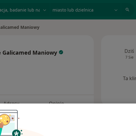
acja, badanie lub nazwisko
miasto lub dzielnica
alicamed Maniowy
Dziś
 Galicamed Maniowy
7 Sie
Ta kl
Adresy
Opinie