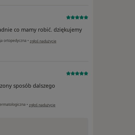
adnie co mamy robić. dziękujemy
w opinii użytkownika WW
ja ortopedyczna
•
zgłoś nadużycie
czony sposób dalszego
w opinii użytkownika BOR
dermatologiczna
•
zgłoś nadużycie