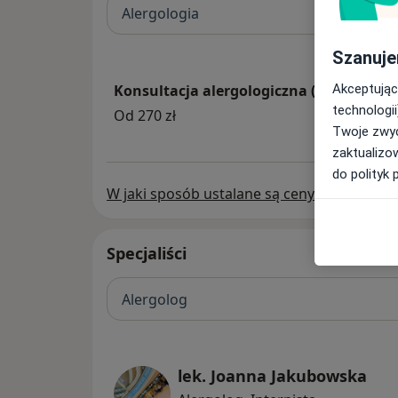
Alergologia
Szanuje
Konsultacja alergologiczna (dzieci i doro
Akceptując
technologii
Od 270 zł
Twoje zwyc
zaktualizo
do polityk 
W jaki sposób ustalane są ceny?
Specjaliści
Alergolog
lek. Joanna Jakubowska