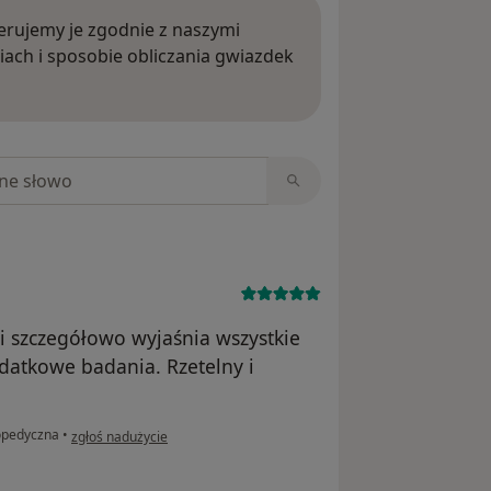
rujemy je zgodnie z naszymi
iach i sposobie obliczania gwiazdek
ięcej o opiniach
niach
i szczegółowo wyjaśnia wszystkie
odatkowe badania. Rzetelny i
w opinii użytkownika Agata
opedyczna
•
zgłoś nadużycie