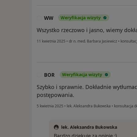
WW
Weryfikacja wizyty
W
Wszystko rzeczowo i jasno, wiemy dokł
11 kwietnia 2025
•
dr n. med. Barbara Jasiewicz
•
konsultac
BOR
Weryfikacja wizyty
B
Szybko i sprawnie. Dokładnie wytłuma
postępowania.
5 kwietnia 2025
•
lek. Aleksandra Bukowska
•
konsultacja 
lek. Aleksandra Bukowska
Bardzo dziękuję za opinię :)