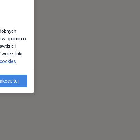
odobnych
i w oparciu o
awdzić i
wnież linki
 cookies
akceptuj