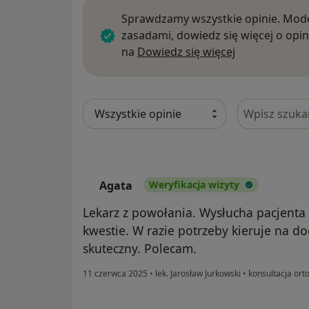
Sprawdzamy wszystkie opinie. Mode
zasadami, dowiedz się więcej o opin
Dowiedz się w
na
Dowiedz się więcej
Szukaj w opi
Agata
Weryfikacja wizyty
A
Lekarz z powołania. Wysłucha pacjenta 
kwestie. W razie potrzeby kieruje na d
skuteczny. Polecam.
11 czerwca 2025
•
lek. Jarosław Jurkowski
•
konsultacja ort