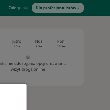
Zaloguj się
Dla profesjonalistów
Jutro
Ndz,
Pon,
Wt,
Śr,
8 Sie
9 Sie
10 Sie
11 Sie
12 Si
inika nie udostępnia opcji umawiania
wizyt drogą online