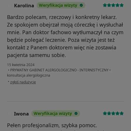
Karolina
Weryfikacja wizyty
K
Bardzo polecam, rzeczowy i konkretny lekarz.
Ze spokojem obejrzał moją córeczkę i wysłuchał
mnie. Pan doktor fachowo wytłumaczył na czym
będzie polegać leczenie. Poza wizyta jest też
kontakt z Panem doktorem więc nie zostawia
pacjenta samemu sobie.
15 kwietnia 2024
•
PRYWATNY GABINET ALERGOLOGICZNO - INTERNISTYCZNY
•
konsultacja alergologiczna
w opinii użytkownika Karolina
•
zgłoś nadużycie
Iwona
Weryfikacja wizyty
I
Pełen profesjonalizm, szybka pomoc.