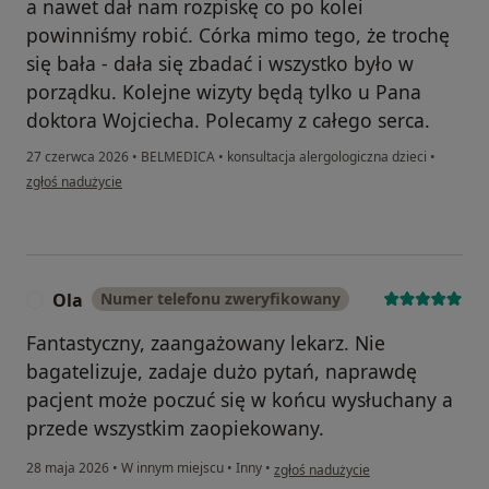
a nawet dał nam rozpiskę co po kolei
powinniśmy robić. Córka mimo tego, że trochę
się bała - dała się zbadać i wszystko było w
porządku. Kolejne wizyty będą tylko u Pana
doktora Wojciecha. Polecamy z całego serca.
27 czerwca 2026
•
BELMEDICA
•
konsultacja alergologiczna dzieci
•
w opinii użytkownika Monika W.
zgłoś nadużycie
Ola
Numer telefonu zweryfikowany
O
Fantastyczny, zaangażowany lekarz. Nie
bagatelizuje, zadaje dużo pytań, naprawdę
pacjent może poczuć się w końcu wysłuchany a
przede wszystkim zaopiekowany.
w opinii użytkownika Ola
28 maja 2026
•
W innym miejscu
•
Inny
•
zgłoś nadużycie