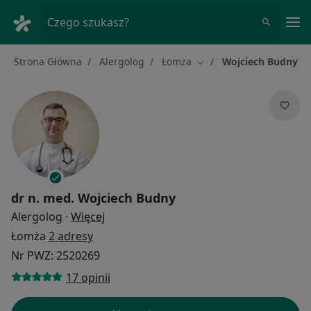
Me
Czego szukasz?
Strona Główna
Alergolog
Łomża
Wojciech Budny
Zmień miasto
dr n. med.
Wojciech Budny
O specjalizacjach
Alergolog
·
Więcej
Łomża
2 adresy
Nr PWZ: 2520269
17 opinii