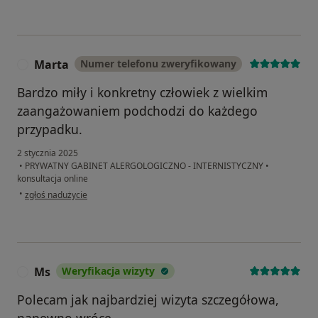
Marta
Numer telefonu zweryfikowany
M
Bardzo miły i konkretny człowiek z wielkim
zaangażowaniem podchodzi do każdego
przypadku.
2 stycznia 2025
•
PRYWATNY GABINET ALERGOLOGICZNO - INTERNISTYCZNY
•
konsultacja online
w opinii użytkownika Marta
•
zgłoś nadużycie
Ms
Weryfikacja wizyty
M
Polecam jak najbardziej wizyta szczegółowa,
napewno wrócę