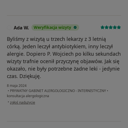
Ada W.
Weryfikacja wizyty
A
Byliśmy z wizytą u trzech lekarzy z 3 letnią
córką. Jeden leczył antybiotykiem, inny leczył
alergie. Dopiero P. Wojciech po kilku sekundach
wizyty trafnie ocenił przyczynę objawów. Jak się
okazało, nie były potrzebne żadne leki - jedynie
czas. Dziękuję.
8 maja 2024
•
PRYWATNY GABINET ALERGOLOGICZNO - INTERNISTYCZNY
•
konsultacja alergologiczna
w opinii użytkownika Ada W.
•
zgłoś nadużycie