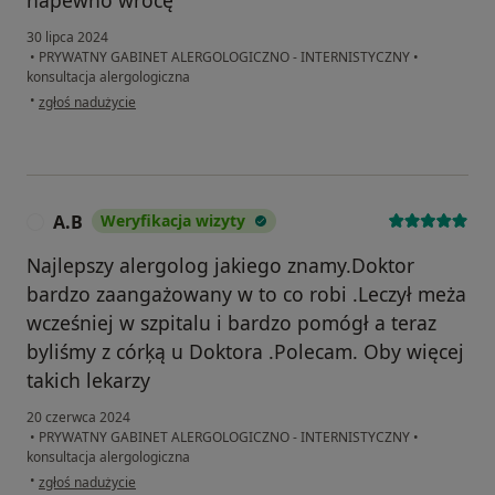
30 lipca 2024
•
PRYWATNY GABINET ALERGOLOGICZNO - INTERNISTYCZNY
•
konsultacja alergologiczna
w opinii użytkownika Ms
•
zgłoś nadużycie
A.B
Weryfikacja wizyty
A
Najlepszy alergolog jakiego znamy.Doktor
bardzo zaangażowany w to co robi .Leczył meża
wcześniej w szpitalu i bardzo pomógł a teraz
byliśmy z córķą u Doktora .Polecam. Oby więcej
takich lekarzy
20 czerwca 2024
•
PRYWATNY GABINET ALERGOLOGICZNO - INTERNISTYCZNY
•
konsultacja alergologiczna
w opinii użytkownika A.B
•
zgłoś nadużycie