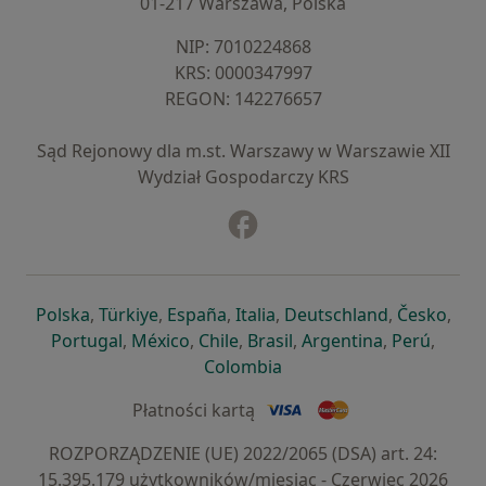
01-217 Warszawa, Polska
NIP: ⁠7010224868
KRS: ⁠0000347997
REGON: ⁠142276657
Sąd Rejonowy dla m.st. Warszawy w Warszawie XII
Wydział Gospodarczy KRS
Facebook
otwiera się w nowej karcie
otwiera się w nowej karcie
otwiera się w nowej karcie
otwiera się w nowej karcie
otwiera się w nowej karci
otwiera się
otwi
Polska
,
Türkiye
,
España
,
Italia
,
Deutschland
,
Česko
,
otwiera się w nowej karcie
otwiera się w nowej karcie
otwiera się w nowej karcie
otwiera się w nowej kar
otwiera się 
otwier
Portugal
,
México
,
Chile
,
Brasil
,
Argentina
,
Perú
,
otwiera się w nowej karc
Colombia
Płatności kartą
ROZPORZĄDZENIE (UE) 2022/2065 (DSA) art. 24:
15.395.179 użytkowników/miesiąc - Czerwiec 2026