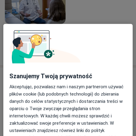
Alergologicznej USK w Białymstoku na stanowisku
starszego asystenta.
Na co dzień zajmuję się pacjentami z szerokim
spektrum chorób alergicznych, w szczególności
chorymi z ciężką postacią astmy, w tym z
Zobacz galerię (1)
nadwrażliwością na niesteroidowe leki przeciwzapalne
(NLPZ), diagnostyką nadwrażliwości na inne leki oraz
prowadzeniem nowoczesnych terapii biologicznych w
Pokaż więcej
o doświadczeniu
alergologii.
Usługi i ceny
Szanujemy Twoją prywatność
Akceptując, pozwalasz nam i naszym partnerom używać
Konsultacja alergologiczna
Umów wizytę
plików cookie (lub podobnych technologii) do zbierania
220 zł - 250 zł
Szczegóły
danych do celów statystycznych i dostarczania treści w
oparciu o Twoje zwyczaje przeglądania stron
Konsultacja alergologiczna dzieci
internetowych. W każdej chwili możesz sprawdzić i
Umów wizytę
250 zł
Szczegóły
zaktualizować swoje preferencje w ustawieniach. W
ustawieniach znajdziesz również linki do polityk