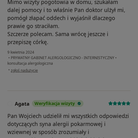
Mimo wizyty pogotowia w domu, szukałam
dalej pomocy i to właśnie Pan doktor ulżył mi,
pomógł złapać oddech i wyjaśnił dlaczego
prawie go straciłam.
Szczerze polecam. Sama wrócę jeszcze i
przepiszę córkę.
9 kwietnia 2024
•
PRYWATNY GABINET ALERGOLOGICZNO - INTERNISTYCZNY
•
konsultacja alergologiczna
w opinii użytkownika Iwona
•
zgłoś nadużycie
Agata
Weryfikacja wizyty
A
Pan Wojciech udzielił mi wszystkich odpowiedzi
dotyczących syna alergii pokarmowej i
wziewnej w sposób zrozumiały i