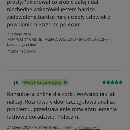
prosty.Pokierowal co zrobić dalej i dał
niezbędne wskazówki.Jestem bardzo
zadowolona,bardzo miły i ciepły człowiek z
powołaniem.Szczerze polecam
27 lutego 2024
•
PRYWATNY GABINET ALERGOLOGICZNO - INTERNISTYCZNY
•
konsultacja online
w opinii użytkownika Agata
•
zgłoś nadużycie
JK
Weryfikacja wizyty
J
Konsultacja online dla corki. Wszystko tak jak
nalezy. Rozmowa video, szczegolowa analiza
problemu, przedstawienie rozwiazan leczenia i
fachowe doradztwo. Polecam.
w opinii użytkownika JK
27 lutego 2024
•
W innym miejscu
•
Inny
•
zgłoś nadużycie