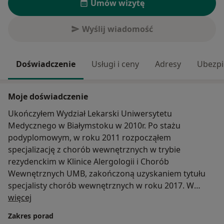
Umów wizytę
Wyślij wiadomość
Doświadczenie
Usługi i ceny
Adresy
Ubezpi
Moje doświadczenie
Ukończyłem Wydział Lekarski Uniwersytetu
Medycznego w Białymstoku w 2010r. Po stażu
podyplomowym, w roku 2011 rozpocząłem
specjalizację z chorób wewnętrznych w trybie
rezydenckim w Klinice Alergologii i Chorób
Wewnętrznych UMB, zakończoną uzyskaniem tytułu
specjalisty chorób wewnętrznych w roku 2017. W
O mnie
latach 2017 – 2019 odbyłem szkolenie specjalizacyjne z
więcej
alergologii uzyskując tytuł specjalisty w roku 2020. W
Zakres porad
2022r. uzyskałem tytuł doktora nauk medycznych