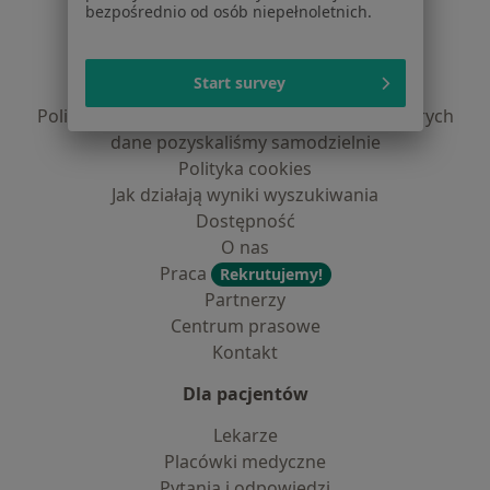
bezpośrednio od osób niepełnoletnich.
Regulamin
Polityka prywatności pacjentów
Start survey
Polityka prywatności profesjonalistów
Polityka prywatności dla profesjonalistów, których
dane pozyskaliśmy samodzielnie
Polityka cookies
Jak działają wyniki wyszukiwania
Dostępność
O nas
Praca
Rekrutujemy!
Partnerzy
Centrum prasowe
Kontakt
Dla pacjentów
Lekarze
Placówki medyczne
Pytania i odpowiedzi