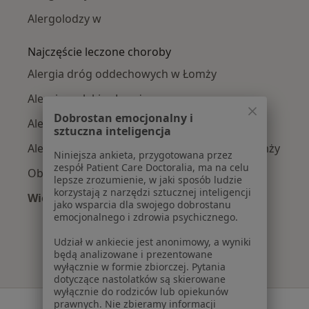
Alergolodzy w
Najczęście leczone choroby
Alergia dróg oddechowych w Łomży
Alergia na leki w Łomży
Dobrostan emocjonalny i
Alergia pokarmowa w Łomży
sztuczna inteligencja
Alergiczne kontaktowe zapalenie skóry w Łomży
Niniejsza ankieta, przygotowana przez
zespół Patient Care Doctoralia, ma na celu
Obrzęk alergiczny w Łomży
lepsze zrozumienie, w jaki sposób ludzie
korzystają z narzędzi sztucznej inteligencji
Więcej (15)
jako wsparcia dla swojego dobrostanu
Więcej w kategorii: Najczęście leczone chorob
emocjonalnego i zdrowia psychicznego.
Udział w ankiecie jest anonimowy, a wyniki
będą analizowane i prezentowane
wyłącznie w formie zbiorczej. Pytania
dotyczące nastolatków są skierowane
wyłącznie do rodziców lub opiekunów
prawnych. Nie zbieramy informacji
Serwis