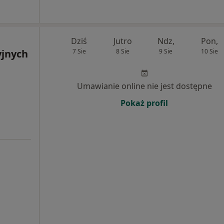
Dziś
Jutro
Ndz,
Pon,
yjnych
7 Sie
8 Sie
9 Sie
10 Sie
Umawianie online nie jest dostępne
Pokaż profil