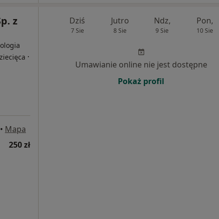
p. z
Dziś
Jutro
Ndz,
Pon,
7 Sie
8 Sie
9 Sie
10 Sie
ologia
·
ziecięca
Umawianie online nie jest dostępne
Pokaż profil
•
Mapa
250 zł