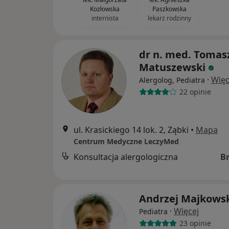
Kozłowska
Paszkowska
internista
lekarz rodzinny
dr n. med. Tomas
Matuszewski
·
Więc
Alergolog, Pediatra
22 opinie
ul. Krasickiego 14 lok. 2, Ząbki
•
Mapa
Centrum Medyczne LeczyMed
Konsultacja alergologiczna
B
Andrzej Majkows
·
Więcej
Pediatra
23 opinie