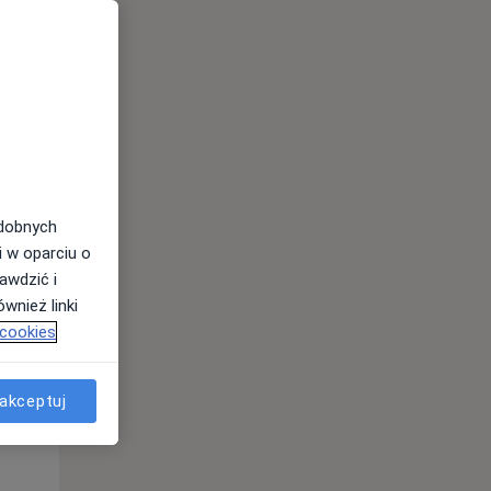
odobnych
i w oparciu o
awdzić i
wnież linki
 cookies
Wt,
Śr,
Czw,
11 Sie
12 Sie
13 Sie
akceptuj