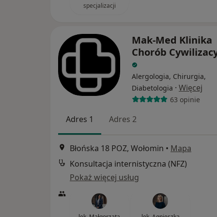
specjalizacji
Mak-Med Klinika
Chorób Cywilizac
Alergologia, Chirurgia,
·
Więcej
Diabetologia
63 opinie
Adres 1
Adres 2
Błońska 18 POZ, Wołomin
•
Mapa
Konsultacja internistyczna (NFZ)
Pokaż więcej usług
lek. Małgorzata
lek. Agnieszka