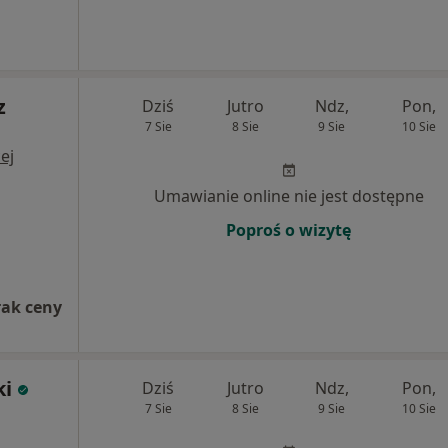
z
Dziś
Jutro
Ndz,
Pon,
7 Sie
8 Sie
9 Sie
10 Sie
ej
Umawianie online nie jest dostępne
Poproś o wizytę
rak ceny
ki
Dziś
Jutro
Ndz,
Pon,
7 Sie
8 Sie
9 Sie
10 Sie