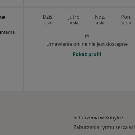
ne
Dziś
Jutro
Ndz,
Pon,
7 Sie
8 Sie
9 Sie
10 Sie
·
 Interna
Umawianie online nie jest dostępne
Pokaż profil
Schorzenia w Kobyłce
Zaburzenia rytmu serca w 