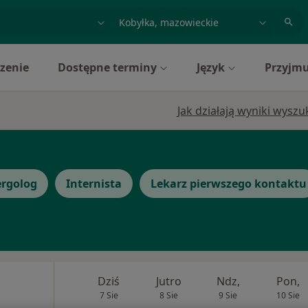
acja, badanie lub nazwisko
miasto lub dzielnica
zenie
Dostępne terminy
Język
Przyjmu
Jak działają wyniki wysz
ergolog
Internista
Lekarz pierwszego kontaktu
Dziś
Jutro
Ndz,
Pon,
7 Sie
8 Sie
9 Sie
10 Sie