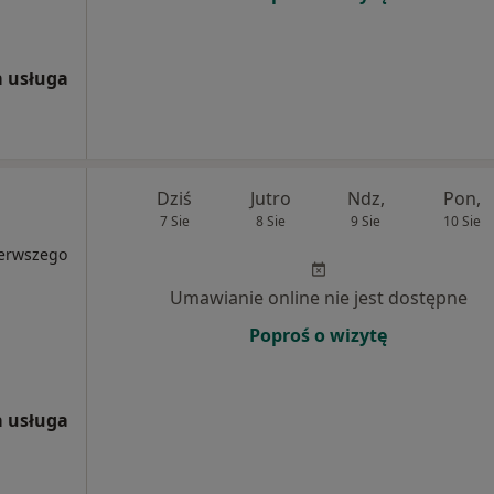
 usługa
Dziś
Jutro
Ndz,
Pon,
7 Sie
8 Sie
9 Sie
10 Sie
ierwszego
Umawianie online nie jest dostępne
Poproś o wizytę
 usługa