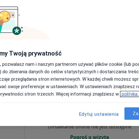
izacji
Umawianie online nie jest dostępne
Poproś o wizytę
my Twoją prywatność
o 35 POZ, Kobyłka
•
Mapa
, pozwalasz nam i naszym partnerom używać plików cookie (lub p
od 180 zł
) do zbierania danych do celów statystycznych i dostarczania treśc
zaje przeglądania stron internetowych. W każdej chwili możesz spr
wać swoje preferencje w ustawieniach. W ustawieniach znajdziesz ró
prywatności stron trzecich. Więcej informacji znajdziesz w
polityka
Dziś
Jutro
Ndz,
Pon,
7 Sie
8 Sie
9 Sie
10 Sie
Za
zego
Edytuj ustawienia
Umawianie online nie jest dostępne
Poproś o wizytę