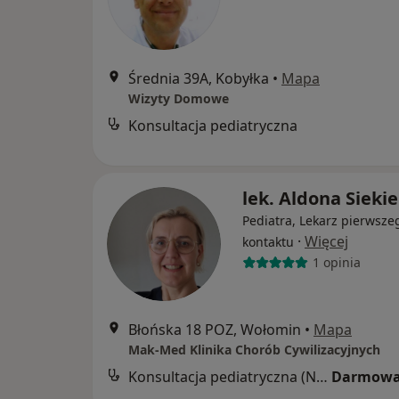
Średnia 39A, Kobyłka
•
Mapa
Wizyty Domowe
Konsultacja pediatryczna
lek. Aldona Sieki
Pediatra, Lekarz pierwsze
·
Więcej
kontaktu
1 opinia
Błońska 18 POZ, Wołomin
•
Mapa
Mak-Med Klinika Chorób Cywilizacyjnych
Konsultacja pediatryczna (NFZ)
Darmowa