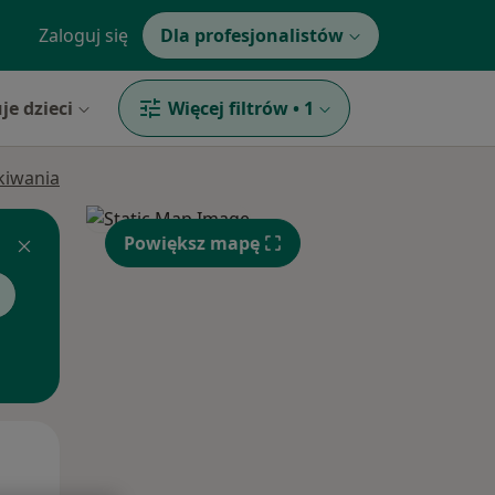
Zaloguj się
Dla profesjonalistów
je dzieci
Więcej filtrów
•
1
ukiwania
Powiększ mapę
Wt,
Śr,
Czw,
11 Sie
12 Sie
13 Sie