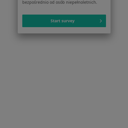
bezpośrednio od osób niepełnoletnich.
Praca
Rekrutujemy!
Partnerzy
Centrum prasowe
Start survey
Kontakt
Dla pacjentów
Lekarze
Placówki medyczne
Pytania i odpowiedzi
Usługi i zabiegi
Choroby
Pomoc
Aplikacje mobilne
Blog dla pacjentów
Dla profesjonalistów
Cennik
Dla lekarzy