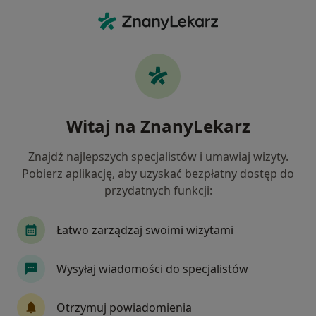
Me
Choroby Przysadki • Łask, łódzkie
Filtry
• 1
Ubezpieczenie
Map
Choroby przysadki specjaliści w Łasku
Witaj na ZnanyLekarz
Jak działają wyniki wyszukiwania
Znajdź najlepszych specjalistów i umawiaj wizyty.
Pobierz aplikację, aby uzyskać bezpłatny dostęp do
Jakiego specjalisty szukasz?
przydatnych funkcji:
Endokrynolog
Internista
Chirurg
De
Łatwo zarządzaj swoimi wizytami
Wysyłaj wiadomości do specjalistów
Otrzymuj powiadomienia