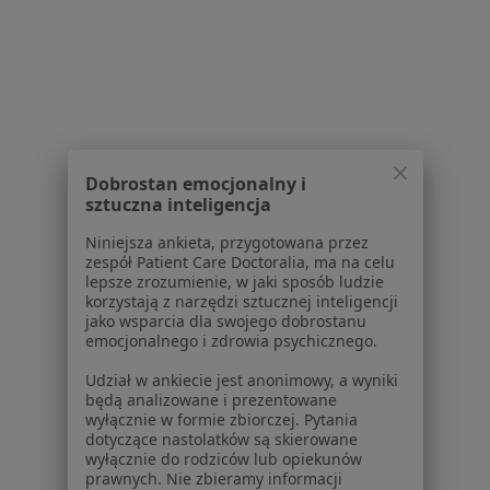
Choroby Przysadki Specjaliści W Łasku
Dobrostan emocjonalny i
sztuczna inteligencja
Serwis
Niniejsza ankieta, przygotowana przez
zespół Patient Care Doctoralia, ma na celu
Regulamin
lepsze zrozumienie, w jaki sposób ludzie
Polityka prywatności pacjentów
korzystają z narzędzi sztucznej inteligencji
Polityka prywatności profesjonalistów
jako wsparcia dla swojego dobrostanu
emocjonalnego i zdrowia psychicznego.
Polityka prywatności dla profesjonalistów, których
dane pozyskaliśmy samodzielnie
Udział w ankiecie jest anonimowy, a wyniki
Polityka cookies
będą analizowane i prezentowane
wyłącznie w formie zbiorczej. Pytania
Jak działają wyniki wyszukiwania
dotyczące nastolatków są skierowane
Dostępność
wyłącznie do rodziców lub opiekunów
O nas
prawnych. Nie zbieramy informacji