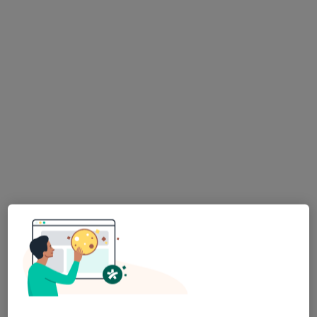
dr n. med. Barbara Pniewska-Siark
·
Więcej
Endokrynolog
148 opinii
Retkińska 104A / 3, Łódź
•
Mapa
Centrum Medyczne La Vida
Konsultacja endokrynologiczna
240 zł
Specjalista nie oferuje umawiania online pod tym adresem.
Poproś o wizytę