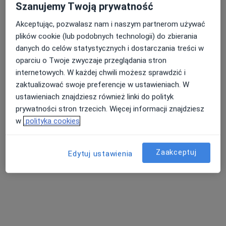
Szanujemy Twoją prywatność
Akceptując, pozwalasz nam i naszym partnerom używać
Centrum Medyczne La Vida
plików cookie (lub podobnych technologii) do zbierania
·
Więcej
Ginekologia, Kardiologia, Urologia
danych do celów statystycznych i dostarczania treści w
2982 opinie
oparciu o Twoje zwyczaje przeglądania stron
internetowych. W każdej chwili możesz sprawdzić i
Retkińska 104A / 3, Łódź
•
Mapa
zaktualizować swoje preferencje w ustawieniach. W
Konsultacja dietetyczna (pierwsza wizyta)
170 zł
ustawieniach znajdziesz również linki do polityk
Pokaż więcej usług
prywatności stron trzecich. Więcej informacji znajdziesz
w
polityka cookies
lek. Marta Czaj
lek. Michał Olczak
dr n. med.
Zaakceptuj
Edytuj ustawienia
ginekolog
urolog
Magdalena Kajdos
ginekolog
Zobacz wszystkich 16 specjalistów
Brak dostępnych specjalistów z wolnymi terminami w tym centrum medycznym.