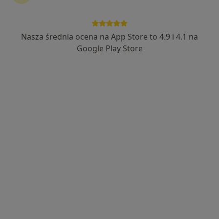
Nasza średnia ocena na App Store to 4.9 i 4.1 na
dr n. med. Emilia Boczek-Leszczyk
Google Play Store
·
Więcej
Endokrynolog
128 opinii
Retkińska 104A / 3, Łódź
•
Mapa
Centrum Medyczne La Vida
Konsultacja endokrynologiczna
240 zł
Specjalista nie oferuje umawiania online pod tym adresem.
Poproś o wizytę