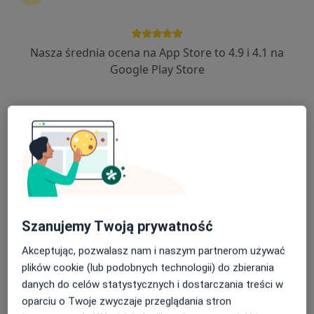
Nasza średnia ocena na App Store to 4.9 i 4.1 na
lek. Wojciech Tomkalski
Google Play Store
·
Więcej
Urolog, Ultrasonografista
260 opinii
Adres 1
Adres 2
Mąkoszyce 142, Syców
•
Mapa
NZOZ PASMED Mąkoszyce
Konsultacja urologiczna
Brak ceny
Specjalista nie oferuje umawiania online pod tym adresem.
Szanujemy Twoją prywatność
Poproś o wizytę
Akceptując, pozwalasz nam i naszym partnerom używać
plików cookie (lub podobnych technologii) do zbierania
danych do celów statystycznych i dostarczania treści w
oparciu o Twoje zwyczaje przeglądania stron