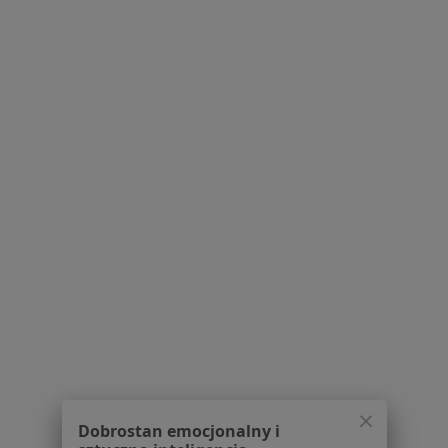
dane pozyskaliśmy samodzielnie
Polityka cookies
Jak działają wyniki wyszukiwania
Dostępność
O nas
Praca
Rekrutujemy!
Partnerzy
Centrum prasowe
Kontakt
Dla pacjentów
Lekarze
Placówki medyczne
Pytania i odpowiedzi
Usługi i zabiegi
Choroby
Pomoc
Aplikacje mobilne
Dobrostan emocjonalny i