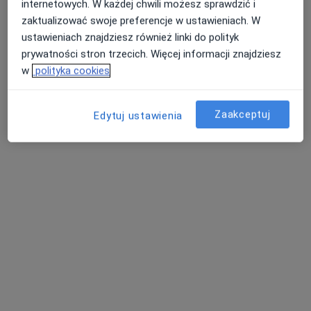
internetowych. W każdej chwili możesz sprawdzić i
zaktualizować swoje preferencje w ustawieniach. W
ustawieniach znajdziesz również linki do polityk
prywatności stron trzecich. Więcej informacji znajdziesz
w
polityka cookies
dr n. med. Paweł Hackemer
·
Więcej
Urolog
Zaakceptuj
Edytuj ustawienia
247 opinii
Adres
Online
Wrocławska 2, Syców
•
Mapa
„Przychodnia” w Sycowie
Konsultacja urologiczna
od 130 zł
Specjalista nie oferuje umawiania online pod tym adresem.
Poproś o wizytę