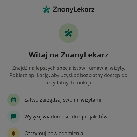
Me
Kamica Nerkowa • Syców, dolnośląskie
Filtry
• 1
Mapa
Kamica nerkowa specjaliści w Sycowie
Witaj na ZnanyLekarz
Jak działają wyniki wyszukiwania
Znajdź najlepszych specjalistów i umawiaj wizyty.
Pobierz aplikację, aby uzyskać bezpłatny dostęp do
Jakiego specjalisty szukasz?
przydatnych funkcji:
Urolog
Chirurg
Endokrynolog
Ginek
Łatwo zarządzaj swoimi wizytami
Wysyłaj wiadomości do specjalistów
Otrzymuj powiadomienia