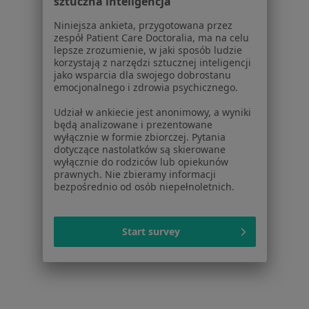
sztuczna inteligencja
Blog dla pacjentów
Niniejsza ankieta, przygotowana przez
Dla profesjonalistów
zespół Patient Care Doctoralia, ma na celu
lepsze zrozumienie, w jaki sposób ludzie
Cennik
korzystają z narzędzi sztucznej inteligencji
Dla lekarzy
jako wsparcia dla swojego dobrostanu
Dla placówek medycznych
emocjonalnego i zdrowia psychicznego.
Noa Notes
nowość
Udział w ankiecie jest anonimowy, a wyniki
Baza wiedzy
będą analizowane i prezentowane
Centrum Pomocy dla Specjalisty
wyłącznie w formie zbiorczej. Pytania
dotyczące nastolatków są skierowane
Kontakt
wyłącznie do rodziców lub opiekunów
ZnanyLekarz - Strona główna
prawnych. Nie zbieramy informacji
bezpośrednio od osób niepełnoletnich.
ZnanyLekarz Sp. z o.o.
ul. Kolejowa 5/7
01-217 Warszawa, Polska
Start survey
NIP: ⁠7010224868
KRS: ⁠0000347997
REGON: ⁠142276657