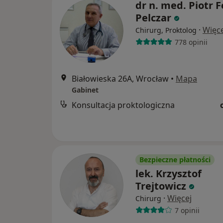
dr n. med. Piotr F
Pelczar
·
Więce
Chirurg, Proktolog
778 opinii
Białowieska 26A, Wrocław
•
Mapa
Gabinet
Konsultacja proktologiczna
Bezpieczne płatności
lek. Krzysztof
Trejtowicz
·
Więcej
Chirurg
7 opinii