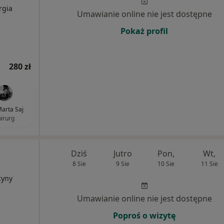
rgia
Umawianie online nie jest dostępne
Pokaż profil
280 zł
Marta Saj
hirurg
Dziś
Jutro
Pon,
Wt,
8 Sie
9 Sie
10 Sie
11 Sie
cyny
Umawianie online nie jest dostępne
Poproś o wizytę