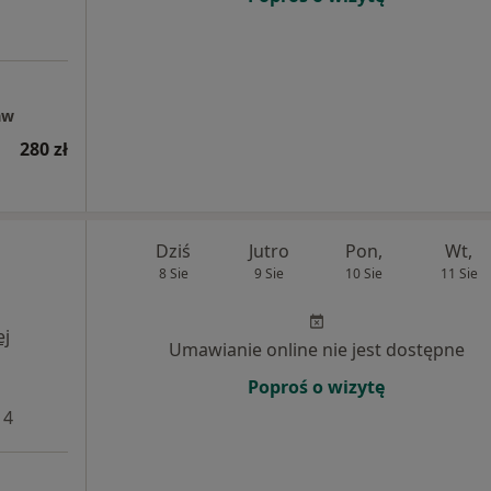
aw
280 zł
Dziś
Jutro
Pon,
Wt,
8 Sie
9 Sie
10 Sie
11 Sie
ej
Umawianie online nie jest dostępne
Poproś o wizytę
 4