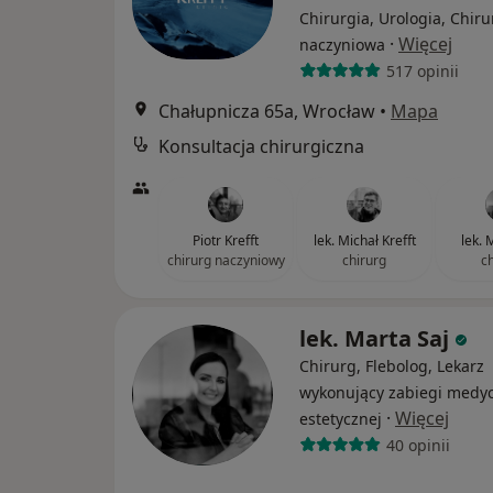
Chirurgia, Urologia, Chiru
·
Więcej
naczyniowa
517 opinii
Chałupnicza 65a, Wrocław
•
Mapa
Konsultacja chirurgiczna
Piotr Krefft
lek. Michał Krefft
lek. 
chirurg naczyniowy
chirurg
c
lek. Marta Saj
Chirurg, Flebolog, Lekarz
wykonujący zabiegi medy
·
Więcej
estetycznej
40 opinii