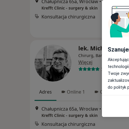
Chałupnicza 65a, Wrocław
•
Mapa
Krefft Clinic - surgery & skin
Konsultacja chirurgiczna
lek. Michał Krefft
Szanuje
Chirurg, Bariatra, Flebolo
Akceptując
Więcej
technologii
79 opinii
Twoje zwyc
zaktualizo
do polityk 
Adres
Online 1
Online 2
Chałupnicza 65a, Wrocław
•
Mapa
Krefft Clinic - surgery & skin
Konsultacja chirurgiczna