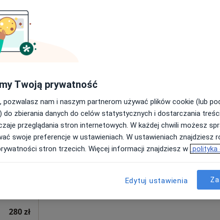
280 zł
Dziś
Jutro
Pon,
Wt,
my Twoją prywatność
8 Sie
9 Sie
10 Sie
11 Sie
·
g
, pozwalasz nam i naszym partnerom używać plików cookie (lub p
) do zbierania danych do celów statystycznych i dostarczania treśc
zaje przeglądania stron internetowych. W każdej chwili możesz spr
Umawianie online nie jest dostępne
wać swoje preferencje w ustawieniach. W ustawieniach znajdziesz ró
Poproś o wizytę
prywatności stron trzecich. Więcej informacji znajdziesz w
polityka
Za
Edytuj ustawienia
280 zł