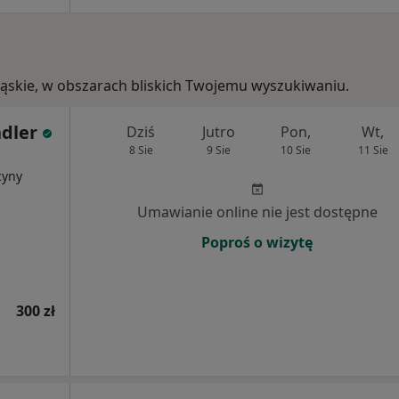
ośląskie, w obszarach bliskich Twojemu wyszukiwaniu.
ndler
Dziś
Jutro
Pon,
Wt,
8 Sie
9 Sie
10 Sie
11 Sie
cyny
Umawianie online nie jest dostępne
Poproś o wizytę
300 zł