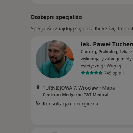
Dostępni specjaliści
Specjaliści znajdują się poza Kiełczów, doln
lek. Paweł Tuche
Chirurg, Proktolog, Lekarz
wykonujący zabiegi medy
·
Więcej
estetycznej
745 opinii
TURNIEJOWA 7, Wrocław
•
Mapa
Centrum Medyczne T&T Medical
Konsultacja chirurgiczna