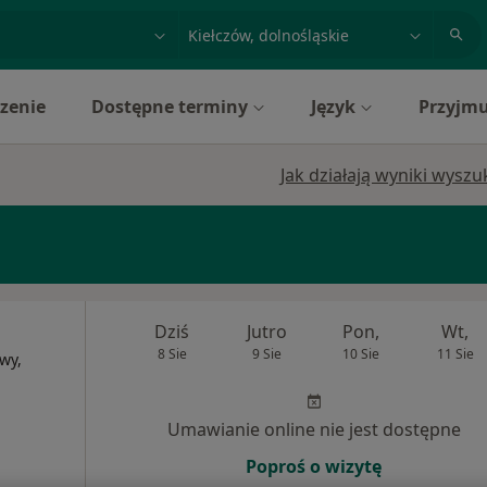
acja, badanie lub nazwisko
miasto lub dzielnica
zenie
Dostępne terminy
Język
Przyjmu
Jak działają wyniki wysz
Dziś
Jutro
Pon,
Wt,
8 Sie
9 Sie
10 Sie
11 Sie
wy,
Umawianie online nie jest dostępne
Poproś o wizytę