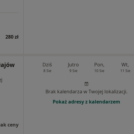
280 zł
łajów
Dziś
Jutro
Pon,
Wt,
8 Sie
9 Sie
10 Sie
11 Sie
j
Brak kalendarza w Twojej lokalizacji.
Pokaż adresy z kalendarzem
rak ceny