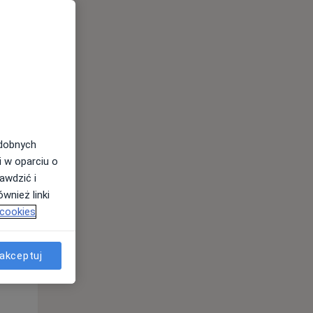
Śr,
Czw,
Pt,
12 Sie
13 Sie
14 Sie
odobnych
i w oparciu o
awdzić i
wnież linki
 cookies
akceptuj