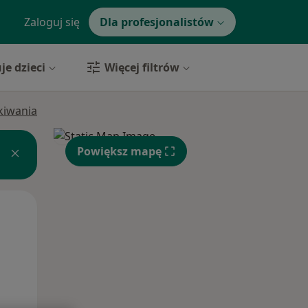
Zaloguj się
Dla profesjonalistów
je dzieci
Więcej filtrów
ukiwania
Powiększ mapę
Śr,
Czw,
Pt,
12 Sie
13 Sie
14 Sie