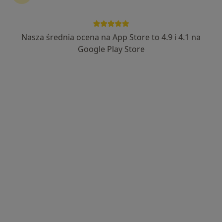
lek. Damian Kołodziej
·
Więcej
Chirurg, Proktolog
15 opinii
Nasza średnia ocena na App Store to 4.9 i 4.1 na
Google Play Store
Staszica 17A, Jasło
•
Mapa
Centrum Zdrowia DR Mastej
Konsultacja chirurgiczna
Brak ceny
Specjalista nie oferuje umawiania online pod tym adresem.
Poproś o wizytę