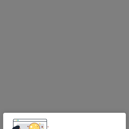
dr n. med. Mariusz Wesecki
·
Więcej
Chirurg
21 opinii
Baczyńskiego 15, Jasło
•
Mapa
NZOZ GEMINI Indywidualna Praktyka Lekarska Mariusz Wesecki
Specjalista nie oferuje umawiania online pod tym adresem.
Poproś o wizytę
Dostępni specjaliści
Specjaliści znajdują się poza Jasło, podkarpackie, w
obszarach bliskich Twojemu wyszukiwaniu.