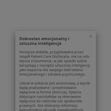
W pobliżu Jasła
Chirurdzy w Rzeszowie
Chirurdzy w Tarnowie
Chirurdzy w Krosnie
Dobrostan emocjonalny i
Chirurdzy w Brzozowie
sztuczna inteligencja
Chirurdzy w Dębicy
Niniejsza ankieta, przygotowana przez
zespół Patient Care Doctoralia, ma na celu
Więcej (14)
lepsze zrozumienie, w jaki sposób ludzie
Więcej w kategorii: W pobliżu Jasła
korzystają z narzędzi sztucznej inteligencji
jako wsparcia dla swojego dobrostanu
Najczęstsze schorzenia
emocjonalnego i zdrowia psychicznego.
Bóle brzucha Jasło
Udział w ankiecie jest anonimowy, a wyniki
będą analizowane i prezentowane
Bóle głowy Jasło
wyłącznie w formie zbiorczej. Pytania
dotyczące nastolatków są skierowane
Choroby neurologiczne Jasło
wyłącznie do rodziców lub opiekunów
prawnych. Nie zbieramy informacji
Choroby wieku dziecięcego Jasło
bezpośrednio od osób niepełnoletnich.