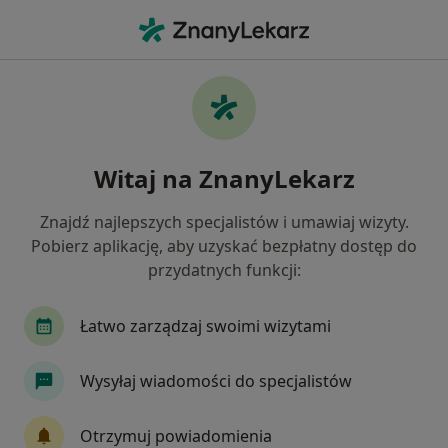
Me
Chirurg • Jasło, podkarpackie
Filtry
Ubezpieczenie
Mapa
Polecani chirurdzy w Jasle
Witaj na ZnanyLekarz
Jak działają wyniki wyszukiwania
Znajdź najlepszych specjalistów i umawiaj wizyty.
Pobierz aplikację, aby uzyskać bezpłatny dostęp do
Wybierz swoje ubezpieczenie
przydatnych funkcji:
Łatwo zarządzaj swoimi wizytami
Wysyłaj wiadomości do specjalistów
Otrzymuj powiadomienia