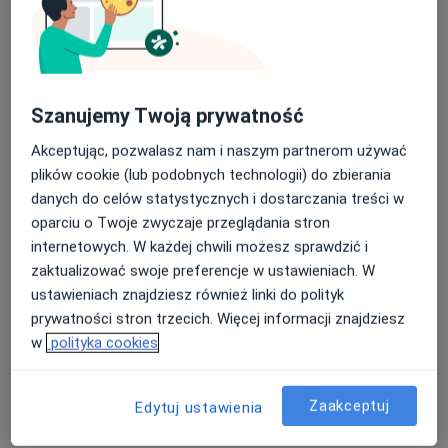
Szanujemy Twoją prywatność
Akceptując, pozwalasz nam i naszym partnerom używać
lek. Tomasz Bartuzi
plików cookie (lub podobnych technologii) do zbierania
·
Więcej
Chirurg
danych do celów statystycznych i dostarczania treści w
56 opinii
oparciu o Twoje zwyczaje przeglądania stron
Lwowska 197 - Budynek CDK, Tarnów
•
Mapa
internetowych. W każdej chwili możesz sprawdzić i
Intercard
zaktualizować swoje preferencje w ustawieniach. W
ustawieniach znajdziesz również linki do polityk
Konsultacja chirurgiczna
250 zł
prywatności stron trzecich. Więcej informacji znajdziesz
Specjalista nie oferuje umawiania online pod tym adresem.
w
polityka cookies
Poproś o wizytę
Zaakceptuj
Edytuj ustawienia