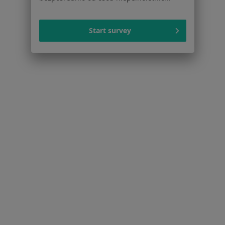
Infekcje dróg oddechowych Jasło
Więcej (7)
Start survey
Więcej w kategorii: Najczęstsze schorzenia
Strona Główna
Chirurg
Jasło
Zmień miasto
Serwis
Regulamin
Polityka prywatności pacjentów
Polityka prywatności profesjonalistów
Polityka prywatności dla profesjonalistów, których
dane pozyskaliśmy samodzielnie