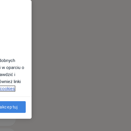
Wt,
Śr,
Czw,
11 Sie
12 Sie
13 Sie
odobnych
i w oparciu o
awdzić i
wnież linki
 cookies
akceptuj