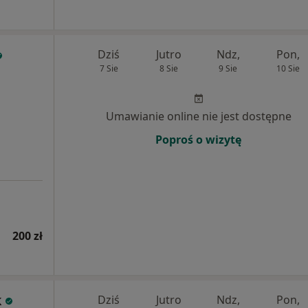
Dziś
Jutro
Ndz,
Pon,
7 Sie
8 Sie
9 Sie
10 Sie
Umawianie online nie jest dostępne
Poproś o wizytę
200 zł
k
Dziś
Jutro
Ndz,
Pon,