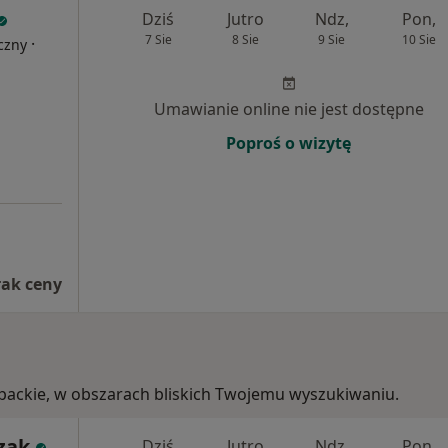
Dziś
Jutro
Ndz,
Pon,
7 Sie
8 Sie
9 Sie
10 Sie
·
czny
Umawianie online nie jest dostępne
Poproś o wizytę
rak ceny
arpackie, w obszarach bliskich Twojemu wyszukiwaniu.
zak
Dziś
Jutro
Ndz,
Pon,