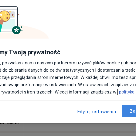
rak ceny
raj
Dziś
Jutro
Ndz,
Pon,
7 Sie
8 Sie
9 Sie
10 Sie
my Twoją prywatność
, pozwalasz nam i naszym partnerom używać plików cookie (lub p
Umawianie online nie jest dostępne
) do zbierania danych do celów statystycznych i dostarczania treśc
zaje przeglądania stron internetowych. W każdej chwili możesz spr
Poproś o wizytę
wać swoje preferencje w ustawieniach. W ustawieniach znajdziesz ró
prywatności stron trzecich. Więcej informacji znajdziesz w
polityka
Za
Edytuj ustawienia
Sobieraj Dariusz, lek. med. chirurg. Spec. urolog. Prywatna praktyka specjalistyczna
od 100 zł