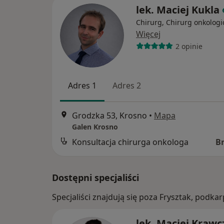
lek. Maciej Kukla
Chirurg, Chirurg onkologi
Więcej
2 opinie
Adres 1
Adres 2
Grodzka 53, Krosno
•
Mapa
Galen Krosno
Konsultacja chirurga onkologa
B
Dostępni specjaliści
Specjaliści znajdują się poza Frysztak, podk
lek. Maciej Krawc