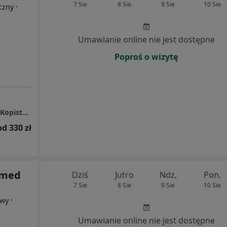
7 Sie
8 Sie
9 Sie
10 Sie
·
czny
Umawianie online nie jest dostępne
Poproś o wizytę
Centrum Medyczne LUX MED – Rzeszów, Al. Kopisto 1
od 330 zł
amed
Dziś
Jutro
Ndz,
Pon,
7 Sie
8 Sie
9 Sie
10 Sie
·
owy
Umawianie online nie jest dostępne