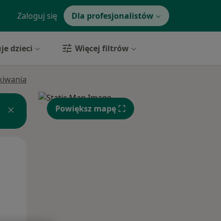
Zaloguj się
Dla profesjonalistów
je dzieci
Więcej filtrów
ukiwania
Powiększ mapę
Wt,
Śr,
Czw,
11 Sie
12 Sie
13 Sie