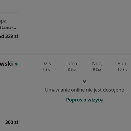
apa
Centrum Medyczne LUX MED - Rzeszów, ul. Stanisława Jabłońskiego 2
od 329 zł
owski
Dziś
Jutro
Ndz,
Pon,
7 Sie
8 Sie
9 Sie
10 Sie
Umawianie online nie jest dostępne
Poproś o wizytę
300 zł