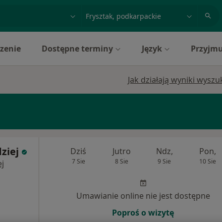
acja, badanie lub nazwisko
miasto lub dzielnica
zenie
Dostępne terminy
Język
Przyjmu
Jak działają wyniki wysz
ziej
Dziś
Jutro
Ndz,
Pon,
7 Sie
8 Sie
9 Sie
10 Sie
j
Umawianie online nie jest dostępne
Poproś o wizytę