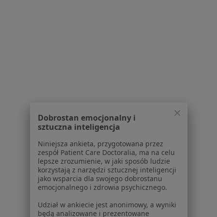
Konsultacja chirurgiczna
330 zł
Specjalista nie oferuje umawiania online pod tym adresem.
Poproś o wizytę
Powiązane wyszukiwania
Najczęście leczone choroby
Dobrostan emocjonalny i
Ból kolana Grodzisk Mazowiecki
sztuczna inteligencja
Osteoporoza Grodzisk Mazowiecki
Niniejsza ankieta, przygotowana przez
zespół Patient Care Doctoralia, ma na celu
Blizny Grodzisk Mazowiecki
lepsze zrozumienie, w jaki sposób ludzie
korzystają z narzędzi sztucznej inteligencji
Ból barku Grodzisk Mazowiecki
jako wsparcia dla swojego dobrostanu
emocjonalnego i zdrowia psychicznego.
Ból biodra Grodzisk Mazowiecki
Udział w ankiecie jest anonimowy, a wyniki
Więcej (15)
będą analizowane i prezentowane