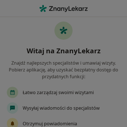
Me
Chirurg • Grodzisk Mazowiecki, mazowieckie
Filtry
Ubezpieczenie:
INTER Polska
20 polecanych chirurgów w Grodzisku
Witaj na ZnanyLekarz
Mazowieckim z INTER Polska
Jak działają wyniki wyszukiwania
Znajdź najlepszych specjalistów i umawiaj wizyty.
Pobierz aplikację, aby uzyskać bezpłatny dostęp do
przydatnych funkcji:
Łatwo zarządzaj swoimi wizytami
Wysyłaj wiadomości do specjalistów
AMEDS Centrum Medyczne
Otrzymuj powiadomienia
·
Więcej
Chirurgia, Interna, Kardiologia