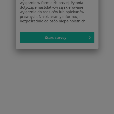
Więcej w kategorii: Najczęście leczone chorob
wyłącznie w formie zbiorczej. Pytania
dotyczące nastolatków są skierowane
wyłącznie do rodziców lub opiekunów
prawnych. Nie zbieramy informacji
Strona Główna
Chirurg
Grodzisk Mazowiecki
Zmień miasto
Zmień mi
bezpośrednio od osób niepełnoletnich.
Inter Polska
Start survey
Serwis
Regulamin
Polityka prywatności pacjentów
Polityka prywatności profesjonalistów
Polityka prywatności dla profesjonalistów, których
dane pozyskaliśmy samodzielnie
Polityka cookies
Jak działają wyniki wyszukiwania
Dostępność