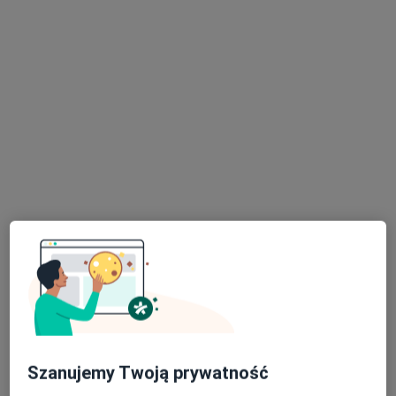
lek. Grzegorz Zylbersztejn
·
Więcej
Chirurg
52 opinie
Adres 1
Adres 2
Wałbrzyska 46, Warszawa
•
Mapa
Centrum Medyczne Damiana Wałbrzyska 46
Akceptuje INTER Polska
Konsultacja chirurgiczna
od 330 zł
Specjalista nie oferuje umawiania online pod tym adresem.
Szanujemy Twoją prywatność
Poproś o wizytę