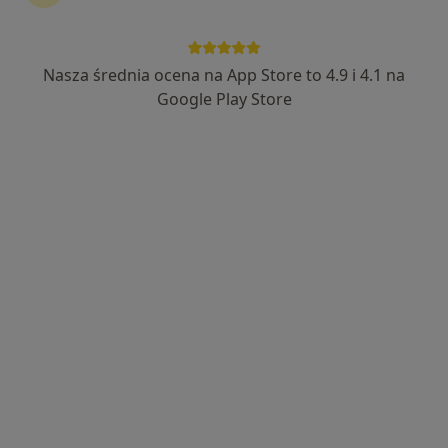
131 opinii
Jana Kilińskiego 11, Grodzisk Mazowiecki
•
Mapa
Nasza średnia ocena na App Store to 4.9 i 4.1 na
Konsultacja chirurgiczna
Google Play Store
Pokaż więcej usług
Brak dostępnych specjalistów z wolnymi terminami w tym centrum medycznym.
Pokaż profil
Tomasz Jacek Laus