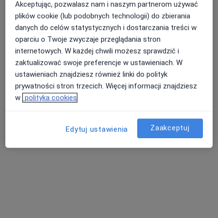
Akceptując, pozwalasz nam i naszym partnerom używać
plików cookie (lub podobnych technologii) do zbierania
danych do celów statystycznych i dostarczania treści w
oparciu o Twoje zwyczaje przeglądania stron
internetowych. W każdej chwili możesz sprawdzić i
zaktualizować swoje preferencje w ustawieniach. W
ustawieniach znajdziesz również linki do polityk
prywatności stron trzecich. Więcej informacji znajdziesz
w
polityka cookies
dr n. med. Maciej Kisiel
·
Więcej
Chirurg
59 opinii
Zaakceptuj
Edytuj ustawienia
Wałbrzyska 46, Warszawa
•
Mapa
Centrum Medyczne Damiana Wałbrzyska 46
Akceptuje INTER Polska
Konsultacja chirurgiczna
od 330 zł
Specjalista nie oferuje umawiania online pod tym adresem.