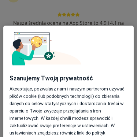
747 opinii
Mazowiecka 33, Białystok
•
Mapa
Nasza średnia ocena na App Store to 4.9 i 4.1 na
Konsultacja gastrologiczna
od 220 zł
Google Play Store
lek. Rafał
Dzierżkowski
gastrolog
Brak dostępnych specjalistów z wolnymi terminami w tym centrum medycznym.
Szanujemy Twoją prywatność
Akceptując, pozwalasz nam i naszym partnerom używać
Pokaż profil
plików cookie (lub podobnych technologii) do zbierania
danych do celów statystycznych i dostarczania treści w
oparciu o Twoje zwyczaje przeglądania stron
internetowych. W każdej chwili możesz sprawdzić i
zaktualizować swoje preferencje w ustawieniach. W
ustawieniach znajdziesz również linki do polityk