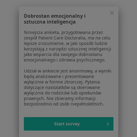
Blog dla pacjentów
Dla profesjonalistów
Dobrostan emocjonalny i
sztuczna inteligencja
Cennik
Dla lekarzy
Niniejsza ankieta, przygotowana przez
zespół Patient Care Doctoralia, ma na celu
Dla placówek medycznych
lepsze zrozumienie, w jaki sposób ludzie
Noa Notes
nowość
korzystają z narzędzi sztucznej inteligencji
Baza wiedzy
jako wsparcia dla swojego dobrostanu
emocjonalnego i zdrowia psychicznego.
Centrum Pomocy dla Specjalisty
Udział w ankiecie jest anonimowy, a wyniki
Kontakt
będą analizowane i prezentowane
ZnanyLekarz - Strona główna
wyłącznie w formie zbiorczej. Pytania
dotyczące nastolatków są skierowane
ZnanyLekarz Sp. z o.o.
wyłącznie do rodziców lub opiekunów
ul. Kolejowa 5/7
prawnych. Nie zbieramy informacji
01-217 Warszawa, Polska
bezpośrednio od osób niepełnoletnich.
NIP: ⁠7010224868
KRS: ⁠0000347997
Start survey
REGON: ⁠142276657