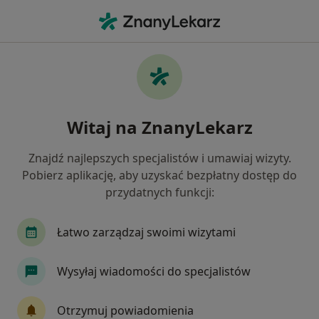
Me
Gastrolog • Białystok, podlaskie
Filtry
Ubezpieczenie:
Compensa
20 polecanych gastrologów w Białymstoku z
Witaj na ZnanyLekarz
Compensa
Jak działają wyniki wyszukiwania
Znajdź najlepszych specjalistów i umawiaj wizyty.
Pobierz aplikację, aby uzyskać bezpłatny dostęp do
przydatnych funkcji:
Łatwo zarządzaj swoimi wizytami
Wysyłaj wiadomości do specjalistów
FCMed - Familijne Centrum Medyczne
Otrzymuj powiadomienia
·
Więcej
Gastrologia, Radiologia, Diabetologia