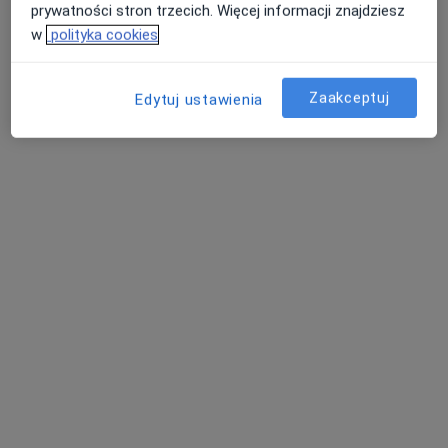
prywatności stron trzecich. Więcej informacji znajdziesz
w
polityka cookies
dr n. med. Karol Ostrowski
Zaakceptuj
·
Więcej
Edytuj ustawienia
Gastrolog
22 opinie
Mazowiecka 33, Białystok
•
Mapa
FCMed - Familijne Centrum Medyczne
Akceptuje Compensa
Specjalista nie oferuje umawiania online pod tym adresem.
Poproś o wizytę