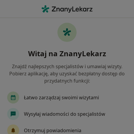
Me
Chirurg Stomatologiczny • Piasta II, Białystok, podlaskie
Filtry
Ubezpieczenie
Mapa
Chirurdzy stomatologiczni Białystok Piasta
Witaj na ZnanyLekarz
II
Jak działają wyniki wyszukiwania
Znajdź najlepszych specjalistów i umawiaj wizyty.
Pobierz aplikację, aby uzyskać bezpłatny dostęp do
przydatnych funkcji:
Wybierz swoje ubezpieczenie
Łatwo zarządzaj swoimi wizytami
Wysyłaj wiadomości do specjalistów
Otrzymuj powiadomienia