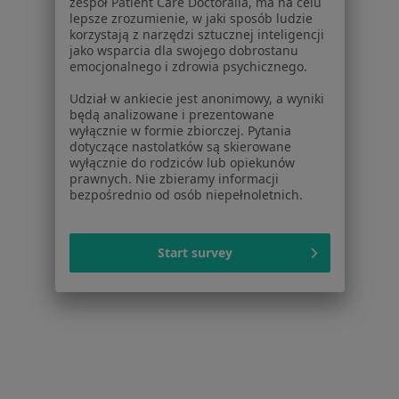
zespół Patient Care Doctoralia, ma na celu
lepsze zrozumienie, w jaki sposób ludzie
Inne dzielnice w Białymstoku
korzystają z narzędzi sztucznej inteligencji
jako wsparcia dla swojego dobrostanu
Chirurdzy stomatologiczni Piaski
emocjonalnego i zdrowia psychicznego.
Chirurdzy stomatologiczni Przydworcowe
Udział w ankiecie jest anonimowy, a wyniki
będą analizowane i prezentowane
Chirurdzy stomatologiczni Kawaleryjskie
wyłącznie w formie zbiorczej. Pytania
dotyczące nastolatków są skierowane
Chirurdzy stomatologiczni Sienkiewicza
wyłącznie do rodziców lub opiekunów
prawnych. Nie zbieramy informacji
Chirurdzy stomatologiczni Centrum
bezpośrednio od osób niepełnoletnich.
Więcej (10)
Więcej w kategorii: Inne dzielnice w Białymst
Start survey
Chirurdzy Stomatologiczni Białystok Piasta Ii