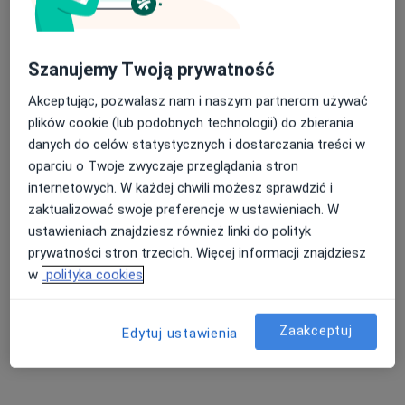
Szanujemy Twoją prywatność
Akceptując, pozwalasz nam i naszym partnerom używać
plików cookie (lub podobnych technologii) do zbierania
danych do celów statystycznych i dostarczania treści w
lek. dent. Paulina Dzieszuta
oparciu o Twoje zwyczaje przeglądania stron
·
Więcej
internetowych. W każdej chwili możesz sprawdzić i
Chirurg stomatologiczny
zaktualizować swoje preferencje w ustawieniach. W
28 opinii
ustawieniach znajdziesz również linki do polityk
Legionowa 9a/9, Białystok
•
Mapa
prywatności stron trzecich. Więcej informacji znajdziesz
Indywidualna Praktyka Stomatologiczna Paulina Dzieszuta
w
polityka cookies
Chirurgia stomatologiczna
200 zł
Specjalista nie oferuje umawiania online pod tym adresem.
Zaakceptuj
Edytuj ustawienia
Poproś o wizytę