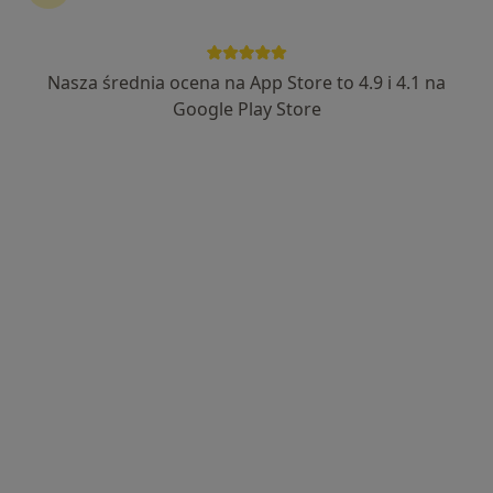
lek. Grzegorz Rabiega
·
Więcej
Nasza średnia ocena na App Store to 4.9 i 4.1 na
Chirurg stomatologiczny
107 opinii
Google Play Store
Legionowa 3 (IV piętro), Białystok
•
Mapa
ALL DENT - chirurgia - implanty - protetyka - stomatologia zachowawcza - ortodoncja
Chirurgia stomatologiczna
200 zł
Specjalista nie oferuje umawiania online pod tym adresem.
Poproś o wizytę