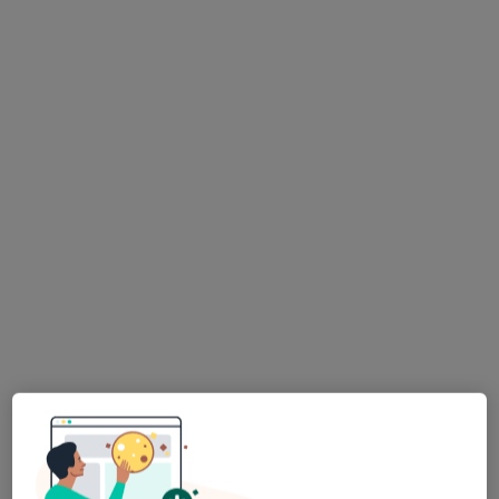
dr n. med. Stefan Sobaniec
Chirurg stomatologiczny, Stomatolog, Protetyk
·
Więcej
stomatologiczny
284 opinie
Adres 1
Adres 2
Online
Skłodowskiej 9/2, Białystok
•
Mapa
Prywatna Praktyka Stomatologiczna Henryka Maria Sobaniec
Konsultacja chirurgiczna
od 100 zł
Specjalista nie oferuje umawiania online pod tym adresem.
Poproś o wizytę