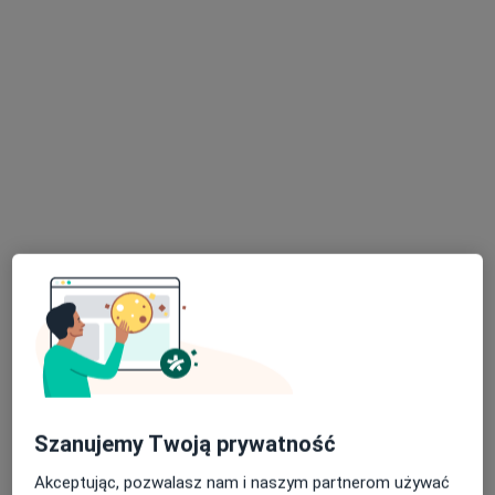
Dentalcover ortodoncja & stomatologia
·
Chirurgia stomatologiczna, Ortodoncja, Stomatologia
Więcej
9 opinii
Gen. Gustawa Orlicz-Dreszera 1/15, Białystok
•
Mapa
Chirurgia stomatologiczna
300 zł
Pokaż więcej usług
lek. dent. Patrycja
Wiesiołek
stomatolog
Brak dostępnych specjalistów z wolnymi terminami w tym centrum medycznym.
Pokaż profil
Szanujemy Twoją prywatność
Akceptując, pozwalasz nam i naszym partnerom używać