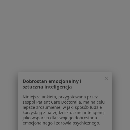
Więcej (10)
Więcej w kategorii: Inne dzielnice w Białymst
Chirurdzy Stomatologiczni Białystok Zawady
Serwis
Dobrostan emocjonalny i
Regulamin
sztuczna inteligencja
Polityka prywatności pacjentów
Niniejsza ankieta, przygotowana przez
Polityka prywatności profesjonalistów
zespół Patient Care Doctoralia, ma na celu
Polityka prywatności dla profesjonalistów, których
lepsze zrozumienie, w jaki sposób ludzie
korzystają z narzędzi sztucznej inteligencji
dane pozyskaliśmy samodzielnie
jako wsparcia dla swojego dobrostanu
Polityka cookies
emocjonalnego i zdrowia psychicznego.
Jak działają wyniki wyszukiwania