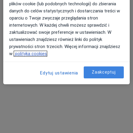
plików cookie (lub podobnych technologii) do zbierania
Dostępni specjaliści
danych do celów statystycznych i dostarczania treści w
oparciu o Twoje zwyczaje przeglądania stron
Specjaliści znajdują się poza Zawady, Białystok,
internetowych. W każdej chwili możesz sprawdzić i
podlaskie, w obszarach bliskich Twojemu
zaktualizować swoje preferencje w ustawieniach. W
wyszukiwaniu.
ustawieniach znajdziesz również linki do polityk
prywatności stron trzecich. Więcej informacji znajdziesz
w
polityka cookies
Zaakceptuj
Edytuj ustawienia
lek. Grzegorz Rabiega
·
Więcej
Chirurg stomatologiczny
107 opinii
Legionowa 3 (IV piętro), Białystok
•
Mapa
ALL DENT - chirurgia - implanty - protetyka - stomatologia zachowawcza - ortodoncja