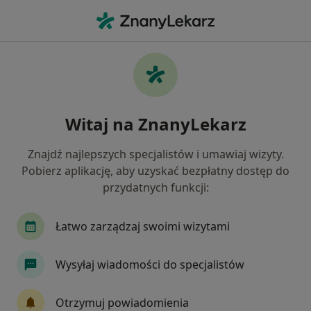
Me
Chirurg Stomatologiczny • Zawady, Białystok, podlaskie
Filtry
Ubezpieczenie
Mapa
Chirurdzy stomatologiczni Białystok Zawady
Witaj na ZnanyLekarz
Jak działają wyniki wyszukiwania
Znajdź najlepszych specjalistów i umawiaj wizyty.
Pobierz aplikację, aby uzyskać bezpłatny dostęp do
Wybierz swoje ubezpieczenie
przydatnych funkcji:
Łatwo zarządzaj swoimi wizytami
Wysyłaj wiadomości do specjalistów
Otrzymuj powiadomienia