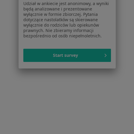
Udział w ankiecie jest anonimowy, a wyniki
Dostępność
będą analizowane i prezentowane
O nas
wyłącznie w formie zbiorczej. Pytania
Praca
Rekrutujemy!
dotyczące nastolatków są skierowane
wyłącznie do rodziców lub opiekunów
Partnerzy
prawnych. Nie zbieramy informacji
Centrum prasowe
bezpośrednio od osób niepełnoletnich.
Kontakt
Dla pacjentów
Start survey
Lekarze
Placówki medyczne
Pytania i odpowiedzi
Usługi i zabiegi
Choroby
Pomoc
Aplikacje mobilne
Blog dla pacjentów
Dla profesjonalistów