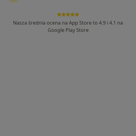
lek. dent. Patrycja Wiesiołek
·
Więcej
Chirurg stomatologiczny, Stomatolog
Nasza średnia ocena na App Store to 4.9 i 4.1 na
115 opinii
Google Play Store
Gen. Gustawa Orlicz-Dreszera 1/15, Białystok
•
Mapa
Dentalcover ortodoncja & stomatologia
Chirurgia stomatologiczna
od 500 zł
Specjalista nie oferuje umawiania online pod tym adresem.
Poproś o wizytę